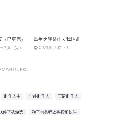
妻（已更完）
重生之我是仙人我怕谁
六十八集（完）
0271集 黑榜巨人
MP3打包下载。
制作人生
全能制作人
王牌制作人
是游戏制作神
我能无视制作时间
软件下载免费
和平精英听故事视频软件
睡前夜听白雪的故事
听鸽子姐姐讲儿童故事