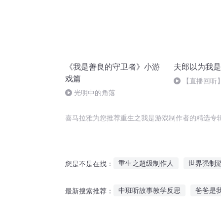
《我是善良的守卫者》小游
夫郎以为我是
戏篇
【直播回听
光明中的角落
喜马拉雅为您推荐重生之我是游戏制作者的精选专
重生之超级制作人
世界强制
您是不是在找：
世界制作器
星梦制作人
中班听故事教学反思
爸爸是
最新搜索推荐：
重生之文娱大制作
明星制作
可以息屏听的故事
浅海睡前