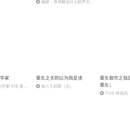
枷锁 - 浪哥解说什么机甲大佬
要分财产了
学家
重生之夫郎以为我是渣
重生都市之我
重生）
学家 516 复活
第八十四章（完）
1123-终相见