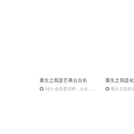
重生之我是芒果台台长
重生之我是化
085-金贵委屈啊，台长，你
重生之我是化
快回来！
母亲（完结）