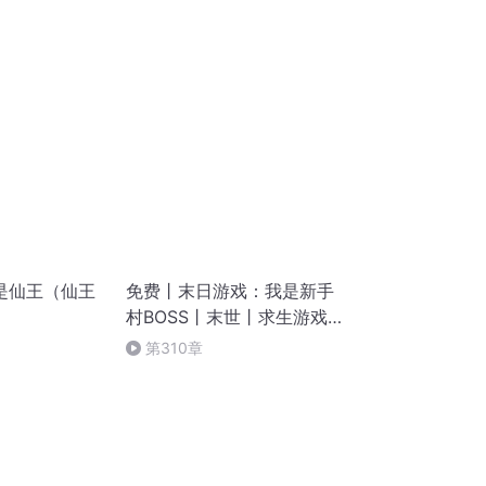
了（完）
是仙王（仙王
免费丨末日游戏：我是新手
村BOSS丨末世丨求生游戏
丨血色丨AI制作
第310章