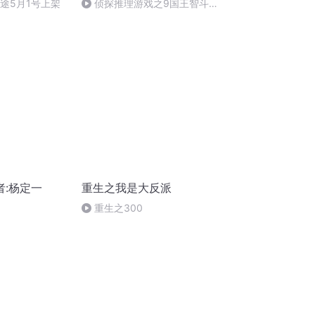
仙途5月1号上架
侦探推理游戏之9国王智斗恶
魔
者:杨定一
重生之我是大反派
重生之300