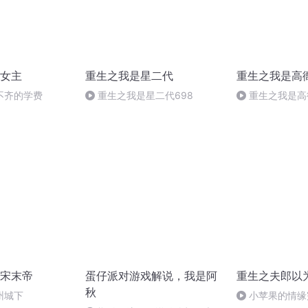
女主
重生之我是星二代
重生之我是高
不齐的学费
重生之我是星二代698
重生之我是高
军
宋末帝
蛋仔派对游戏解说，我是阿
重生之夫郎以
秋
州城下
小苹果的情缘