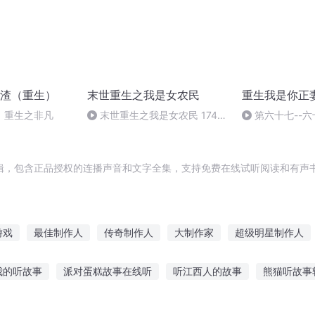
渣（重生）
末世重生之我是女农民
重生我是你正
】重生之非凡
末世重生之我是女农民 174集
第六十七--
（全文完）
辑，包含正品授权的连播声音和文字全集，支持免费在线试听阅读和有声书
游戏
最佳制作人
传奇制作人
大制作家
超级明星制作人
变身游戏制作人
神级游戏制作人
神级制作人
游戏制作
我
我的听故事
派对蛋糕故事在线听
听江西人的故事
熊猫听故事
万能制作大师
故事在线听
听故事短篇合集免费阅读
吃饭听的真实故事视频