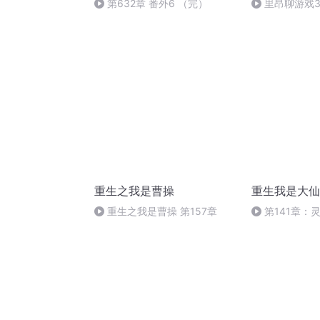
第632章 番外6 （完）
里昂聊游戏3
重生之我是曹操
重生我是大仙
重生之我是曹操 第157章
第141章：