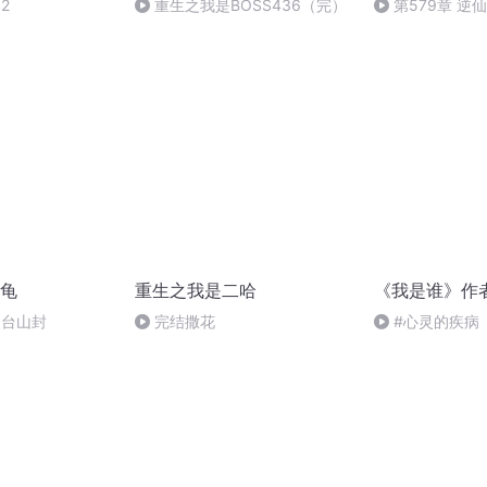
2
重生之我是BOSS436（完）
第579章 逆
龟
重生之我是二哈
《我是谁》作
灵台山封
完结撒花
#心灵的疾病