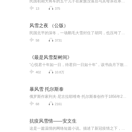
民国初期大将军的五个儿子在家族没落后与其母亲在寒冬的生活困境为主线，展现家族衰败，市井百态与人性挣扎。
13
375
风雪之夜 （公版）
民国北平的深冬，一场鹅毛大雪封住了胡同，也压垮了曾经煊赫的邓家。前督军府邸的荣光早已褪色，如今只剩断粮的饥馑、剪火的黑暗，和满屋子摇摇欲坠的体面。五兄弟各怀愁肠：长子玉山为筹米钱变卖当票，疯癫中仍念着母亲的暖；幼子玉波在风雪中奔波求职，...
58
3731
《最是风雪梨树间》
“心悦君十年如一日，待君归一日如十年”，该书由月下散人著，是一部大型古装修真剧，原本在雪龙上轻松自在的师兄弟几人，在一次阴谋中大师兄以身殉丹，十年后重回人间，与带有狼族血统的小师弟一起经历诸多副本，寻找线索，解开天裂之谜，节奏好，副本多...
402
10.8万
暴风雪 托尔斯泰
俄罗斯作家列夫·尼古拉耶维奇·托尔斯泰创作于1856年2月12日的同名短篇小说。作者从高加索回来，于1854年1月24日在顿河草原上遇到暴风雪，照作者的说法，他"整夜在瞎跑"，当时他就构思了这篇小说，两年后才动笔，1856年2月12日写完于彼得堡，初次发表于18...
68
2161
抗疫风雪情——安文生
这是一篇温情的网络短篇小说。描述了新冠疫情之下，一个远在东北边陲小镇的人们，同心协力抗击疫情的故事。当大多数人在家中躲避病毒时，为数不多的社区工作者们却在一线四处奔波，一边解决居民的各式难题，一边做着每日的宣传、统计、回访、上报等工作，...