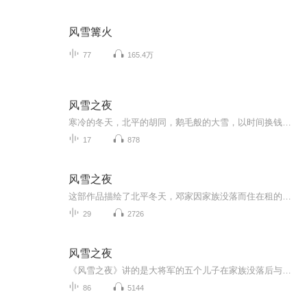
风雪篝火
77
165.4万
风雪之夜
寒冷的冬天，北平的胡同，鹅毛般的大雪，以时间换钱的人除了早起之外，还得赶着做夜工。白天是冷，晚上更冷，在死亡线上挣扎着的人随时都可以遇到天和他们为难。自然，劳动或穷苦的人，风雪是他们的仇敌；但是撑着假场面的人家，除了物质上感到不足而外，...
17
878
风雪之夜
这部作品描绘了北平冬天，邓家因家族没落而住在租的四合院里，家中绝粮，五个儿子在经历各种来自生活和世人的蹂躏和白眼之后，齐心协力努力工作。小说通过这一系列事件，展现了人物在困境中的挣扎与奋斗，以及家族的兴衰变迁。沐沐倾颜制作
29
2726
风雪之夜
《风雪之夜》讲的是大将军的五个儿子在家族没落后与其母亲在困境中生存的故事。没落后的邓家住在租的四合院里，天寒家中绝粮。长子四处筹钱，在压力下得了疯病。次子找工作被认为不体面受阻，整日喝酒，后服毒自杀。三子有一定的收入，喜欢上了商人的女儿...
86
5144