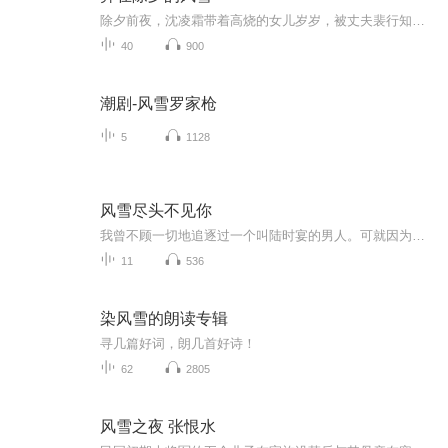
除夕前夜，沈凌霜带着高烧的女儿岁岁，被丈夫裴行知因初恋林惊月女儿的一句嫌弃，狠心抛弃在暴雪的盘海公路。求助无门的岁岁因缺五万救命钱陷入危急，万念俱灰的沈凌霜欲跳楼，却被隐瞒首富身份的父亲沈沧澜救下，原来岁岁只是假死。沈凌霜决意复仇，设下...
40
900
潮剧-风雪罗家枪
5
1128
风雪尽头不见你
我曾不顾一切地追逐过一个叫陆时宴的男人。可就因为打翻了他白月光的一碗汤药，他便将我流放到了这苦寒的北境。最狼狈的时候，我睡过马厩，啃过冻硬的黑面馒头，甚至在戏班里唱过最下等的野戏。后来，我们在一家绸缎庄重逢。他是为白月光挑选生辰礼，一掷...
11
536
染风雪的朗读专辑
寻几篇好词，朗几首好诗！
62
2805
风雪之夜 张恨水