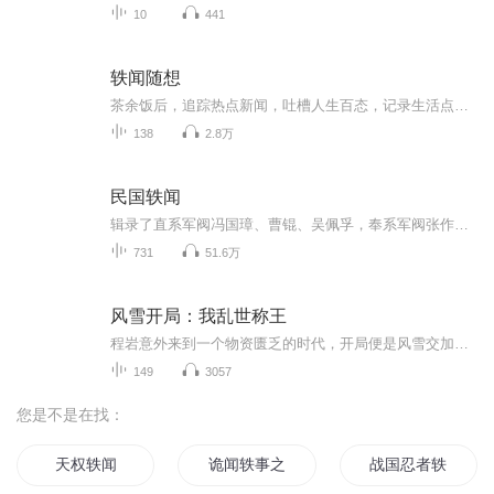
10
441
轶闻随想
茶余饭后，追踪热点新闻，吐槽人生百态，记录生活点滴，分享健康养生，讲述情感故事，聊聊历史人文
138
2.8万
民国轶闻
辑录了直系军阀冯国璋、曹锟、吴佩孚，奉系军阀张作霖、张宗昌等军阀混战、相互角逐、欺世盗名的轶闻。
731
51.6万
风雪开局：我乱世称王
程岩意外来到一个物资匮乏的时代，开局便是风雪交加、家徒四壁，不仅要照顾失去丈夫的嫂嫂凡曦，还要应对不仅上门逼债的恶霸。面对困境，他并未气馁，利用现代智慧进山狩猎、换取物资，更接纳了落难的苏梦梦与许芊芊，给了她们一个温暖的家。为了在动荡的...
149
3057
您是不是在找：
天权轶闻
诡闻轶事之童子命
战国忍者轶闻录