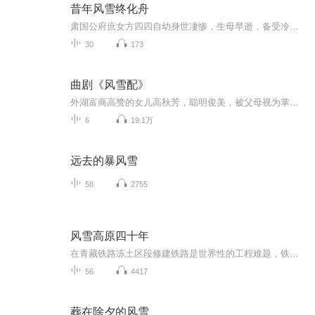
昔年风雪终化舟
肃国公府庶女方四四自幼身世凄惨，生母早逝，备受冷遇，却养成隐忍坚韧、清醒独立的性子。十一岁上元宫宴，她舍身推开被龙珠砸中的太子，断腿成跛，成为太子救命恩人，也为自己谋得生机。此后数年，她周旋于功利的父亲、失意的嫡母与太子之间，褪去稚气，...
30
173
曲剧《风雪配》
外湖富商高赞的女儿高秋芳，聪明俊美，被父母视为掌上明珠。高赞夫妇为爱女择婿费尽心机，登门参试者甚多，但都不中意。宦门公子颜俊，不学无术，恃财仗势，选美寻欢。在庙会上，颜俊见秋芳貌美，欲以金钱取得她的欢心，虽遭碰壁，却不死心。于是，他指使其债户果子铺掌柜尤辰，前往高府骗婚。不料高赞择婿严谨，定要会文相婿。颜俊腹中无墨，又怕高家认出他是追赶高小姐的无耻之徒，便想出移花接木之计，假以会文为名，蒙骗其表弟钱青冒名顶替，到高府应试。相亲宴上，秋芳乔装改扮，亲赴席前送酒试才。高赞见钱青才貌出众，欣然允亲。吉日将临，高赞定要佳婿亲自迎娶。颜俊唯恐真情败露，再次请钱青帮助。钱青正为替他相亲之事悔恨不已，拒不替他迎亲。后来，颜母亲自出面，迫使钱青应允。钱青万般无奈，违心从命。迎亲之日，高府宾客满座，盛情款待，忽然，天气突变，风雪交加，湖水浪涌，无法行船，高赞恐误吉日良辰，执意在他家拜堂成亲。迎亲者自知不妥，但又不能言明，只得拜天地，入洞房。秋芳夙愿得偿，感到无比幸福，对钱青关怀备至。可是，钱青悔恨交加，不知所措。花烛之夜，一对新人，各怀心事，痛苦地坐到天明。颜俊得知钱青与高秋芳已拜堂成亲，怒不可遏，硬拉钱青上公堂，告钱青骗婚占妻之罪。高赞得知真情，也拉尤辰到公堂论理。知县在夫人的协助下，审明案情，惩戒了颜俊，成全了钱青与秋芳的姻缘。
6
19.1万
远去的暴风雪
58
2755
风雪高原四十年
在青藏铁路冻土区段修建铁路是世界性的工程难题，铁路科技工作者四十年的征战初心如磐，奋斗不已；当我们赞叹青藏铁路的时候，不要忘记为它献出青春、乃至生命的科研工作者们。本书作者黄小铭是我最敬重的铁路科技工作者之一，是中国铁路科技人员的优秀代...
56
4417
葬在除夕的风雪