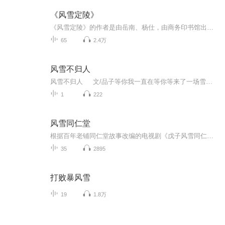
《风雪定陵》
《风雪定陵》的作者是由岳南、杨仕，由商务印书馆出版发行的一本好书。是中国考古探秘纪实丛书中的一本，详细记载了明朝定陵地下玄宫洞开记，阅读此书，关于定陵百年迷雾倏然消散……
65
2.4万
风雪不归人
风雪不归人 文/品子等你我一直在等你等来了一场雪的舞姿这难道就是你给我的涟漪在纷纷扬扬的风花雪夜里挥洒的相思覆盖了整个大地等你我一直在等你你在我眼里涌动着潮气凝结的聚点化作了泪滴哗哗的流淌不止这一次你却从来没有为我去擦拭等你我一直在...
1
222
风雪同仁堂
根据百年老铺同仁堂故事改编的电视剧《戊子风雪同仁堂》，剧情的时间跨度只有39天，讲述了1949年北平和平解放前39天同仁堂所经历的风风雨雨，情节紧张，跌宕起伏。剧中每天都发生着的生死离别、胜败兴亡的故事，反映了同仁堂人在危急时刻仍坚持堂堂正正做...
35
2895
打败暴风雪
19
1.8万