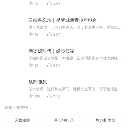
20
3054
云端备忘录｜星梦城堡青少年电台
少年就是少年，他们看春风不喜，看夏蝉不烦，看秋风不悲，看冬雪不叹，看满身富贵懒察觉，看不公不允敢面对，只因他们是少年。这世间故事水流花开且从容，不如就把生命洒脱成一蓑烟雨任平生。做一个顽强而坚定地站立的人，有着遗世孤立的高度，让世界最终...
79
2.1万
新婆媳时代｜嫚步云端
婆媳问题自古就是一大难题，正所谓家家有本难念的经。许纯与顾良现在正是如此，妈妈皱紧了眉头，未来婆婆却笑开了花。磕磕碰碰的度过了孕期，在孩子的成长问题上，问题爆发了。
23
6.1万
轶闻随想
茶余饭后，追踪热点新闻，吐槽人生百态，记录生活点滴，分享健康养生，讲述情感故事，聊聊历史人文
138
2.8万
您是不是在找：
天权轶闻
星天轶行录
埃尔斯大陆轶闻录