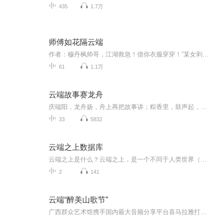
435
1.7万
师傅如花隔云端
作者：穆丹枫帅哥，江湖救急！借你衣服穿穿！”某女剥光正修炼某邪王，然后逍遥跑路。某邪王清醒之后咬牙：搜！给我掘地三尺也要把她搜出来！他是这个大陆众生膜拜的圣尊，神秘，高贵，不可攀。。她现代杀手之王，对他的评价是：妖孽，变态，神棍。她避他如蛇蝎，他缠她如缠藤。她腹黑狠辣，无情无爱，虐渣虐白莲，快意恩仇，被世人称为妖女魔物。他却将她放在心尖尖上，不容任何人轻辱，他说辱我者尚可原谅，辱她者杀无赦！
61
1.1万
云端故事赛龙舟
庆端阳，龙舟扬，舟上再把故事讲；粽香里，鼓声起，行舟点击决第一。值此端阳佳节，我们策划已久的云端龙舟赛于今晚拉开帷幕，舟上的故事与选手们业已就位，只待小伙伴们的点击助力，你所支持的龙舟就可正式向着中点进发哦。赛程十天，点击率最高的队伍就可以拔得头筹，赢取神秘大奖哟~...
33
5832
云端之上数据库
云端之上是什么？云端之上，是一个不同于人类世界（也就是地球，通常称之为“现实世界”）的未知的世界。未知它与现实世界有何关系，但地球上的原生人类（在称呼整体时通常称之为“原生人类”或直接称之为人类；在称呼个体时，通常称之为“穿越者”）可以...
2
141
云端“醉美山歌节”
广西群众艺术馆携手国内最大音频分享平台喜马拉雅打造云端“醉美山歌节”山歌好比春江水快乐放歌扬风采在这个别样的广西“壮族三月三”我们邀请您网聚云端喜马拉雅一起用原生态的旋律歌颂家乡的山 赞美家乡的水 传唱家乡的人和事我们期待您的歌声为八桂嘉年华共同喝彩欢迎参加广西首次云端山歌节进入“醉美山歌节”展示壮族原生态山歌的魅力