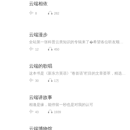
云端相依
8
282
云端漫步
全站第一张科普云类知识的专辑来了�希望各位听友顺手点个订阅，非常感谢�
12
450
云端的歌唱
这本书是《新东方英语》“卷首语”栏目的文章荟萃，精选30首优美的经典英文诗歌，配有译文，中英对照阅读，便于理解。这30首诗歌大多篇幅短小，语言精练，适合背诵。诗歌虽短，却内容丰富，意境深远，能给读者以思想上和艺术上的双重享受，启迪心智，陶冶情操。
30
1万
云端讲故事
相逢是缘，能停留一秒也是对我的认可
43
1939
云端博物馆