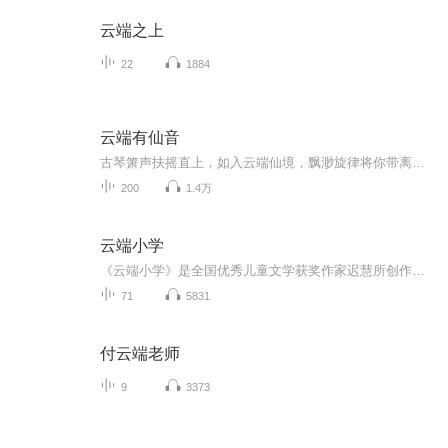
云端之上
22
1884
云端有仙音
古琴箫声扶摇直上，如入云端仙境，飘渺旋律将你带离尘世，进入最空灵的古风世界。
200
1.4万
云端小学
《云端小学》是全国优秀儿童文学获奖作家迟慧所创作的关注教育扶贫现实题材儿童长篇小说，入选中国作家协会重点扶持项目。为真实记录大凉山山区的基础教育状况，反映广大有志青年积极响应国家乡村振兴战略号召，迟慧前往大凉山与支教老师和那里的孩子们共...
71
5831
付云端老师
9
3373