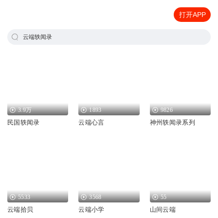
打开APP
云端轶闻录
3.9万
1893
9826
民国轶闻录
云端心言
神州轶闻录系列
5533
3568
55
云端拾贝
云端小学
山间云端