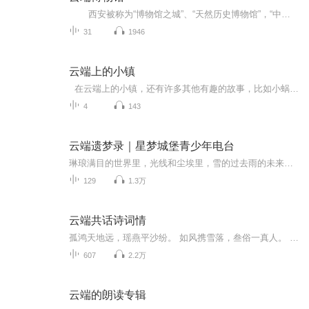
西安被称为“博物馆之城”、“天然历史博物馆”，“中国茯茶文化博物馆”作为这座伟大城市中的“一座智慧宝库”，有着别样的精彩。在这里你仿佛可以感受到丝绸之路上运茶的骆驼以及斑驳中缕缕茶香，在这里不仅仅可以了解到茯茶的前世今生，也可以端起“香茗”细品茯茶的灵魂。“在云端、听茯茶”，一起了解茯茶历史、品评茯茶之魂...
31
1946
云端上的小镇
在云端上的小镇，还有许多其他有趣的故事，比如小蜗牛和小刺猬的冒险，小蚂蚁和大象的友谊，以及小蜜蜂和花朵的对话。每个故事都充满了幽默和温暖，为孩子们的睡前时光增添了一份乐趣和想象。 这些故事不仅仅是为了娱乐，它们还蕴含着小小的生活智慧...
4
143
云端遗梦录｜星梦城堡青少年电台
琳琅满目的世界里，光线和尘埃里，雪的过去雨的未来里，请放下对价值的执着，专注于自己的梦吧！总有一天，你也会成为云端最美丽的星辰。本专辑为星梦城堡第16季《云端备忘录》的附属专辑，不是正式的第16季哦~创作团队不代表全部成员，具体以专辑已发布的...
129
1.3万
云端共话诗词情
孤鸿天地远，瑶燕平沙纷。 如风携雪落，叁俗一真人。 叁俗，孤鸿，如风，雪落，平沙，诗中瘾君子，酒中微醺人，古典生活热爱者。每周六晚八点，齐聚云端共话诗词，知人论世，品诗讲史，正野皆涉，雅俗共赏。不为五斗米，自有乐陶陶，期待你的关注和赏鉴！
607
2.2万
云端的朗读专辑