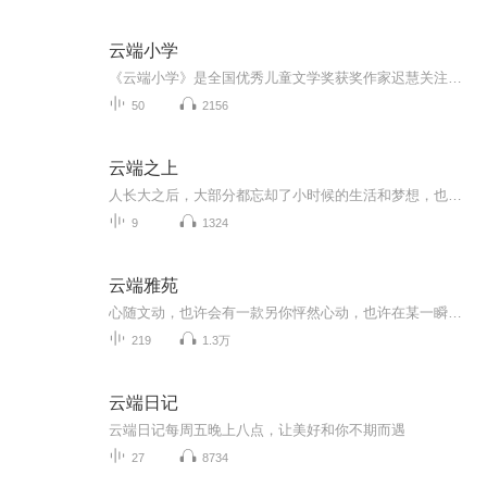
云端小学
《云端小学》是全国优秀儿童文学奖获奖作家迟慧关注教育扶贫的现实题材儿童长篇小说，入选中国作家协会重点扶持项目。为真实记录大凉山山区的基础教育状况，反映广大有志青年积极响应国家乡村振兴战略号召，迟慧前往大凉山与支教老师和那里的孩子们共同生...
50
2156
云端之上
人长大之后，大部分都忘却了小时候的生活和梦想，也忘却了自己也曾是小孩子。
9
1324
云端雅苑
心随文动，也许会有一款另你怦然心动，也许在某一瞬间会触动你的心弦！
219
1.3万
云端日记
云端日记每周五晚上八点，让美好和你不期而遇
27
8734