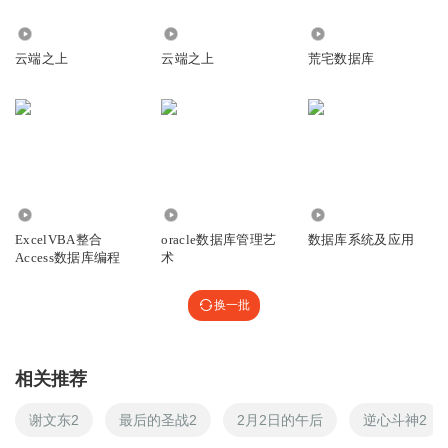
1884
1324
33.62万
云端之上
云端之上
荒宅数据库
6439
2.06万
960
ExcelVBA整合
oracle数据库管理艺
数据库系统及应用
Access数据库编程
术
换一批
相关推荐
谢文东2
最后的圣战2
2月2日的午后
逆心斗神2