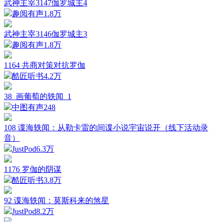
武神主宰3147伽罗城主4
趣阅有声
1.8万
武神主宰3146伽罗城主3
趣阅有声
1.8万
1164 共商对策对抗罗伽
酷匠听书
4.2万
38_画葡萄的轶闻_1
中图有声
248
108 谍海轶闻：从勒卡雷的间谍小说宇宙说开（线下活动录
音）
JustPod
6.3万
1176 罗伽的阴谋
酷匠听书
3.8万
92 谍海轶闻：莫斯科来的煞星
JustPod
8.2万