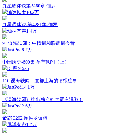
九星霸体诀第2460章 伽罗
鸿达以太
10.2万
九星霸体诀-第4281集-伽罗
灿林有声
1.4万
91 谍海轶闻：中情局和联调局今昔
JustPod
8.7万
中国历史-600集 羊车轶闻（上）
DJ严冬
535
110 谍海轶闻：魔都上海的情报往事
JustPod
14.1万
《谍海轶闻》推出独立的付费专辑啦！
JustPod
2.6万
帝霸 3202 摩侯罗伽蛋
凤洋有声
1.7万