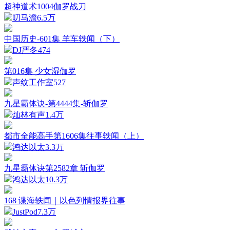
超神道术1004伽罗战刀
叨马澹
6.5万
中国历史-601集 羊车轶闻（下）
DJ严冬
474
第016集 少女湿伽罗
声纹工作室
527
九星霸体诀-第4444集-斩伽罗
灿林有声
1.4万
都市全能高手第1606集往事轶闻（上）
鸿达以太
3.3万
九星霸体诀第2582章 斩伽罗
鸿达以太
10.3万
168 谍海轶闻｜以色列情报界往事
JustPod
7.3万