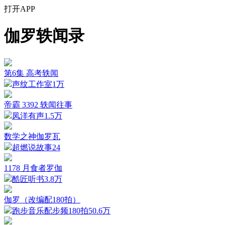
打开APP
伽罗轶闻录
第6集 高考轶闻
声纹工作室
1万
帝霸 3392 轶闻往事
凤洋有声
1.5万
数学之神伽罗瓦
超燃说故事
24
1178 月食者罗伽
酷匠听书
3.8万
伽罗（改编配180拍）
跑步音乐配步频180拍
50.6万