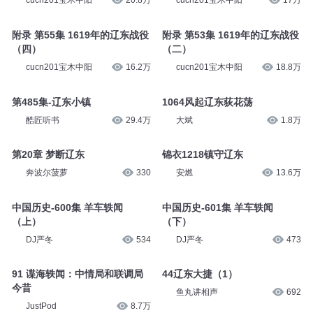
cucn201宝木中阳
20.8万
cucn201宝木中阳
17万
附录 第55集 1619年的辽东战役
附录 第53集 1619年的辽东战役
（四）
（二）
cucn201宝木中阳
16.2万
cucn201宝木中阳
18.8万
第485集-辽东小镇
1064风起辽东荻花荡
酷匠听书
29.4万
大斌
1.8万
第20章 梦断辽东
锦衣1218镇守辽东
奔波尔菠萝
330
安燃
13.6万
中国历史-600集 羊车轶闻
中国历史-601集 羊车轶闻
（上）
（下）
DJ严冬
534
DJ严冬
473
91 谍海轶闻：中情局和联调局
44辽东大捷（1）
今昔
鱼丸讲相声
692
JustPod
8.7万