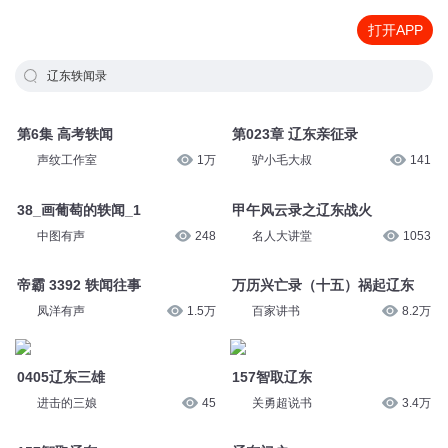
打开APP
辽东轶闻录
第6集 高考轶闻
第023章 辽东亲征录
声纹工作室
1万
驴小毛大叔
141
38_画葡萄的轶闻_1
甲午风云录之辽东战火
中图有声
248
名人大讲堂
1053
帝霸 3392 轶闻往事
万历兴亡录（十五）祸起辽东
凤洋有声
1.5万
百家讲书
8.2万
0405辽东三雄
157智取辽东
进击的三娘
45
关勇超说书
3.4万