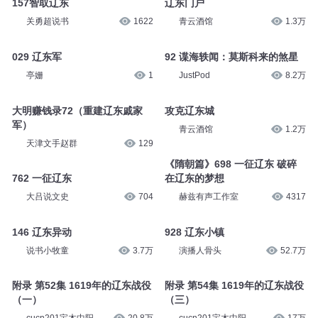
157智取辽东
辽东门户
关勇超说书
1622
青云酒馆
1.3万
029 辽东军
92 谍海轶闻：莫斯科来的煞星
亭姗
1
JustPod
8.2万
大明赚钱录72（重建辽东戚家
攻克辽东城
军）
青云酒馆
1.2万
天津文手赵群
129
《隋朝篇》698 一征辽东 破碎
762 一征辽东
在辽东的梦想
大吕说文史
704
赫兹有声工作室
4317
146 辽东异动
928 辽东小镇
说书小牧童
3.7万
演播人骨头
52.7万
附录 第52集 1619年的辽东战役
附录 第54集 1619年的辽东战役
（一）
（三）