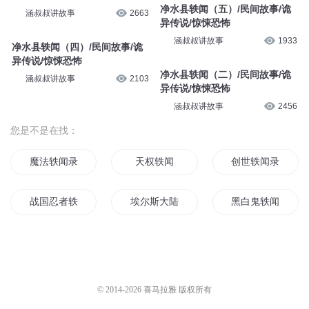
净水县轶闻（五）/民间故事/诡
涵叔叔讲故事
2663
异传说/惊悚恐怖
涵叔叔讲故事
1933
净水县轶闻（四）/民间故事/诡
异传说/惊悚恐怖
净水县轶闻（二）/民间故事/诡
涵叔叔讲故事
2103
异传说/惊悚恐怖
涵叔叔讲故事
2456
您是不是在找：
魔法轶闻录
天权轶闻
创世轶闻录
战国忍者轶闻录
埃尔斯大陆轶闻录
黑白鬼轶闻录
轶都古事
龙族轶闻
星天轶行录
风雪轶闻
都市轶闻录
伽罗轶闻录
© 2014-
2026
喜马拉雅 版权所有