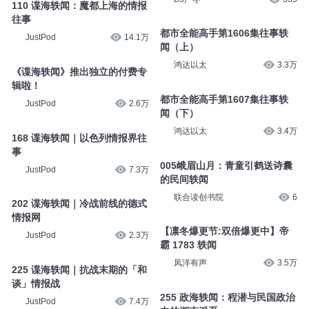
110 谍海轶闻：魔都上海的情报
往事
都市全能高手第1606集往事轶
JustPod
14.1万
闻（上）
鸿达以太
3.3万
《谍海轶闻》推出独立的付费专
辑啦！
都市全能高手第1607集往事轶
JustPod
2.6万
闻（下）
鸿达以太
3.4万
168 谍海轶闻｜以色列情报界往
事
005峨眉山月：青童引鹤送诗囊
JustPod
7.3万
的民间轶闻
联合读创书院
6
202 谍海轶闻｜冷战前线的德式
情报网
【凛冬爆更节:双倍爆更中】帝
JustPod
2.3万
霸 1783 轶闻
凤洋有声
3.5万
225 谍海轶闻｜抗战末期的「和
谈」情报战
255 政海轶闻：程潜与民国政治
JustPod
7.4万