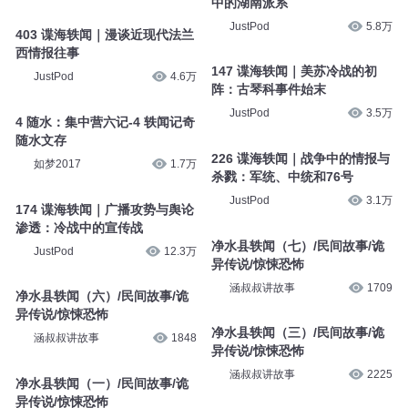
中的湖南派系
JustPod
5.8万
403 谍海轶闻｜漫谈近现代法兰
西情报往事
147 谍海轶闻｜美苏冷战的初
JustPod
4.6万
阵：古琴科事件始末
JustPod
3.5万
4 随水：集中营六记-4 轶闻记奇
随水文存
226 谍海轶闻｜战争中的情报与
如梦2017
1.7万
杀戮：军统、中统和76号
JustPod
3.1万
174 谍海轶闻｜广播攻势与舆论
渗透：冷战中的宣传战
净水县轶闻（七）/民间故事/诡
JustPod
12.3万
异传说/惊悚恐怖
涵叔叔讲故事
1709
净水县轶闻（六）/民间故事/诡
异传说/惊悚恐怖
净水县轶闻（三）/民间故事/诡
涵叔叔讲故事
1848
异传说/惊悚恐怖
涵叔叔讲故事
2225
净水县轶闻（一）/民间故事/诡
异传说/惊悚恐怖