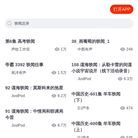
打开APP
轶闻总录
第6集 高考轶闻
38_画葡萄的轶闻_1
声纹工作室
1万
中图有声
248
帝霸 3392 轶闻往事
108 谍海轶闻：从勒卡雷的间谍
小说宇宙说开（线下活动录音）
凤洋有声
1.5万
JustPod
6.3万
92 谍海轶闻：莫斯科来的煞星
中国历史-601集 羊车轶闻
JustPod
8.2万
（下）
DJ严冬
474
91 谍海轶闻：中情局和联调局
今昔
中国历史-600集 羊车轶闻
JustPod
8.7万
（上）
DJ严冬
535