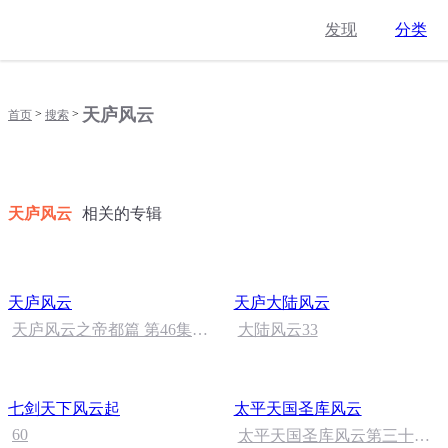
发现
分类
天庐风云
>
>
首页
搜索
天庐风云
相关的专辑
天庐风云
天庐大陆风云
天庐风云之帝都篇 第46集
大陆风云33
碾压
七剑天下风云起
太平天国圣库风云
60
太平天国圣库风云第三十七