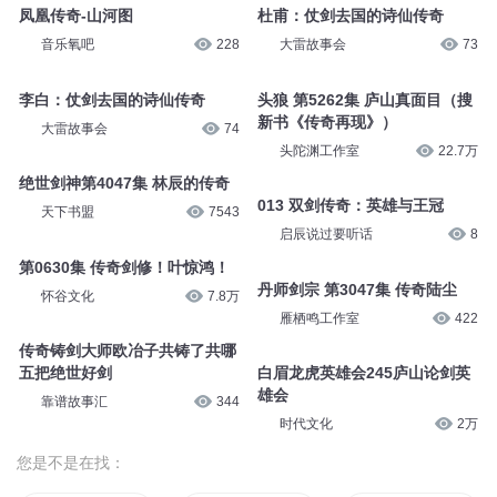
太行山的传奇（二）
太行山的传奇（一）
会变身的姑牙
353
会变身的姑牙
378
万道剑尊 4247 新的传奇
凤凰传奇-山河图
疯子天行
2.3万
国学茶馆掌柜
76
凤凰传奇-山河图
杜甫：仗剑去国的诗仙传奇
音乐氧吧
228
大雷故事会
73
李白：仗剑去国的诗仙传奇
头狼 第5262集 庐山真面目（搜
新书《传奇再现》）
大雷故事会
74
头陀渊工作室
22.7万
绝世剑神第4047集 林辰的传奇
013 双剑传奇：英雄与王冠
天下书盟
7543
启辰说过要听话
8