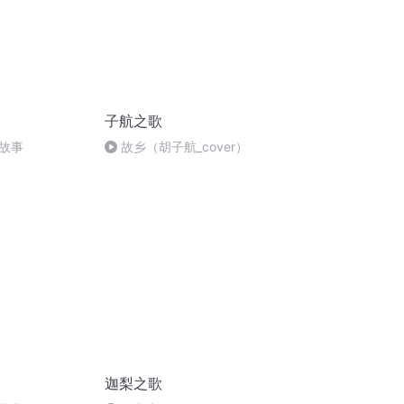
子航之歌
故事
故乡（胡子航_cover）
迦梨之歌