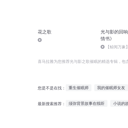
花之歌
光与影的回响
情书》
【鲸阅万象
人心 第八集：
情书写给了每
喜马拉雅为您推荐光与影之歌催眠的精选专辑，包
重生催眠师
我的催眠师女友
您是不是在找：
催眠大师
鬼才催眠师
大
须弥背景故事在线听
小说的
最新搜索推荐：
超级催眠系统
男生可以听的故事
听女生故