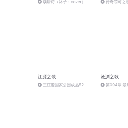
读唐诗（沐子：cover）
传奇萌可之歌
江源之歌
沧渊之歌
三江源国家公园成品52
第094章 