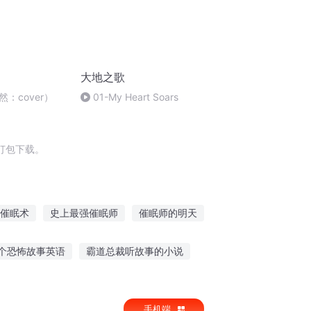
大地之歌
：cover）
01-My Heart Soars
打包下载。
催眠术
史上最强催眠师
催眠师的明天
眠师
催眠宗师
催眠杀手
绝命催眠
个恐怖故事英语
霸道总裁听故事的小说
迷你随身听
听故事英文海报怎么画
手机端