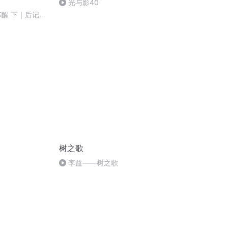
光与影40
 苏醒 下｜后记
树之歌
李益——树之歌