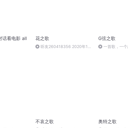
话看电影 all
花之歌
G弦之歌
听友260418356 2020年10
一首歌，一个
月8日 20:08
不哀之歌
奥特之歌