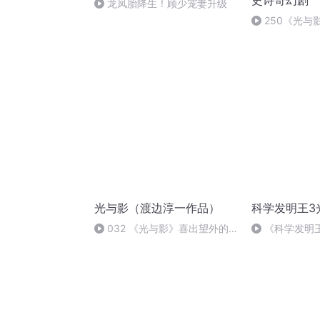
史诗奇幻剧
龙凤胎降生！顾少宠妻升级
250《光与
（完）
光与影（渡边淳一作品）
科学发明王3
032 《光与影》喜出望外的
《科学发明
收获（新版后记）
用》上线了！