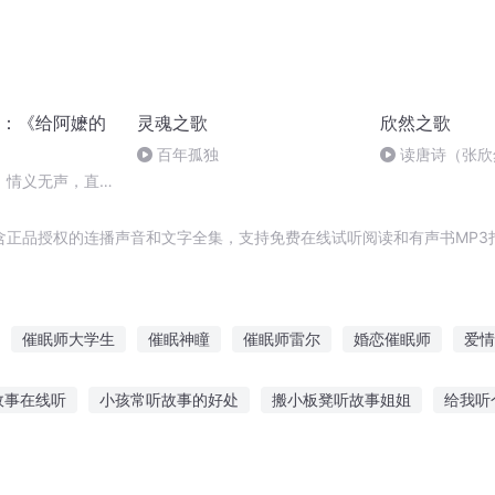
：《给阿嬷的
灵魂之歌
欣然之歌
百年孤独
读唐诗（张欣然
】情义无声，直抵
江海万里——这封
一个人
含正品授权的连播声音和文字全集，支持免费在线试听阅读和有声书MP3
催眠师大学生
催眠神瞳
催眠师雷尔
婚恋催眠师
爱情
明催眠师
至尊催眠师
子我催眠者
催眠大师异界行
末日催
故事在线听
小孩常听故事的好处
搬小板凳听故事姐姐
给我听
事入睡的感觉
萌宝听故事下载软件
听故事会听哭了吗
故事机