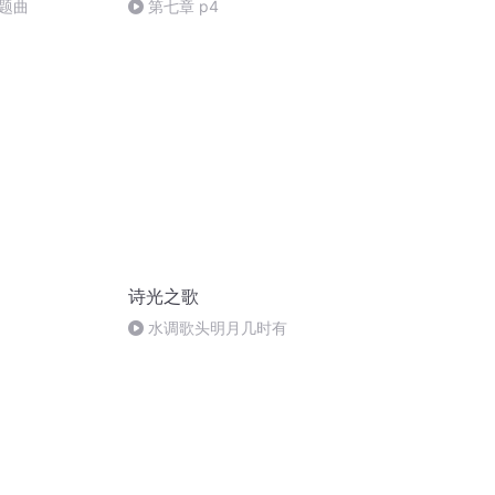
题曲
第七章 p4
诗光之歌
水调歌头明月几时有