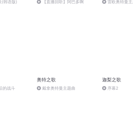
(韩语版)
【直播回听】阿巴多啊
雷欧奥特曼主
奥特之歌
迦梨之歌
最后的战斗
戴拿奥特曼主题曲
序幕2