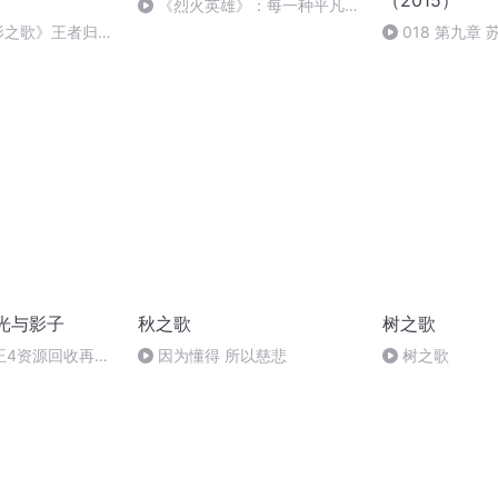
（2015）
《烈火英雄》：每一种平凡都
能书写崇高
影之歌》王者归来
018 第九章
（本卷完）
光与影子
秋之歌
树之歌
王4资源回收再利
因为懂得 所以慈悲
树之歌