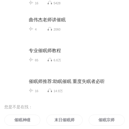
16
5428
曲伟杰老师讲催眠
4
2060
专业催眠师教程
65
6.6万
催眠师推荐:助眠催眠 重度失眠者必听
16
14.9万
您是不是在找：
催眠神瞳
末日催眠师
催眠宗师