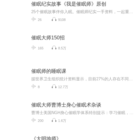
催眠纪实故事《我是催眠师》原创
25个催眠故事伴你入眠。催眠师纪实一手资料，一起重温催眠中发生的神奇故事。原创作品，感谢支持。
26
9108
催眠大师150招
165
8.5万
催眠师的睡眠课
据世界卫生组织统计资料显示，目前27%的人存在不同程度的睡眠障碍，中国一份关于失眠的调查报告结果显示，45.4%的中国人在过去1个月中曾经历过不同程度的失眠，这个数字还在不断的增加，失眠已经成了普遍的问题。清华大学出版社策划的这门睡眠课将从什么是失眠谈起，说说治疗失眠究竟治疗的是什么，并总结五点失眠常见的心理学原因，对症下药，帮你睡得好。适合谁听：长期深受失眠困扰的患者渴望有高质量睡眠的人群想学习催眠疗法的爱好者你将听到：哪些现象可以称之为失眠呢？...
8
12.7万
催眠大师曹博士身心催眠术杂谈
曹博士美国NGH身心催眠学体系特别提示：学习催眠，不只是催眠术与催眠治疗术，无论此催眠（疗愈）术有多高明或是独家，都只是催眠学的初级阶段（适合低学历与低悟性的学员），学员自身身心的彻底疗愈是学习催眠学的第二个较高阶阶段，而启迪学员的潜意识深...
200
1.6万
《大明地师》