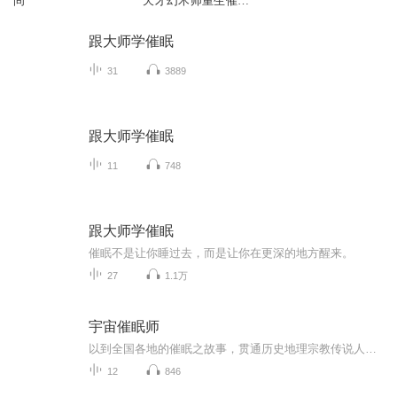
间
天才幻术师重生催眠
师
跟大师学催眠
31
3889
跟大师学催眠
11
748
跟大师学催眠
催眠不是让你睡过去，而是让你在更深的地方醒来。
27
1.1万
宇宙催眠师
以到全国各地的催眠之故事，贯通历史地理宗教传说人物的一部传奇小说。
12
846