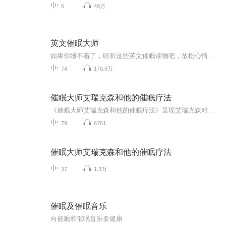
6
49万
英文催眠大师
如果你睡不着了，听听这些英文催眠读物吧，放松心情的同时，还能潜意识灌输英语知识，建议设置成定时睡眠模式哦。
74
170.6万
催眠大师艾瑞克森和他的催眠疗法
《催眠大师艾瑞克森和他的催眠疗法》呈现艾瑞克森对来访者所秉持的态度和运用的方法。艾瑞克森强调个体的独特性，每个来访者都有独特的需求和防卫模式，因此每个来访者都需要原创的介入模式。他会创造情境，让来访者自发地理解并运用自身的改变潜能，靠来访者自身的独特才能或缺点来缓解症状和解决问题。艾瑞克森是一个实用主义者，他无意建立任何心理治疗理论，也无意建立任何心理治疗学派。他经常在独特操作模式的架构中综合运用行为、认知、精神分析和其他心理学派的方法，而艾瑞克森用自然催...
79
6761
催眠大师艾瑞克森和他的催眠疗法
37
1.3万
催眠及催眠音乐
向催眠和催眠音乐要健康