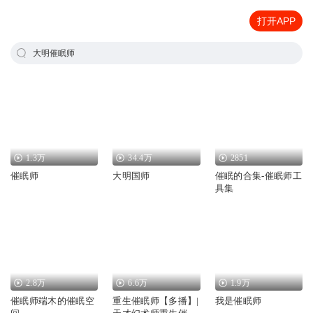
打开APP
大明催眠师
1.3万
34.4万
2851
催眠师
大明国师
催眠的合集-催眠师工
具集
2.8万
6.6万
1.9万
催眠师端木的催眠空
重生催眠师【多播】|
我是催眠师