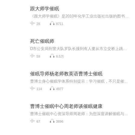
跟大师学催眠
《跟大师学催眠》是2010年化学工业出版社出版的图书，作者是美国作家萨德。该书展现了在催眠治疗和短期策略心理治疗中，公认的世界级权威艾瑞克森为期五天研讨会的完整实录。 内容简介 读者可以体验他如何说明他的治疗方法，展示他的技巧，叙述一件又一件迷人的趣味轶事——趣闻轶事常造成人们的认知差距，并且让人感到诧异，但最终会启发我们从新的角度审视来访者，以及思考心理治疗本身。 杰弗瑞·萨德博士在本书中用实例说明了艾瑞克森如何以一种非常有力的方式，运用趣闻轶事来即刻传达一件事中几个不同层次的寓意。此外“附录”中艾瑞克森和萨德详细讨论了研讨会实录中的两个催眠诱导，显示了艾瑞克森手法的细致精准，其中每一个动作、每一个反应，每一个联结都有其特定的意义。这本书提供了向一位无与伦比的临床医生学习的独特机会。 作者简介 杰弗瑞·萨德博士，临床心理学家，跟随催眠大师米尔顿·艾瑞克森超过六年之久，是他的嫡传弟子，也是米尔顿·艾瑞克森基金会（Milton H.Erickson Foundation）的创办人及现任执行长。萨德博士本身是位卓越的临床工作者。在催眠领域，他已有十七本专业著作及五篇专论，并在三十多个国家指导过专业的催眠治疗工作坊。 编辑推荐 虽然已有相当多的文章介绍已故的艾瑞克森博士的工作，《跟大师学催眠：米乐顿·艾瑞克森治疗实录》仍值得大力推荐。它不但提供读者一个了解艾瑞克森博士的机会，还可通过其教学研讨会的逐字记录，尽可能地亲近他，直接向他学习。 ——理查·凡戴克医学博士荷兰临床催眠学会会长 本专辑每周更新一集，正常情况每集二十分钟左右。
28
8711
死亡催眠师
D市公安局刑警大队罗队长接到有人要从市立交桥上跳下去电话。立刻赶往立交桥，见有一位少女正想跳下去。可是自己想尽办法也无把她从立交桥上救下来。就在万分危机的时刻，走过一名到D市开摧眠交流会的孟易平大师。只见他巧妙地利用摧眠术把这位少女解救下来。十年后，D市又出现连环杀人案，罗队长成立地抓到“凶手”，可是无法解释她杀人的动机。便想起十年前的事，于是罗队长请来D市医学院神经病学教授欧阳皓天。欧阳皓天不但是神经病学上面专家，也是国内著名的摧眠大师。经过欧阳老师一番调查，那位幕后操作者终于浮出水面。同时也我们带入那奇妙的摧眠世界。
59
6.5万
催眠导师杨老师教英语曹博士催眠
曹博士身心催眠学体系特别提示：学习催眠，不只是催眠术与催眠治疗术，无论此催眠（治疗）术有多高明或是独家，都只是催眠学的初级阶段（适合低学历与低悟性的学员），学员自身身心的彻底疗愈是学习催眠学的第二个较高阶阶段，而启迪学员的潜意识深层的智慧与潜能的成长的第三阶段，才是催眠学（囊括心理学）的最高境界。曹博士的身心催眠学体系，不光注重催眠技术，更重点于学员的身心彻底疗愈与智慧潜能的开发，目前在全球也是独此一家，独一无二！曹子策博士也是中国唯一第一个在美国本土开办曹博士体系...
114
4977
曹博士催眠中心周老师谈催眠健康
曹博士催眠中心资深导师周老师：为您深度讲解催眠与心理，催眠与健康，催眠与家庭和育儿！欢迎订阅，加我，留言，提供免费咨询。曹博士身心催眠学体系特别提示：学习催眠，不只是催眠术与催眠治疗术，无论此催眠（疗愈）术有多高明或是独家，都只是催眠学...
67
3896