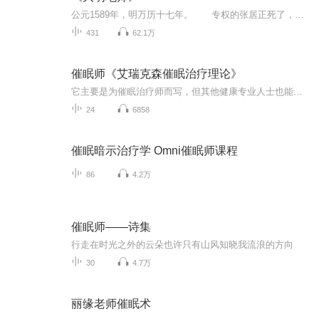
公元1589年，明万历十七年。 专权的张居正死了，爱打仗的戚继光死了，爱找权贵麻烦的海瑞也死了，万历皇帝和朝臣们吵架吵烦了，窝在11里不再上朝，开启了“不郊不野不朝者30年”这样的奇葩时代。 时间依然流逝，街市繁荣太平，普通百姓热衷于谈谐、...
431
62.1万
催眠师《艾瑞克森催眠治疗理论》
它主要是为催眠治疗师而写，但其他健康专业人士也能从中受益。艾瑞克森------世界第一催眠大师艾瑞克森是唯一能和弗洛伊德比肩的心理治疗大师...
24
6858
催眠暗示治疗学 Omni催眠师课程
86
4.2万
催眠师——诗集
行走在时光之外的云朵也许只有山风知晓我流浪的方向
30
4.7万
丽缘老师催眠术