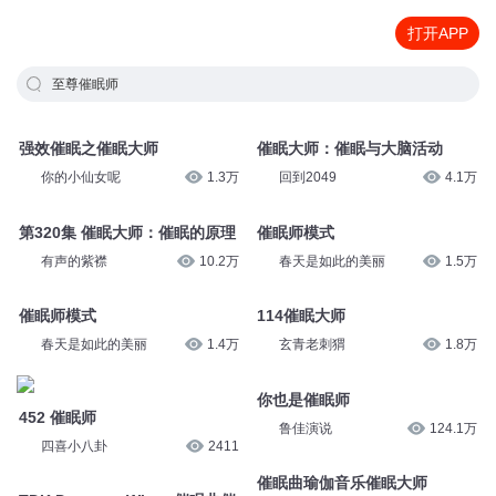
打开APP
至尊催眠师
强效催眠之催眠大师
催眠大师：催眠与大脑活动
你的小仙女呢
1.3万
回到2049
4.1万
第320集 催眠大师：催眠的原理
催眠师模式
有声的紫襟
10.2万
春天是如此的美丽
1.5万
催眠师模式
114催眠大师
春天是如此的美丽
1.4万
玄青老刺猬
1.8万
452 催眠师
你也是催眠师