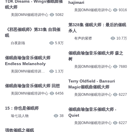
四喜小八卦
2411
鲁佳演说
124.1万
TDK Dreams - Wings催眠曲催
催眠曲瑜伽音乐催眠大师
眠大师
hajimari
美国OMNI催眠培训中心
5082
美国OMNI催眠培训中心
9316
《邪恶催眠师》第33集 自我催
第328集 催眠大师：最后的催眠
眠
杀人
白夜剧场
5.9万
有声的紫襟
10.7万
催眠曲瑜伽音乐催眠大师
催眠曲瑜伽音乐催眠大师 森之
Endless Melancholy
树
美国OMNI催眠培训中
1.3万
美国OMNI催眠培训中心
7680
心
催眠曲瑜伽音乐催眠大师 回想
Terry Oldfield - Bansuri
Magic催眠曲催眠大师
美国OMNI催眠培训中心
6456