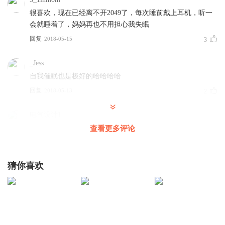
很喜欢，现在已经离不开2049了，每次睡前戴上耳机，听一
会就睡着了，妈妈再也不用担心我失眠
回复
2018-05-15
3
_Jess
自我催眠也是极好的哈哈哈哈
回复
2018-05-13
2
电气设计1
你好主播 能不能给科普一下燃料电池，我个人认为燃料电池
查看更多评论
才是解决人类能源问题的王道，
回复
2018-05-15
1
猜你喜欢
月心心2号
回复
2018-05-15
1