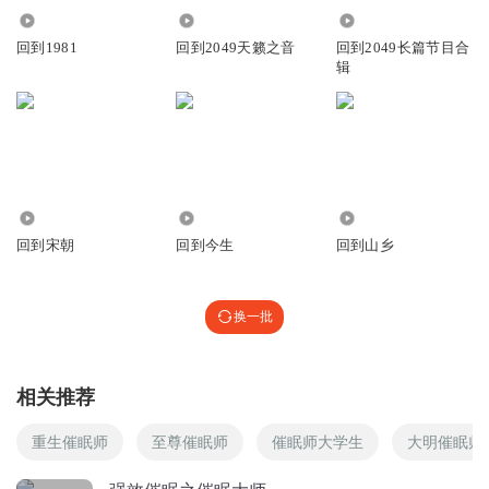
李小白利亚斯基
1.74万
1.72万
760.98万
不错不错
回到1981
回到2049天籁之音
回到2049长篇节目合
辑
回复
2025-02-25
0
李小白利亚斯基
不错不错
回复
2019-09-10
0
577
5513
51
尢利希斯
回到宋朝
回到今生
回到山乡
是只还是个？💣
回复
2018-05-29
0
换一批
刘阳_iC
赞
相关推荐
回复
2018-05-20
0
重生催眠师
至尊催眠师
催眠师大学生
大明催眠师
60eesa3w772dyoy04hh4
催眠就是老外版的气功。。。别当真了UP主