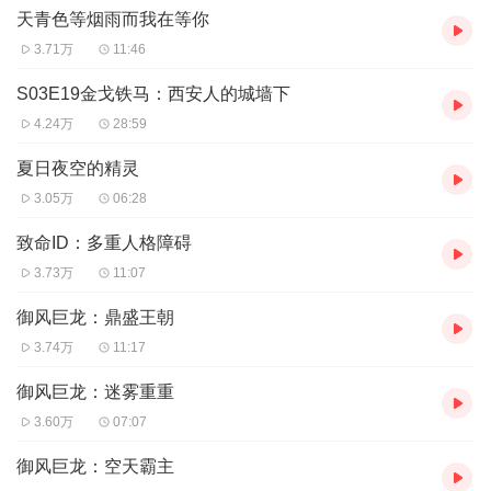
天青色等烟雨而我在等你
3.71万
11:46
S03E19金戈铁马：西安人的城墙下
4.24万
28:59
夏日夜空的精灵
3.05万
06:28
致命ID：多重人格障碍
3.73万
11:07
御风巨龙：鼎盛王朝
3.74万
11:17
御风巨龙：迷雾重重
3.60万
07:07
御风巨龙：空天霸主