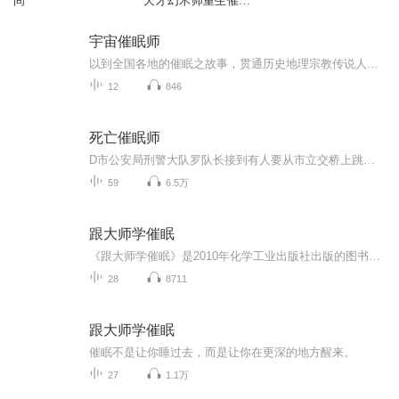
间
天才幻术师重生催眠
师
宇宙催眠师
以到全国各地的催眠之故事，贯通历史地理宗教传说人物的一部传奇小说。
12
846
死亡催眠师
D市公安局刑警大队罗队长接到有人要从市立交桥上跳下去电话。立刻赶往立交桥，见有一位少女正想跳下去。可是自己想尽办法也无把她从立交桥上救下来。就在万分危机的时刻，走过一名到D市开摧眠交流会的孟易平大师。只见他巧妙地利用摧眠术把这位少女解救下来。十年后，D市又出现连环杀人案，罗队长成立地抓到“凶手”，可是无法解释她杀人的动机。便想起十年前的事，于是罗队长请来D市医学院神经病学教授欧阳皓天。欧阳皓天不但是神经病学上面专家，也是国内著名的摧眠大师。经过欧阳老师一番调查，那位幕后操作者终于浮出水面。同时也我们带入那奇妙的摧眠世界。
59
6.5万
跟大师学催眠
《跟大师学催眠》是2010年化学工业出版社出版的图书，作者是美国作家萨德。该书展现了在催眠治疗和短期策略心理治疗中，公认的世界级权威艾瑞克森为期五天研讨会的完整实录。 内容简介 读者可以体验他如何说明他的治疗方法，展示他的技巧，叙述一件又一件迷人的趣味轶事——趣闻轶事常造成人们的认知差距，并且让人感到诧异，但最终会启发我们从新的角度审视来访者，以及思考心理治疗本身。 杰弗瑞·萨德博士在本书中用实例说明了艾瑞克森如何以一种非常有力的方式，运用趣闻轶事来即刻传达一件事中几个不同层次的寓意。此外“附录”中艾瑞克森和萨德详细讨论了研讨会实录中的两个催眠诱导，显示了艾瑞克森手法的细致精准，其中每一个动作、每一个反应，每一个联结都有其特定的意义。这本书提供了向一位无与伦比的临床医生学习的独特机会。 作者简介 杰弗瑞·萨德博士，临床心理学家，跟随催眠大师米尔顿·艾瑞克森超过六年之久，是他的嫡传弟子，也是米尔顿·艾瑞克森基金会（Milton H.Erickson Foundation）的创办人及现任执行长。萨德博士本身是位卓越的临床工作者。在催眠领域，他已有十七本专业著作及五篇专论，并在三十多个国家指导过专业的催眠治疗工作坊。 编辑推荐 虽然已有相当多的文章介绍已故的艾瑞克森博士的工作，《跟大师学催眠：米乐顿·艾瑞克森治疗实录》仍值得大力推荐。它不但提供读者一个了解艾瑞克森博士的机会，还可通过其教学研讨会的逐字记录，尽可能地亲近他，直接向他学习。 ——理查·凡戴克医学博士荷兰临床催眠学会会长 本专辑每周更新一集，正常情况每集二十分钟左右。
28
8711
跟大师学催眠
催眠不是让你睡过去，而是让你在更深的地方醒来。
27
1.1万