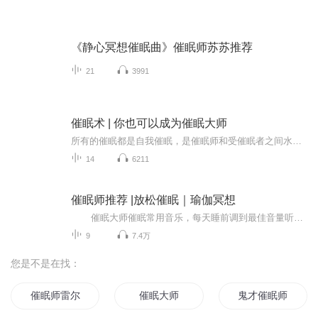
《静心冥想催眠曲》催眠师苏苏推荐
21
3991
催眠术 | 你也可以成为催眠大师
所有的催眠都是自我催眠，是催眠师和受催眠者之间水乳交融的互动结果，催眠也是态度、动机、期望与经过指导的想象运用。催眠到底是什么？就请你打开心胸，和我一起来寻找答案吧！
14
6211
催眠师推荐 |放松催眠｜瑜伽冥想
催眠大师催眠常用音乐，每天睡前调到最佳音量听一听，消除你所有疲倦，让你每天醒来充满能量！ 更新时间，每天晚上9.00，高品质3D音效，耳机效果最佳！ 本专辑本人特意联系催眠师指导制作，原创作品，请勿盗版！
9
7.4万
您是不是在找：
催眠师雷尔
催眠大师
鬼才催眠师