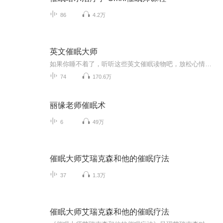
86
4.2万
英文催眠大师
如果你睡不着了，听听这些英文催眠读物吧，放松心情的同时，还能潜意识灌输英语知识，建议设置成定时睡眠模式哦。
74
170.6万
丽缘老师催眠术
6
49万
催眠大师艾瑞克森和他的催眠疗法
37
1.3万
催眠大师艾瑞克森和他的催眠疗法