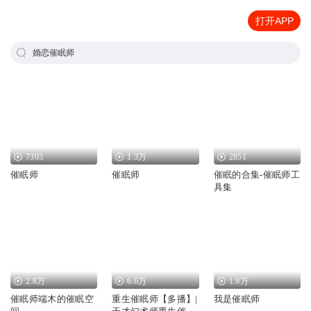
打开APP
婚恋催眠师
7303
1.3万
2851
催眠师
催眠师
催眠的合集-催眠师工
具集
2.8万
6.6万
1.9万
催眠师端木的催眠空
重生催眠师【多播】|
我是催眠师