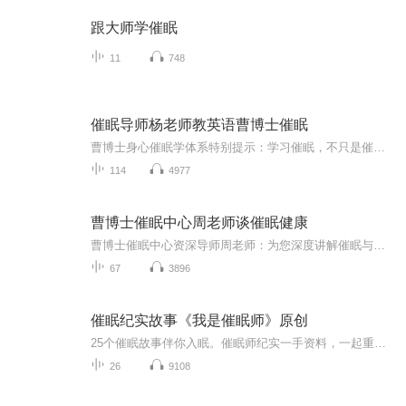
跟大师学催眠
11
748
催眠导师杨老师教英语曹博士催眠
曹博士身心催眠学体系特别提示：学习催眠，不只是催眠术与催眠治疗术，无论此催眠（治疗）术有多高明或是独家，都只是催眠学的初级阶段（适合低学历与低悟性的学员），学员自身身心的彻底疗愈是学习催眠学的第二个较高阶阶段，而启迪学员的潜意识深层的智慧与潜能的成长的第三阶段，才是催眠学（囊括心理学）的最高境界。曹博士的身心催眠学体系，不光注重催眠技术，更重点于学员的身心彻底疗愈与智慧潜能的开发，目前在全球也是独此一家，独一无二！曹子策博士也是中国唯一第一个在美国本土开办曹博士体系...
114
4977
曹博士催眠中心周老师谈催眠健康
曹博士催眠中心资深导师周老师：为您深度讲解催眠与心理，催眠与健康，催眠与家庭和育儿！欢迎订阅，加我，留言，提供免费咨询。曹博士身心催眠学体系特别提示：学习催眠，不只是催眠术与催眠治疗术，无论此催眠（疗愈）术有多高明或是独家，都只是催眠学...
67
3896
催眠纪实故事《我是催眠师》原创
25个催眠故事伴你入眠。催眠师纪实一手资料，一起重温催眠中发生的神奇故事。原创作品，感谢支持。
26
9108