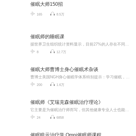
催眠大师150招
165
8.5万
催眠师的睡眠课
据世界卫生组织统计资料显示，目前27%的人存在不同程度的睡眠障碍，中国一份关于失眠的调查报告结果显示，45.4%的中国人在过去1个月中曾经历过不同程度的失眠，这个数字还在不断的增加，失眠已经成了普遍的问题。清华大学出版社策划的这门睡眠课将从什么是失眠谈起，说说治疗失眠究竟治疗的是什么，并总结五点失眠常见的心理学原因，对症下药，帮你睡得好。适合谁听：长期深受失眠困扰的患者渴望有高质量睡眠的人群想学习催眠疗法的爱好者你将听到：哪些现象可以称之为失眠呢？...
8
12.7万
催眠大师曹博士身心催眠术杂谈
曹博士美国NGH身心催眠学体系特别提示：学习催眠，不只是催眠术与催眠治疗术，无论此催眠（疗愈）术有多高明或是独家，都只是催眠学的初级阶段（适合低学历与低悟性的学员），学员自身身心的彻底疗愈是学习催眠学的第二个较高阶阶段，而启迪学员的潜意识深...
200
1.6万
催眠师《艾瑞克森催眠治疗理论》
它主要是为催眠治疗师而写，但其他健康专业人士也能从中受益。艾瑞克森------世界第一催眠大师艾瑞克森是唯一能和弗洛伊德比肩的心理治疗大师...
24
6858
催眠暗示治疗学 Omni催眠师课程