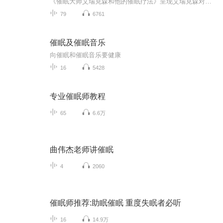
《催眠大师艾瑞克森和他的催眠疗法》呈现艾瑞克森对来访者所秉持的态度和运用的方法。艾瑞克森强调个体的独特性，每个来访者都有独特的需求和防卫模式，因此每个来访者都需要原创的介入模式。他会创造情境，让来访者自发地理解并运用自身的改变潜能，靠来访者自身的独特才能或缺点来缓解症状和解决问题。艾瑞克森是一个实用主义者，他无意建立任何心理治疗理论，也无意建立任何心理治疗学派。他经常在独特操作模式的架构中综合运用行为、认知、精神分析和其他心理学派的方法，而艾瑞克森用自然催...
79
6761
催眠及催眠音乐
向催眠和催眠音乐要健康
16
5428
专业催眠师教程
65
6.6万
曲伟杰老师讲催眠
4
2060
催眠师推荐:助眠催眠 重度失眠者必听
16
14.9万