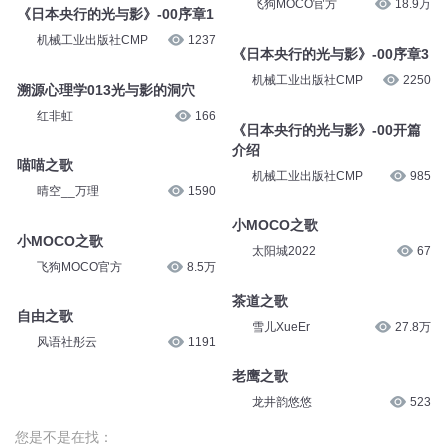
飞狗MOCO官方
18.9万
《日本央行的光与影》-00序章1
机械工业出版社CMP
1237
《日本央行的光与影》-00序章3
机械工业出版社CMP
2250
溯源心理学013光与影的洞穴
红非虹
166
《日本央行的光与影》-00开篇
介绍
喵喵之歌
机械工业出版社CMP
985
晴空__万理
1590
小MOCO之歌
小MOCO之歌
太阳城2022
67
飞狗MOCO官方
8.5万
茶道之歌
自由之歌
雪儿XueEr
27.8万
风语社彤云
1191
老鹰之歌
龙井韵悠悠
523
您是不是在找：