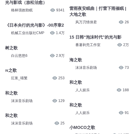
光与影戏（放松治愈）
雷雨夜安眠曲｜打雷下雨催眠 |
格林强效助眠
9341
大地之歌
风万刃情侠君
26
《日本央行的光与影》-00序章2
机械工业出版社CMP
1.4万
15 日韩“泡沫时代”的光与影
番薯剥壳工作室
2万
树之歌
白云悠悠6
2.9万
海之歌
沫沫音乐剧场
73
π之歌
豇浆_喵繁
253
和之歌
人人娱乐
188
和之歌
沫沫音乐剧场
129
和之歌
人人娱乐
91
和之歌
沫沫音乐剧场
25
小MOCO之歌