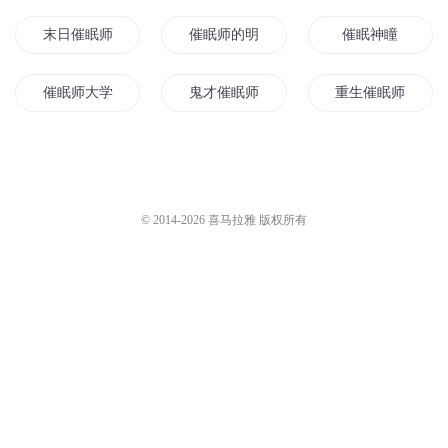
末日催眠师
催眠师的明天
催眠神瞳
催眠师大学生
鬼才催眠师
重生催眠师
大明催眠师
我的催眠师女友
催眠师雷尔
史上最强催眠师
催眠大师
绝命催眠
© 2014-
2026
喜马拉雅 版权所有
子我催眠者
至尊催眠师
爱情催眠术
婚恋催眠师
催眠宗师
催眠杀手
超级催眠系统
催眠大师异界行