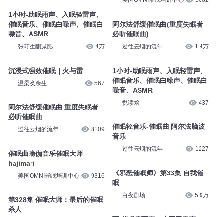
美国OMNI催眠培训中心
5082
1小时-助眠雨声、入眠轻雷声、
催眠音乐、催眠白噪声、催眠白
阿尔法舒缓催眠曲(重度失眠者
噪音、ASMR
必听催眠曲)
张玎生酮减肥
4万
过往云烟的流年
1.4万
沉浸式强效催眠｜火与雷
1小时-助眠雨声、入眠轻雷声、
催眠音乐、催眠白噪声、催眠白
温柔换余生
567
噪音、ASMR
悦读烩
437
阿尔法舒缓催眠曲 重度失眠者
必听催眠曲
催眠轻音乐-催眠曲 阿尔法脑波
过往云烟的流年
8109
音乐
过往云烟的流年
1227
催眠曲瑜伽音乐催眠大师
hajimari
《邪恶催眠师》第33集 自我催
美国OMNI催眠培训中心
9316
眠
白夜剧场
5.9万
第328集 催眠大师：最后的催眠
杀人