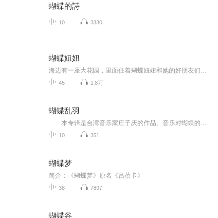
蝴蝶的詩
10
3330
蝴蝶妞妞
海边有一座大花园，里面住着蝴蝶妞妞和她的好朋友们，他们天天在大花园里唱歌、跳舞、做游戏，玩得可开心了。可是，天天如此让蝴蝶妞妞心生厌倦。为了让蝴蝶妞妞开心，好朋友带领蝴蝶妞妞去看了一次海。不料从此蝴蝶妞妞就迷上了看海，并更想知道海的对面...
45
1.8万
蝴蝶乱羽
本专辑是台湾音乐家庄子庆的作品。音乐对蝴蝶的情感、蝴蝶的身影、感动与伤感，都将其谱成了一首首发自內心感动的音乐。这张专辑每首音乐背后都有一个故事，也希望由这装专辑能唤起大家爱护大自然的意识。 蝴蝶飞，飞呀飞，飞入我的心扉，带我到远...
10
351
蝴蝶梦
简介：《蝴蝶梦》原名《吕蓓卡》
38
7897
蝴蝶谷