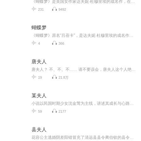
《蝴蝶梦》是英国女作家达夫妮·杜穆里埃的成名作，在书中成功塑造了一个颇富神秘色彩的女性吕蓓卡的形象，此人虽在小说开始时既已逝去，但却时时处处音容宛在，并能通过其忠仆、情夫等控制曼陀丽庄园直至最后将这个庄园烧毁。破溯迷离，扣人心弦，欢迎收听!
231
9492
蝴蝶梦
《蝴蝶梦》原名“吕蓓卡”，是达夫妮·杜穆里埃的成名作。“我”与丧偶后萎靡不振的德温特先生一见钟情。但随他住进著名的曼陀里庄园后，却发现时时处在德温特已故的前妻吕蓓卡的阴影笼罩之下。一个偶然的机会，“我”发现吕蓓卡真正的死因，于是面临情与法的选择。不久，一场神秘的大火将漫陀里化为灰烬……作者通过情景交融的手法，成功地渲染了缠绵悱恻的怀乡忆旧和阴森压抑的绝望恐怖这样两种交叠渗透的气氛，加之全书悬念不断，使之成为一本多年畅销不衰的浪漫主义小说。
4
366
唐夫人
唐夫人？ 不、不、不...... 请不要误会，唐夫人这个人绝绝对对不是女人， "唐"是姓，"夫人"是名，所以唐夫人是个人名，而非某位的夫人。 大家是否记得荆轲刺秦王那码事？ 对、对、对...... 绝对正确！那把徐夫人匕首就是一个名叫徐夫人的男人煅铸成的，所...
19
21.8万
某夫人
小说以民国时期少女沈金莺为主线，讲述其成长与心路历程。金莺读完《红楼梦》后反感男女世俗婚恋，性格孤傲独立、思想叛逆。她求学期间，目睹同学造谣、师生暧昧等乱象，邂逅文人华梦若，情愫暗生。 其父曾参与辛亥革命，回乡后周旋于乡绅、土匪与官府间...
59
2177
县夫人
花容公主逃婚阴差阳错冒充了清远县县令蔺伯钦的县令夫人……一个刻板守旧一个精灵古怪，携手破解一桩桩命案………当律法和爱恨碰撞他们又该何去何从…………