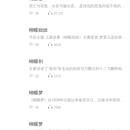
死亡与背叛，出卖与被出卖。 是传说的恶鬼抑或不堪的人心，阳光下翩跹起舞的彩蝶，暗夜中绝望冰冷的泪珠， 真相，是否来得太迟？ 十个好朋友到蝴蝶谷度假，恰好遇上道路塌方，十人被困蝴蝶谷。在度假别墅，各种怪事层出不穷，似乎是闹鬼，又似乎是人为。十...
39
67.2万
蝴蝶妞妞
节目主题:儿童故事《蝴蝶妞妞》主播是谁:梦霏儿适合谁听:2—10岁主播的话:小朋友们想蝴蝶妞妞一样勇敢坚强吗？那就来听听妞妞的成长日记吧！
30
6029
蝴蝶剑
主要讲述了“老伯”孙玉伯的孙府与万鹏王的十二飞鹏帮相互对峙，以及孟星魂、小蝶、孙玉伯、律香川、高老大等人各怀心思，相互算计，恩恩怨怨，爱恨情仇的故事。该书情节生动感人，揭示了这样一个哲理：一个人要有独立的人格，生命即使短暂也芬芳。该书语...
10
1170
蝴蝶梦
《蝴蝶梦》自1938年出版以来备受关注，出版当年获得美国国家图书奖。希区柯克改编的同名影片获得奥斯卡最佳影片。悬疑小说最高奖安东尼奖2000年将该书评为“20世纪最佳小说”。《蝴蝶梦》是当之无愧的跨世纪不朽名作。
45
2056
蝴蝶梦