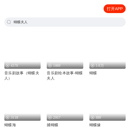
打开APP
蝴蝶夫人
4370
1869
1.8万
音乐剧故事（蝴蝶夫
音乐剧绘本故事-蝴蝶
蝴蝶
人）
夫人
3118
2917
889
蝴蝶海
捕蝴蝶
蝴蝶缘