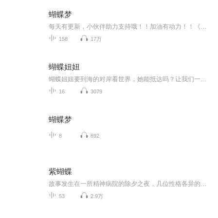
蝴蝶梦
每天有更新，小伙伴助力支持哦！！加油有动力！！《蝴蝶梦》原名《吕蓓卡》是英国作家达芙妮.杜穆埃里创作的长篇小说。小说一方面缠绵悱恻的怀乡忆旧；另一方面阴森压抑的绝望恐怖，加之全书悬念不断，使该书成为多年畅销不衰的浪漫主义名著。
158
17万
蝴蝶妞妞
蝴蝶妞妞要到海的对岸看世界，她能抵达吗？让我们一起去看看吧…… 小蝴蝶�为了实现自己的梦想，不畏艰难险阻，独自出发了。她经历了狂风暴雨，惊险黑洞……历尽千辛万苦，最终实现了自己的梦想！蝴蝶妞妞说：“我从来不小看自己，因为我知道我们每个人身...
16
3079
蝴蝶梦
8
692
紫蝴蝶
故事发生在一所精神病院的除夕之夜，几位性格各异的精神病人团结一致，舍生忘死，在政法干部和医护人员的协助下，挫败了腐败分子企图杀人灭口的阴谋，奇迹般救出了一位“被精神病”的女孩。作者曾在精神病院护理亲属30年，有深厚的生活积累，细节真实可靠...
53
2.9万