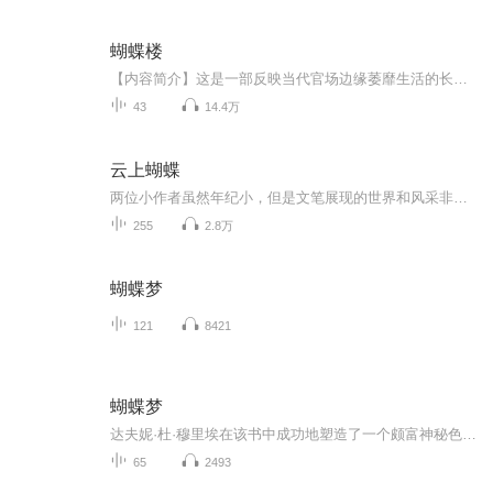
蝴蝶楼
【内容简介】这是一部反映当代官场边缘萎靡生活的长篇小说，小说以记者梦若柳混迹于官场、情场的遭遇为线索，通过描绘世纪末乡村与城市各阶层人物的命运及心态，塑造了一大批迷茫、困惑的现代人物形象，揭示了时代文明与历史冲击带来的巨大波澜。故事情节...
43
14.4万
云上蝴蝶
两位小作者虽然年纪小，但是文笔展现的世界和风采非常丰富深远！夜色很美，月亮船很美，星星如鱼儿一群群游曳其间，美丽的童话世界不仅让孩子们神往，也疗愈着努力活着的每一个人。 作者简介：黄海 2008年出生，蒙古族，海口中学初一学生，中诗网签约作家...
255
2.8万
蝴蝶梦
121
8421
蝴蝶梦
达夫妮·杜·穆里埃在该书中成功地塑造了一个颇富神秘色彩的女性丽蓓卡的形象。主人公吕蓓卡于小说开始时即已死去，从未在书中出现，却时时处处音容宛在，并能通过其忠仆、情夫等继续控制曼陀丽庄园，直至最后将这个庄园烧毁。一方面是缠绵悱恻的怀乡忆旧...
65
2493