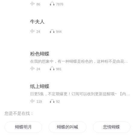
86
7876
牛夫人
24
944
粉色蝴蝶
在我的想象中，有一种蝴蝶是粉色的，这种粉不是由花斑点缀连出来的粉，而是通身都是粉的，粉嫩粉嫩的，就像披了一件梦幻般的粉色纱衣，长长、宽宽、柔柔的，在一望无际的天空中翩翩起舞。她的翅膀触及到哪里，哪里就变成一片粉色的海洋。她有一双乌黑发亮...
24
981
纸上蝴蝶
日更5集，不定期爆更！订阅可以收到更新提醒哦~ 【内容简介】 这本集子，是桂桃于日常生活之间隙中写就，就像一个人在那里唱歌，是练唱性质的，是早晨起来，站在树下，忽然兴致来了唱几句的那个意思，不是唱一整段，是吊嗓子般地来一句，当然是她最喜...
119
92
您是不是在找：
蝴蝶明月
蝴蝶的叫喊
悲情蝴蝶