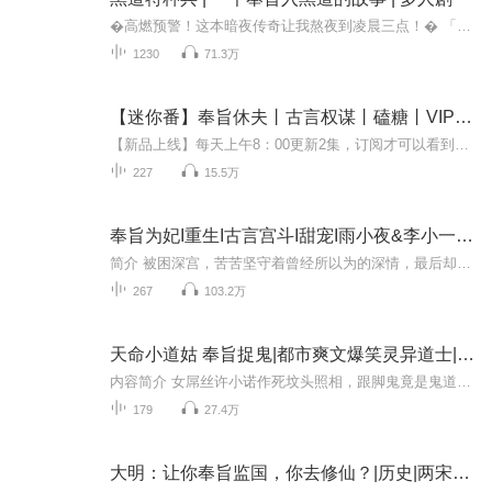
�高燃预警！这本暗夜传奇让我熬夜到凌晨三点！� 「当你凝视深渊时，深渊也在凝视你」三位背负神秘使命的暗夜行者 在刀尖上演绎最惊心动魄的逆袭史诗！�【三大必看理由】❶ 铁血兄弟情炸裂屏幕！昔日并肩作战的顶尖特勤组，以全新身份潜伏在灰色地带。...
1230
71.3万
【迷你番】奉旨休夫丨古言权谋丨磕糖丨VIP免费畅听丨多人有声剧
【新品上线】每天上午8：00更新2集，订阅才可以看到更新提醒哦！更多福利点击下方专辑海报详情！【内容简介】平凡女生变身绝色公主；男友被小三抢走，一朝穿越，免费得赠倾城驸马、如云美男绕膝争宠……容琦死也值了！白捡的"后宫"中，弱水三千，是只饮一...
227
15.5万
奉旨为妃I重生I古言宫斗I甜宠I雨小夜&李小一|多人有声剧
简介 被困深宫，苦苦坚守着曾经所以为的深情，最后却落得个众叛亲离、不得好死的下场。重活一世，谢语凝誓要手刃渣男，斗倒宫里那些陷害过她的牛鬼蛇神，背靠皇帝这艘大船，护得家人一世平安。只是未曾料想，一颗早已泛不起波澜的心，却在皇帝夫君的倾心呵...
267
103.2万
天命小道姑 奉旨捉鬼|都市爽文爆笑灵异道士|真人多播
内容简介 女屌丝许小诺作死坟头照相，跟脚鬼竟是鬼道宗主，每月三牲供奉不舍得花钱，找假道士降妖被劫色，进医院当门卫吓破胆，替老板收恶鬼被胖揍，去豪宅抓阴灵捡回喵呜喵呜大胖猫一只，喵呜了些啥没法翻译，因为，这家伙三句不离菊部，骂的太脏了.........
179
27.4万
大明：让你奉旨监国，你去修仙？|历史|两宋元明|权谋|修仙|AI多播