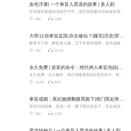
血色浮屠| 一个奉旨入黑道的故事 | 多人剧
在东南亚氤氲的湿热空气中，蒲甘国密蒙市宛如被欲望浇灌的黑色城邦。霓虹灯下赌场筹码与毒品交易并行，纸醉金迷的娱乐场所暗藏杀机，三大暴利行业如同磁石，吸引着蒲甘权贵与各国投机者趋之若鹜。暗巷里流淌着见不得光的利益，街头巷尾时刻上演着弱肉强食...
459
1935
大明:让你奉旨监国,你去修仙？|爆笑|历史|穿越|重生
醒掌天下权，醉卧美人膝，五千年风华烟雨，是非成败转头空！洪武十五年，魂穿大明嫡长孙朱雄英，本想一展雄才大略，随身系统却告诉他。人间帝王不过百载，修仙长生方为正途。彼时八岁的朱雄英挠了挠屁股。妈的，姑且信了。………………洪武二十五年，好大...
160
24.3万
永久免费 | 首富的命令：绝代神人奉旨泡妞|爽文
永久免费，永久畅听，每日海量更新|||首富的命令：绝代神人奉旨泡妞
11259
85万
奉旨成婚：医妃她撩翻腹黑殿下|侯门医妃有点毒|多人剧|欢喜冤家
皇孙刘诏选妻，提笔一挥，圈下顾玖的名字，坚定地说道：“我要娶她！” 皇上下旨赐婚。众人纷纷上门恭喜顾玖，果然是走了狗屎运，才能嫁给皇孙。面对大家的祝福，顾玖面上笑嘻嘻，心里MMP。顾玖上辈子病逝后居然中大奖，穿越到古代，开启第二次生命。而她...
355
2.8万
黑道特种兵 | 一个奉旨入黑道的故事 | 多人剧