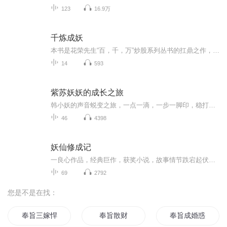
123
16.9万
千炼成妖
本书是花荣先生“百，千，万”炒股系列丛书的扛鼎之作，是花荣先生多年炒股心得的浓缩总结。在纷繁的股市秘闻中，精英投机高手是最变幻莫测，最引人入胜的作物，人们对于这些牌股市食物链最上端的猛禽者又爱又恨，宝英投机高手的命运在中国股市中有很强的...
14
593
紫苏妖妖的成长之旅
韩小妖的声音蜕变之旅，一点一滴，一步一脚印，稳打稳扎，突破自我！
46
4398
妖仙修成记
一良心作品，经典巨作，获奖小说，故事情节跌宕起伏，转折紧扣人心弦。请大家多多支持，电动提建议，我们将推出更多的优秀作品，满足您的耳朵，震撼您的心灵。一良心作品，经典巨作，获奖小说，故事情节跌宕起伏，转折紧扣人心弦。请大家多多支持，电动提建议，我们将推出更多的优秀作品，满足您的耳朵，震撼您的心灵。
69
2792
您是不是在找：
奉旨三嫁悍妃不可挡
奉旨散财
奉旨成婚惑乱邪王