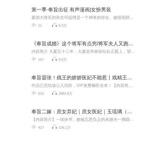
第一季·奉旨出征 有声漫画|女扮男装
夏国大将军的孙女司徒绣是一个神奇的存在。她懦弱胆小不说还是个结巴！某一天她那一出生就被册封为少将军的孪生弟弟赌气离家了…不知情的皇帝却在此时下达圣旨指明让她弟弟前往边境抗敌！司徒小姐只能咬牙乔装成弟弟，被迫面对刹国那位号称战神再世的将领...
21
8.3万
《奉旨成婚》这个将军有点穷/将军夫人又跑了、【多播】穷将军逆袭
内容简介 大夏五十三年，大夏皇帝林琛站在正殿上，望着他领导的大夏朝，四海升平，国富民强，高兴不已。当他在正洋洋骄傲的时候，他看到了朝堂上的影子，这让他所有的好感都耗尽了。看到站在那里的是一个身高八英尺、五官端正、才华横溢的年轻人。他的脸...
167
8.5万
奉旨嚣张！残王的娇娇医妃不能惹丨戏精王妃丨爆笑穿越
作品已完结放心入坑听，VIP免费畅听全本！【内容简介】花饶月穿越成了弃妃，看她如何用一手绝技逆袭。丫鬟报：王妃，我们被关禁闭了。月：没事，本妃会催眠，想去哪就去哪。丫鬟报：王妃，他们要合伙欺负你。月：没事，本妃会下毒，让他们有来无回。丫鬟报...
614
3984.6万
奉旨二嫁：庶女弃妃｜庶女医妃｜玉琉璃（女版《庆余年》）
【内容简介】一纸休书，她被忘恩负义的未婚夫一脚踢开。一场蔷薇盛会，她被帝王赐婚给人人避之唯恐不及的狼王。意外穿越，前世为国捐躯的她本想平平淡淡地度过此生，奉旨二嫁，她却身不由己地卷入盛世王朝九子夺嫡的纷争。面对瘸腿、咳血、中毒的未婚夫，...
417
106.1万