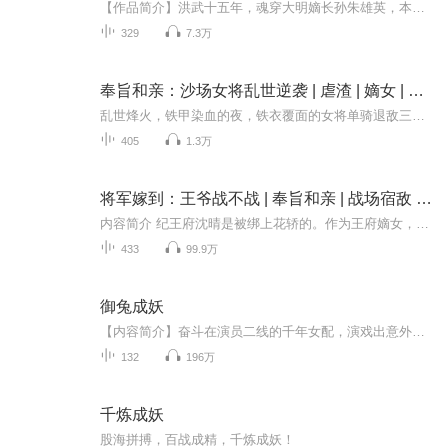
【作品简介】洪武十五年，魂穿大明嫡长孙朱雄英，本想一展雄才大略，随身系统却告诉他。人间帝王不过百载，修仙长生方为正途。彼时八岁的朱雄英挠了挠屁股。妈的，姑且信了。………………洪武二十五年，好大儿病危，朱重八闻讯火速赶往东宫。赶至之时，只...
329
7.3万
奉旨和亲：沙场女将乱世逆袭 | 虐渣 | 嫡女 | 精品
乱世烽火，铁甲染血的夜，铁衣覆面的女将单骑退敌三千里，暗箭却从背后刺入脊梁。金殿受封那日，本该执掌虎符的手被套上殷红嫁衣。 毒酒灼喉时，墨色蟒袍的权臣冷眼递过合卺杯：「夫人莫要贪杯。」世人皆道铁血修罗沦落敌营为妓，却见青楼红帐里，她剜尽北...
405
1.3万
将军嫁到：王爷战不战 | 奉旨和亲 | 战场宿敌 | 身份反差
内容简介 纪王府沈晴是被绑上花轿的。作为王府嫡女，大齐威名赫赫的巾帼将军，她竟然要被一封荒诞的旨意送到塞北去和亲，嫁给那个在战场上被她踩在脚下羞辱了不知多少次的北庭小王子，虽说她确实是想把这个小王子泡到手……沈晴已经预感到了人生的惊心动...
433
99.9万
御兔成妖
【内容简介】奋斗在演员二线的千年女配，演戏出意外，居然穿越了！穿越就穿越，但为什么！穿在了兔子精身上！本来绝望透顶，死于畜生，剧情又发生惊天逆转！那一袭白衣，青丝束起，眉目如画的公子，这样的仙人，为什么那一脸淡然的笑容，将我拎了回去，让...
132
196万
千炼成妖
股海拼搏，百战成精，千炼成妖！