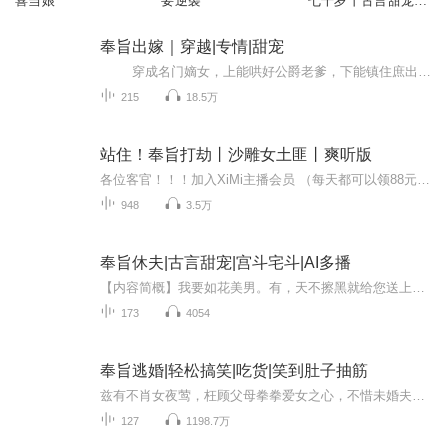
喜当娘
要逆袭
七千岁丨古言甜宠多
人有声剧丨VIP免费
奉旨出嫁｜穿越|专情|甜宠
穿成名门嫡女，上能哄好公爵老爹，下能镇住庶出姐妹。出能搞掂名门交际圈，入能斗垮自家姨娘。正是年华正好，风光无两。孰料皇帝一枚圣旨，就这么嫁了……配给一个粗野武夫，只知道打仗喂马，自请下堂路漫漫，将军每日淡定钓鱼饮茶。……休想...
215
18.5万
站住！奉旨打劫丨沙雕女土匪丨爽听版
各位客官！！！加入XiMi主播会员 （每天都可以领88元现金红包，每天只限前30名）简介:-觉醒来， 白宝宝一脸懵通的从法学女博士变成了 无恶不作的土匪头子白老大。床边是等她临幸的小信人， 端茶倒水的是抢来的花美男，寨子她有一大堆压寨夫君不说!大门外叫...
948
3.5万
奉旨休夫|古言甜宠|宫斗宅斗|AI多播
【内容简概】我要如花美男。有，天不擦黑就给您送上床来。我要富可敌国。有，金箔银箔，鹅蛋大的珍珠铺地板。哎呀，我嫌这山谷太闷了。那那，您随便选千百奴婢。不不不，或者搬迁一处村庄来再奉送万顷良田。我觉得这个姑娘和那个公子放一起好看，拈香嗅，...
173
4054
奉旨逃婚|轻松搞笑|吃货|笑到肚子抽筋
兹有不肖女夜莺，枉顾父母拳拳爱女之心，不惜未婚夫君矢志不渝之情，于寒风瑟瑟之日，夜黑风高之时，私自逃婚！不肖女夜莺看似举止端庄、温柔贤淑，实际上性格跳脱，最爱闯祸以及多管闲事……还有一大特点，便是爱好美食，对膳食之挑剔之精细之高标准严要...
127
1198.7万