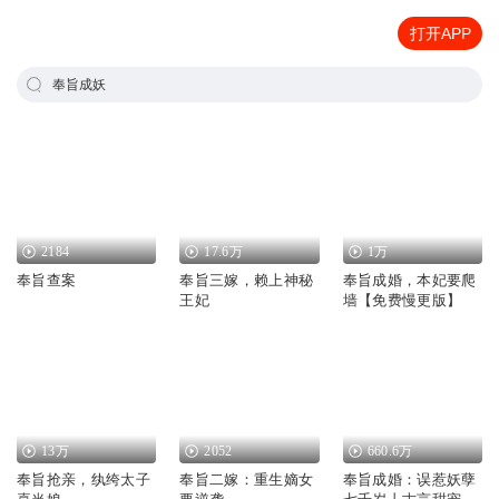
打开APP
奉旨成妖
2184
17.6万
1万
奉旨查案
奉旨三嫁，赖上神秘
奉旨成婚，本妃要爬
王妃
墙【免费慢更版】
13万
2052
660.6万
奉旨抢亲，纨绔太子
奉旨二嫁：重生嫡女
奉旨成婚：误惹妖孽