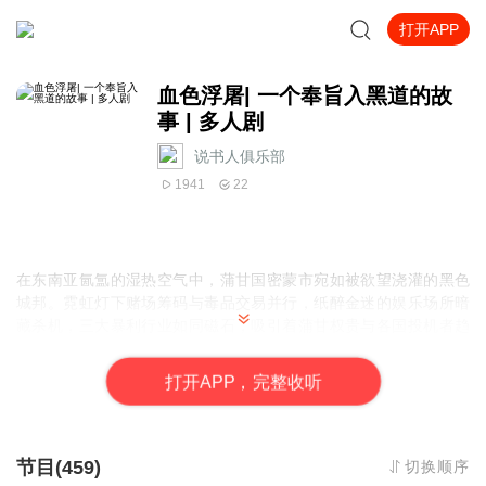
打开APP
血色浮屠| 一个奉旨入黑道的故
事 | 多人剧
说书人俱乐部
1941
22
在东南亚氤氲的湿热空气中，蒲甘国密蒙市宛如被欲望浇灌的黑色
城邦。霓虹灯下赌场筹码与毒品交易并行，纸醉金迷的娱乐场所暗
藏杀机，三大暴利行业如同磁石，吸引着蒲甘权贵与各国投机者趋
之若鹜。暗巷里流淌着见不得光的利益，街头巷尾时刻上演着弱肉
强食的法则 四名华人带着未知的过往踏入这片泥潭，他们既非救世
打
开
A
P
P，完整收听
主，也不是任人宰割的羔羊。在帮派火拼的枪林弹雨中，在利益集
团的尔虞我诈间，他们以血肉之躯为刃，在这片罪恶之都开辟生存
之道。江湖恩怨如潮水奔涌，兄弟情义在刀尖淬炼，利益争夺掀起
惊涛骇浪，一场属于他们的龙争虎斗，正以最硬核的姿态，撕开密
节目(459)
切换顺序
蒙市繁华表象下的残酷真相。