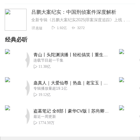
吕鹏大案纪实：中国刑侦案件深度解析
全新专辑《吕鹏大案纪实2025|罪案深度追踪》上线，点击右边链接订阅收听~吕鹏大案纪实2025|罪案深度追踪_全集免费在线阅读收听下载-喜马拉雅上线福利活动...
1.92亿
3272
悬疑
经典必听
青山丨头陀渊演播丨轻松搞笑丨重生穿越丨古代权谋丨VIP免费 | 多人有声剧
连载节目超一千集
11.38亿
蛊真人｜大爱仙尊｜热血｜老宝玉｜多人VIP免费有声剧
专辑播放量超19.1亿
19.12亿
盗墓笔记 全8部丨豪华CV版丨苏尚卿&边江 领衔 多人有声剧丨冠声文化丨南派三叔
最近一周更新
1774.59万