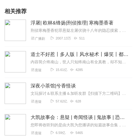
相关推荐
浮屠| 欧林&锋扬|刑侦推理| 寒梅墨香著
刑侦寒梅墨香犯罪悬疑左屠伏骁十八年的隐忍摸索，十八年的痛不欲生，经历了生离死别、遗弃和折磨，一切困苦都没能阻止左屠寻找真相和复仇的决心。可是当遇...
2007.13万
511
广播剧
道士不好惹丨多人版丨风水秘术丨爆笑丨都市丨悬疑丨骨头演播
内容简介终南山，世人只知终南山有全真教，却不知终南山下有一座破败的道观。世人只知茅山善捉鬼，天师精辟邪，杨公会风水，却不知古井观人最懂天道。那一天，古井观的人...
15.61亿
4285
悬疑
深夜小茶馆|兮香怪谈
文玩探讨＆联系主播＆加听友群【扫描下方二维码】获取深夜小茶馆一手资讯↓↓↓
57.62亿
628
悬疑
大凯故事会：悬疑 | 奇闻怪谈 | 鬼故事 | 恐怖故事
您即将收听到的是由大凯为您播讲的短篇故事合集，本专辑包涵悬疑、鬼故事、刑侦、探案、人性、奇闻、怪谈；内容丰富，欢迎订阅！私自转载必究！超精彩作品已全新发布！点击...
6.59亿
5465
悬疑