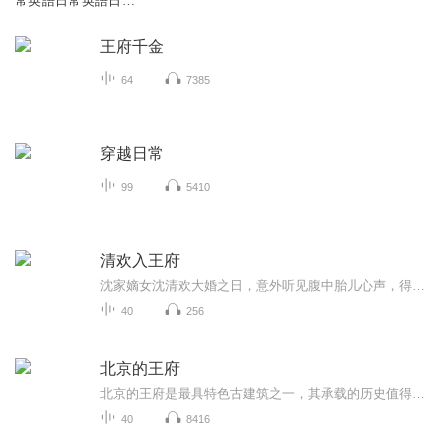
常英語日常英語日常
英語日常英語‘
王府千金
64
7385
穿越日常
99
5410
清欢入王府
沈家嫡女沈清欢大婚之日，意外听见腹中胎儿心声，得知未婚夫陆子墨欲谋夺沈家财产、置她于死地，而孩子的亲生父亲竟是权倾朝野的摄政王萧御寒。她当场悔婚，冒死认亲，凭借胎儿的提醒和对萧御寒的私密了解，戳穿陆子墨与庶妹沈婉的阴谋，通过滴血认亲证实...
40
256
北京的王府
北京的王府是最具特色古建筑之一，其承载的历史值得回味！
40
8416