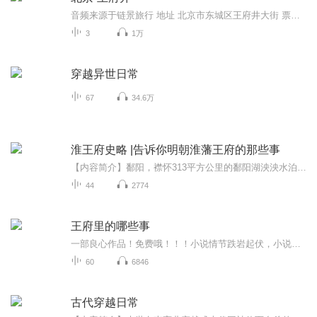
音频来源于链景旅行 地址 北京市东城区王府井大街 票价描述 免费 开放时间 全天候 乘车信息 地铁一号线 王府井站
3
1万
穿越异世日常
67
34.6万
淮王府史略 |告诉你明朝淮藩王府的那些事
【内容简介】鄱阳，襟怀313平方公里的鄱阳湖泱泱水泊和225条潺潺河流，南境有蒲鱼之饶，北域得林麓之利。其文化渊源之深沉，在于莲山汉墓群未解之谜、永福寺之梵音袅袅、瓦屑坝移民渊薮、淮府的苔深烟莽与饶河两岸弥漫的赣乐音腔，每一帧画卷都显得独一无...
44
2774
王府里的哪些事
一部良心作品！免费哦！！！小说情节跌岩起伏，小说角色活灵活现，紧扣事件脉搏，高品质音频！！绝对震撼您的心灵。欢迎您的关注和订阅。。如果喜欢请给作品点赞，点赞，点赞，点赞啊！更希望您将喜欢的节目分享给小伙伴一起来享受！！所有专辑免费，免费，免费！重要的事情说三遍！说三遍！说三遍！说三遍！请做个优雅的动作，，小手点击分享出去吧！小手点击分享出去吧！小手点击分享出去吧！小手点击分享出去吧！小手点击分享出去吧！
60
6846
古代穿越日常