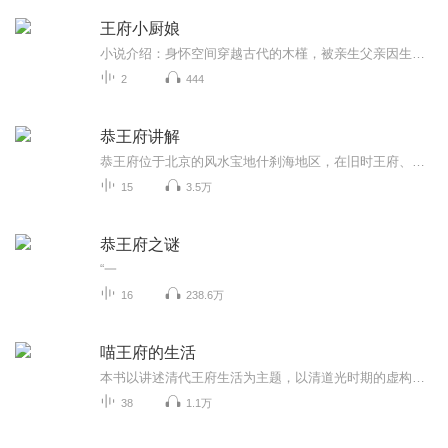
王府小厨娘
小说介绍：身怀空间穿越古代的木槿，被亲生父亲因生辰八字不合的理由寄养乡下九年，因被人威胁，木槿回到父亲身边，却遇到了各种危机！ 【收听须知】1、《王府小厨娘》2、由于音频节目更新的比较慢，如想快速阅读小说文字版的全部章节，请在微信中搜索公/...
2
444
恭王府讲解
恭王府位于北京的风水宝地什刹海地区，在旧时王府、贝勒府扎堆的前后海，以其富丽绝美而被称作“城中第一佳山水”，更因其堪比故宫的府邸建制而声名显赫。恭王府庄重肃穆，气宇轩昂，前半部是富丽堂皇的府邸，后半部为幽深秀丽的古典园林，总占地面积将近...
15
3.5万
恭王府之谜
“一
16
238.6万
喵王府的生活
本书以讲述清代王府生活为主题，以清道光时期的虚构王府“喵王府”作为对象来展展示王府生活。全书共有七章，从清代皇族与王府的基本知识讲起，包含王府建筑、府内人员、王府经济、王府生活、王府的四季与节庆、王府的婚丧与饮食出行、内容丰富，语言轻松...
38
1.1万