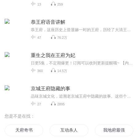
13
259
恭王府语音讲解
恭王府，这座历史上曾显赫一时的王府，历经了大清王朝乾隆、嘉庆、道光、咸丰、同治、光绪、宣统等七代皇帝的统治，如一面镜子，见证了清王朝由鼎盛到衰亡的历史进程，承载了极其丰富的历史文化信息。 “月牙河绕宅如龙蟠，西山远望如虎踞”，这是史书上对...
47
76.2万
重生之我在王府为妃
日更5集，不定期爆更！订阅可以收到更新提醒哦~ 【内容简介】 崔灵语一朝重生为权势朝野的国公府嫡女，更是与四王爷许下一生一世一双人的承诺。可是好景不长。成婚数十载，崔灵语始终无法孕有身孕。直到一天。四王爷带着一名怀孕的女子上门，两人之间...
360
14.5万
京城王府隐藏的事
品味京城文化，追溯老京城王府中隐藏的故事。这些个王府曾经的主人都有着怎样的人生经历？他们有着怎样的功勋？做为王爷都会经历哪些不为人知的苦乐？这些个王府现今京城中还有哪座是存留的？消失了的王府是在何时消失的呢？
27
2895
您是不是在找：
天府奇书
互动杀人
我地府最强男人