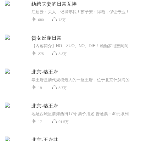
纨绔夫妻的日常互捧
江起云：夫人，记得夸我！苏予安：得嘞，保证专业！
680
73万
贵女反穿日常
【内容简介】NO、ZUO、NO、DIE！顾伽罗很想问问曾经‘借住’过她身体的穿越女，你丫到底ZUO了什么，为毛她一睁眼才发现，自己竟沦落到如此不堪的境地？！但最要紧的，却是洗白名声，从这个号称大齐贵族女子监狱的铁槛庵逃出去！【作者/主播】作者：萨琳娜...
275
3.3万
北京-恭王府
恭王府是清代规模最大的一座王府，位于北京什刹海的西南角。曾先后作为和珅、永璘的宅邸。1851年恭亲王奕訢成为宅子的主人，恭王府的名称也因此得来。它承载了极其丰富的历史文化信息，故有“一座恭王府，半部清代史”的说法。 作为清朝亲王的府邸，恭王府...
19
8.7万
北京-恭王府
地址西城区前海西街17号 票价描述 普通票：40元系列游：70元 开放时间 旺季7:30-16:30 淡季8:00-16:00 乘车信息 公交： 从北京站乘坐地铁2号线在崇文门下车步行至崇文门外乘坐111路在东官房下车步行至恭王府 自驾游： 1. 从正义路向北方向，前往东长安街35...
17
91.5万
北京-王府井