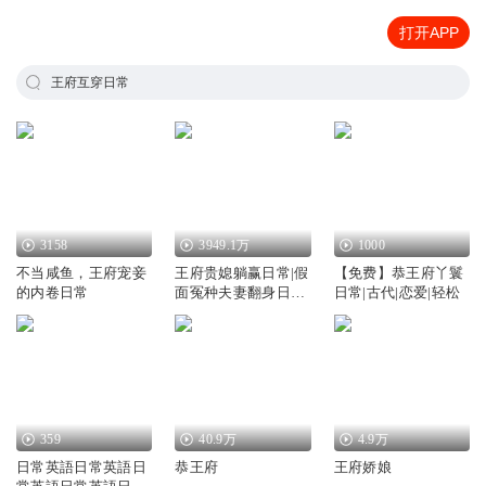
打开APP
王府互穿日常
3158
3949.1万
1000
不当咸鱼，王府宠妾
王府贵媳躺赢日常|假
【免费】恭王府丫鬟
的内卷日常
面冤种夫妻翻身日常|
日常|古代|恋爱|轻松
尘萱&追马
359
40.9万
4.9万
日常英語日常英語日
恭王府
王府娇娘