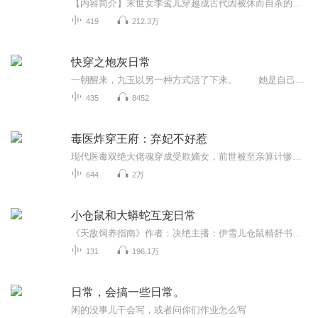
【内容简介】末世女李鸾儿穿越成古代因被休而自杀的农家女，上有痴傻懦弱的哥哥，下有暴燥好强的妹子，更有虎视眈眈的族人，最重要的是一贫如洗的家境，面对这一切，历经十几年末世练就的超强武力终于派上了用场，李鸾儿表示，不管在哪里，唯有拳头大才是...
419
212.3万
快穿之炮灰日常
一朝醒来，九玉以另一种方式活了下来。 她是自己世界的女主，却没有所谓的金手指，不死光环。 她的死去，导致她那个世界的崩溃。 命垂一线。 主神气急败坏得找到她，让她赔偿一个世界！ 她无语。她哪里有能力去创造一个世界啊！ ...
435
8452
毒医炸穿王府：弃妃不好惹
现代医毒双绝大佬魂穿成受欺嫡女，前世被至亲算计惨死，今生携一身本领强势归来。手撕继母庶妹，打脸凉薄生父，以医术毒术纵横天下。意外撞上腹黑王爷，强强联手，权谋宅斗一路开挂，逆袭成无人敢惹的嚣张王妃，爽感拉满！
644
2万
小仓鼠和大蟒蛇互宠日常
《天敌饲养指南》作者：决绝主播：伊雪儿仓鼠精舒书只要度过雷劫就能修炼成人了,结果雷劫把他劈到了……未来摸摸自己脑袋上的仓鼠耳朵,为了不被人当成妖怪,舒书决定在森林里挖个洞躲起来过日子,结果……好大的蛇啊啊啊啊啊!求别吃我!兽人帝国的皇太子因为身受重伤成了无法再变成人形的堕兽,独自生活在森林里,有一天,他看到森林里多了一个可爱的亚兽人,这个亚兽人还一看到他就两眼一翻往后一倒……吓死了？舒书:我有独特的假死技巧。排雷提示:1、兽人文,有二设,兽人攻仓鼠精受2、甜宠萌文,3、有生子情节
131
196.1万
日常，会搞一些日常。
闲的没事儿干会写，或者问你们作业怎么写