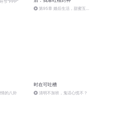
后：我靠吐槽封神
节“PPP”
第95章 婚后生活，甜蜜互怼
（二）
时在可吐槽
剧情的八卦
清明不加班，鬼话心慌不？