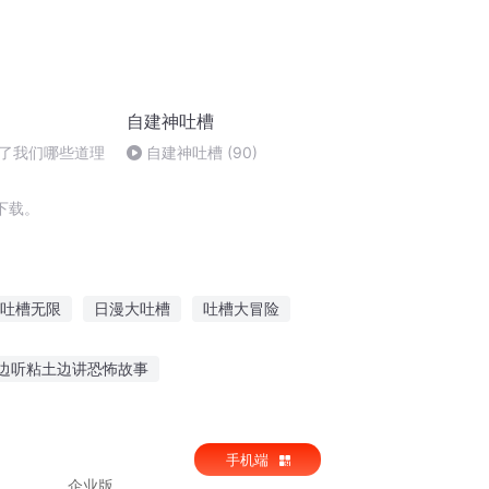
自建神吐槽
了我们哪些道理
自建神吐槽 (90)
下载。
吐槽无限
日漫大吐槽
吐槽大冒险
西电吐槽日记
吐槽我在穿越的路上
边听粘土边讲恐怖故事
事宝宝动得厉害
听父辈讲家庭故事
手机端
企业版