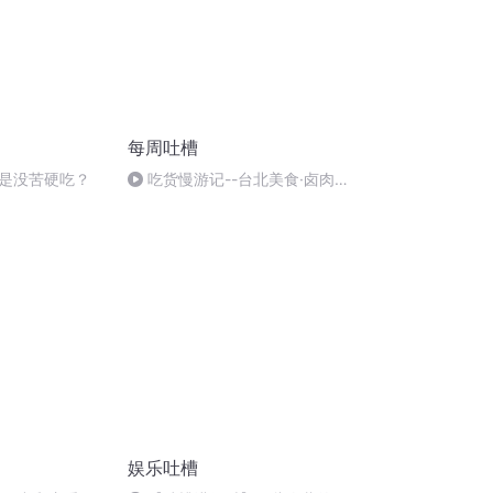
每周吐槽
是没苦硬吃？
吃货慢游记--台北美食·卤肉
饭·牛肉面·凤梨酥
娱乐吐槽