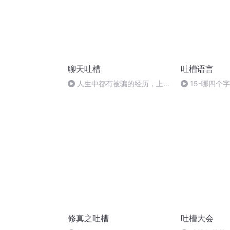
聊天吐槽
吐槽语言
人生中都有被骗的经历，上过
15-哪四个
无数当，当当不一样，骗子天天
琢磨我们
修真之吐槽
吐槽大会