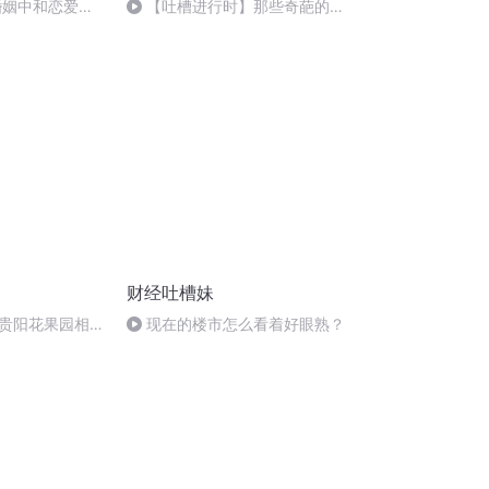
婚姻中和恋爱不
【吐槽进行时】那些奇葩的室
mp3
友-NJ 卿涩、抹茶、夕颜
财经吐槽妹
贵阳花果园相
现在的楼市怎么看着好眼熟？
遭骗婚，女方离家
抓获诈骗犯