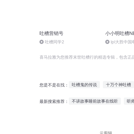
吐槽营销号
小小明吐槽N
吐槽同学2
lpl大胜中
小小明专访解
喜马拉雅为您推荐末世吐槽行的精选专辑，包含正
吐槽鬼的传说
十万个神吐槽
您是不是在找：
吐槽唐游记
火影之吐槽系统
不讲故事睡前故事在线听
听
最新搜索推荐：
一名吐槽役
吐槽能修行
听印度学生讲故事中学
听故
睡前故事《朋友》在线听
听
云剪辑