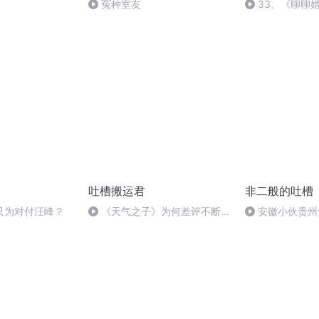
冤种室友
33、《聊聊
同的那些瞬间》.
吐槽搬运君
非二般的吐槽
只为对付汪峰？
《天气之子》为何差评不断？
安徽小伙贵州
三观不正？男主废材？
亲，彩礼33万
要求离婚，警方