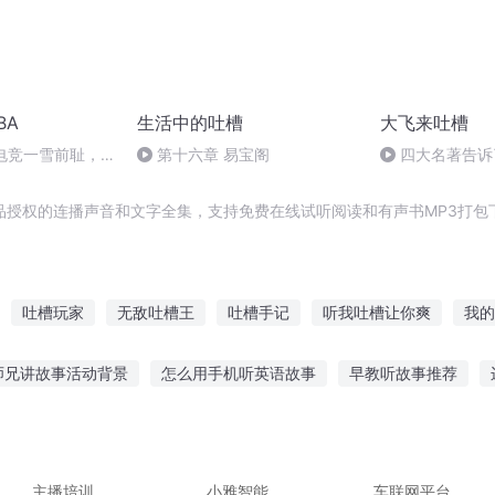
BA
生活中的吐槽
大飞来吐槽
国电竞一雪前耻，
第十六章 易宝阁
四大名著告诉
说娃娃
品授权的连播声音和文字全集，支持免费在线试听阅读和有声书MP3打包
吐槽玩家
无敌吐槽王
吐槽手记
听我吐槽让你爽
我的
吐槽王座
劫帝吐槽记
吐槽之神
异界吐槽记
吐槽大神
师兄讲故事活动背景
怎么用手机听英语故事
早教听故事推荐
事的萌娃图片
听老师讲学校的故事
2岁听故事入迷
听胎教故
业主讲房子的故事
植物大战僵尸的听故事
冬眠悲伤故事在线听
主播培训
小雅智能
车联网平台