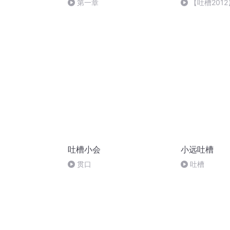
第一章
【吐槽2012】
吐槽小会
小远吐槽
贯口
吐槽