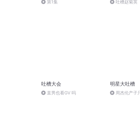
第1集
吐槽赵菊英
吐槽大会
明星大吐槽
直男也看GV 吗
周杰伦产子