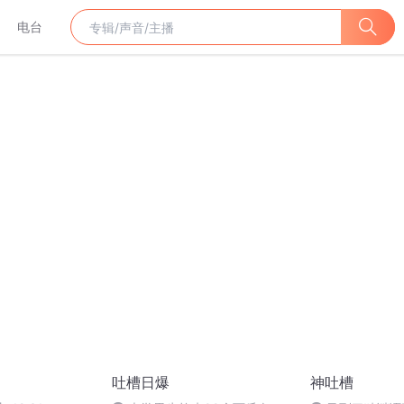
电台
吐槽日爆
神吐槽