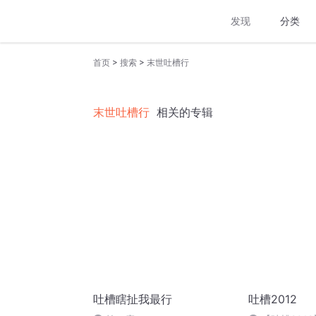
发现
分类
>
>
首页
搜索
末世吐槽行
末世吐槽行
相关的专辑
吐槽瞎扯我最行
吐槽2012