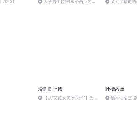
.12.31
大学男生拉来99个西瓜向女
又到了猜谜语环
友求复合......
玲圆圆吐槽
吐槽故事
【从“艾薇女优”到冠军】为追
黑神话悟空 
逐梦想的你加油