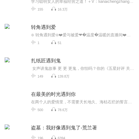
学习聪明女人的幸福经营之道！＋V：lianaichengzhang009，获取更多情感技巧，一对一帮你分析问题！导师：蓓姐·国家二级婚姻家庭咨询师；作家；资深媒体人。·咨询个案时长超1万小时，作为情感咨询师代表接受央视CCTV-2新闻、电台-北京交通、南方周末等多...
155
16.3万
转角遇到爱
❇️ 转角遇到爱❇️❤️爱与被爱❤�️温度�️温暖的直播间❤️�北京时间周一到周六晚上21:00PM开播哦�❇️10�️10日周一晚上有事会在22:00PM开播哦❇️一个温柔温暖、愿意传递爱❤️自带磁性声音的主播谷中百合_期待与你哒相遇哦❇️
1
51
扎纸匠遇到鬼
女声讲鬼故事 更 更 更鬼，你怕吗？你的《五星好评 关注+订阅》是对我最大的肯定和播讲的动力本书男主继承祖业，白天在铺子里扎纸做活人的生意，晚上经常接待来访的(鬼怪类)不速之客。学了祖传的阴阳秘法给人看阴阳，断吉凶，驱灾免祸，行善积德 本书所有权归作者所有，如有冒犯请私信告知删除
149
139.8万
在最美的时光遇到你
在两个人的爱情里，不需要天长地久、海枯石烂的誓言，只想与你同甘共苦，体会人生的酸甜苦辣！
500
78.6万
盗墓：我好像遇到鬼了-荒兰著
196
6394