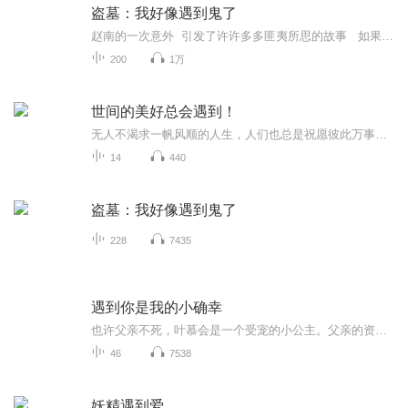
盗墓：我好像遇到鬼了
赵南的一次意外 引发了许许多多匪夷所思的故事 如果你好奇心比较重 那么就耐心的听吧 本剧一定能满足你的好奇心
200
1万
世间的美好总会遇到！
无人不渴求一帆风顺的人生，人们也总是祝愿彼此万事胜意。可世事总难遂人愿，骄傲如李白，也曾受过冷遇，聪慧如东坡，也曾屡屡被贬。无论是庸人还是天之骄子，总会经受大大小小的挫折，并不因个人的期盼而豁免。既然如此，不如坦然面对，把它视作人生的必...
14
440
盗墓：我好像遇到鬼了
228
7435
遇到你是我的小确幸
也许父亲不死，叶慕会是一个受宠的小公主。父亲的资产会让她丰衣足食，华景的别墅本来就是自己的，可是为了拿到房子，必须一周之内抢在叶绮奕前结婚。叶慕嫁给莫深的第一天，她以为他很穷，但她不介意养他。莫深哭笑不得，确清楚地确定：这辈子只有一个家...每晚22：00准时播出
46
7538
妖精遇到爱