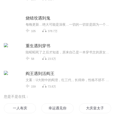
烧错坟遇到鬼
每晚更新…绝大可能是深夜…一切的一切皆是因为一个不小心烧错了坟，很不幸的是被鬼缠上后，不得不穿越进了……*****某鬼语录*****当某人把某鬼，装在垃圾袋里扔出去时，某鬼很鄙夷的暗爽“鬼是识路的，你扔不掉我的……”当某人谴责某鬼人性泯灭得太快时...
105
378.7万
重生遇到穿书
陆昭昭死了之后才知道，原来自己是一本穿书文的原女主。原文里自己是善良单纯天真美丽风中摇曳的小白花，除了作一点哪哪都好！然鹅在穿书文里，她是心机深沉恶毒愚蠢作天作地的女配。穿书文女主一路踩着她上位，仗着剧情先知彻底掠夺了她的人生。所以她重...
58
23.5万
阎王遇到活阎王
文案：U大附中的阎澄，红三代，长得帅，性格不骄不 躁，脾气偶尔略爆插班生纪悄，孤僻症，见光死，同学眼中的活死人，老师眼中的优等生。说的是外号"阎王"的高富帅看上了班里新来的白面书生，于是强取豪夺之。本以为那人最多是一个阴郁虚弱的白无常，却不知人家才是冷面冷心的活阎王。一句话文案：阎王遇上活阎王。 属性：对外霸气侧漏对受狗腿攻X对外阴郁刻薄对攻彪悍受
159
73.8万
您是不是在找：
一人有庆
幸运遇见你
大庆皇太子