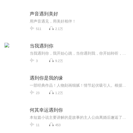
声音遇到美好
用声音遇见，用美好相伴！
511
2.1万
当我遇到你
当我遇到你，我开始心跳，当你遇到我，你开始聆听，我是思悦。出品：士兵小站音乐台/主编/美工/文案/剪辑：子恒/监制：浩然/外宣：向南/播音：思悦/听友互动群：277072910/电台招聘群：277072003/只有你想不到的，没有你听不到的，士兵小站，你我的心灵驿站。
3
9.2万
遇到你是我的缘
一部经典作品！人物刻画细腻！情节起伏吸引人。根据听众的喜好而精选，声音清晰，感染力强。感情色彩浓厚。。就是对我们的最大支持和厚爱。每天加班很辛苦，您就动动手指支持一下吧！一部经典作品！人物刻画细腻！情节起伏吸引人。根据听众的喜好而精选，声音清晰，感染力强。感情色彩浓厚。。就是对我们的最大支持和厚爱。每天加班很辛苦，您就动动手指支持一下吧！
23
1.2万
何其幸运遇到你
本短篇小说主要讲解的是故事的主人公由离婚后邂逅了一位男主人陌生的情感经历
11
453