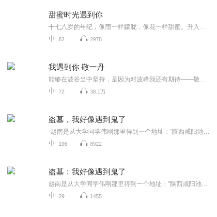
甜蜜时光遇到你
十七八岁的年纪，像雨一样朦胧，像花一样甜蜜。升入高中的同学们，对爱情产生了一丝懵懂，那时候的我们不知道爱是什么，！只觉得是一种说不上来的感觉，她的清澈眼眸，她的淡淡微笑，深深的烙印在我的心中，不知不觉牵动着我的心，遇到甜蜜的她，让空洞的...
82
2978
我遇到你 敬一丹
能够在波谷当中坚持，是因为对波峰我还有期待——敬一丹。请听央视著名主持人敬一丹的自传《我遇到你》，让我们一起遇到一个最真实的敬一丹。
72
38.1万
盗墓，我好像遇到鬼了
赵南是从大学同学伟刚那里得到一个地址：“陕西咸阳池县桥头镇东里村9号”。它看起来陌生又遥远，是赵南通过自己的关系网，能找到的最偏远的落脚地方，伟钢已经为赵南安排好了住处和接待的人，并且向赵南保证：那里地广人稀，绝对赵南一个人住，不会有人...
196
8922
盗墓：我好像遇到鬼了
赵南是从大学同学伟刚那里得到一个地址：“陕西咸阳池县桥头镇东里村9号”。它看起来陌生又遥远，是赵南通过自己的关系网，能找到的最偏远的落脚地方，伟钢已经为赵南安排好了住处和接待的人，并且向赵南保证：那里地广人稀，绝对赵南一个人住，不会有人打...
29
1455