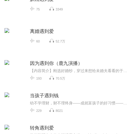
75
3349
离婚遇到爱
60
52.7万
因为遇到你（鹿九演播）
【内容简介】刚选好婚纱，穿过来想给未婚夫看看的于婉如， 被房间里好闺蜜林妙莎的一句话震的身体一颤，于婉如脚步骤停在了休息室门口。 她还有七天就要和邱天昊结婚，这算什么，被自己最好的闺蜜院内挖墙脚？ 心情大乱，于婉如酒吧买醉，谁知接下来的故事更让人大跌眼镜。 【作者简介】秋风暖色。代表作有《强悍老公安静点》《樊先生，请高抬贵手》等多部高人气作品。【主播简介】鹿九。...
193
70.5万
当孩子遇到钱
幼不学理财，财不理终身——成就富孩子的好习惯——父母的选择，决定孩子的命运——眼睛发现的财富，让孩子眼观六路——穷人和富人的差别——父母的“点金术”
229
8021
转角遇到爱