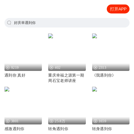
打开APP
好庆幸遇到你
9219
402
2313
遇到你 真好
重庆幸福之源第一期
《我遇到你》
周石宝老师讲座
3801
25.8万
1659
感激遇到你
转角遇到你
转身遇到你