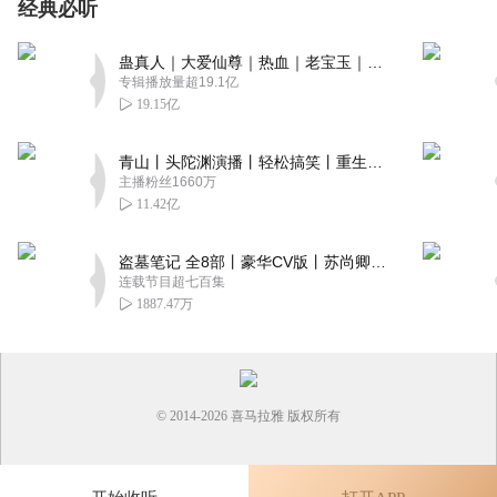
经典必听
蛊真人｜大爱仙尊｜热血｜老宝玉｜多人VIP免费有声剧
专辑播放量超19.1亿
19.15亿
青山丨头陀渊演播丨轻松搞笑丨重生穿越丨古代权谋丨VIP免费 | 多人有声剧
主播粉丝1660万
11.42亿
盗墓笔记 全8部丨豪华CV版丨苏尚卿&边江 领衔 多人有声剧丨冠声文化丨南派三叔
连载节目超七百集
1887.47万
© 2014-
2026
喜马拉雅 版权所有