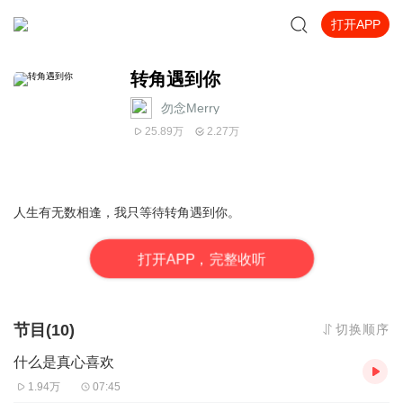
打开APP
转角遇到你
勿念Merry
25.89万
2.27万
人生有无数相逢，我只等待转角遇到你。
打
开
A
P
P，完整收听
节目(10)
切换顺序
什么是真心喜欢
1.94万
07:45