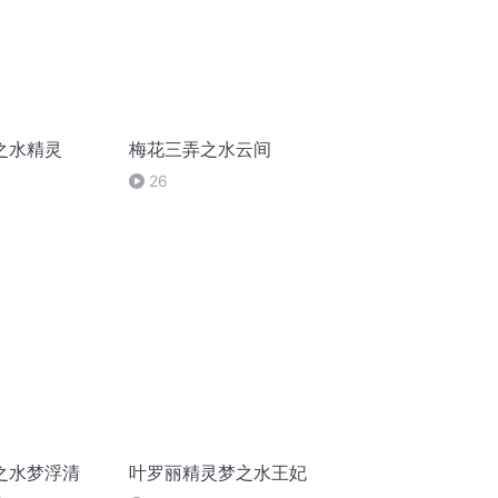
之水精灵
梅花三弄之水云间
26
之水梦浮清
叶罗丽精灵梦之水王妃