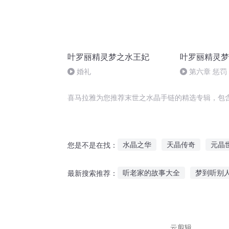
叶罗丽精灵梦之水王妃
叶罗丽精灵梦
婚礼
第六章 惩罚
喜马拉雅为您推荐末世之水晶手链的精选专辑，包
水晶之华
天晶传奇
元晶
您是不是在找：
异世界的圣晶灵师
魔晶传奇
听老家的故事大全
梦到听别
最新搜索推荐：
小动物听的故事睡前故事
听
故事黑暗宝宝在线听
早期儿
云剪辑