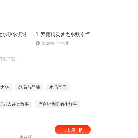
之水砂水流通
叶罗丽精灵梦之水默永恒
第28集 小水龙
打包下载。
空之链
战晶与晶能
水晶帝国
火影之天神链
晶天神语
魔晶文明
听老人讲鬼故事
适合销售听的小故事
恐怖副本故事在线听
大象故事在哪里可以听
手机端
企业版