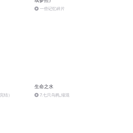
或参照）
一些记忆碎片
生命之水
（完结）
7.七只乌鸦_缩混