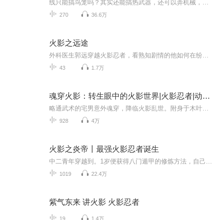
线只能搞鸟笼吗？其实还能搞热武器，还可以弄机械，开高达！配合仙术和武装色霸气，月球都给你锤烂！ 这其实只是个死废宅，在火影慢慢成长的故事。女主是井野，单女主。
270
36.6万
火影之远途
外科医生郭远穿越火影忍者，看熟知剧情的他如何在纷乱忍界找到自己的道路，最终屹立在忍界之巅
43
1.7万
魂穿火影：转生眼中的火影世界|火影忍者|动漫同人
略通武术的宅男意外魂穿，降临火影乱世。附身于木叶一个古老衰败家族的幻术下忍，前路茫茫，命运未卜。他无法预知能否改写木叶的未来，能否复兴濒临消亡的家族。唯一确定的是，他将以忍者之身立足此世，坚守本心忍道，开创独属于自己的传奇！
928
4万
火影之炎帝丨最强火影忍者诞生
中二青年穿越到。1岁便获得八门遁甲的修炼方法，自己摸索出永久打开八门的方法。将两种查克拉属性相互融合，创造出自己堪比血继限界的忍术。最终，开辟忍界的新段位！成为忍者,与鸣人、佐助、小樱、卡卡西一起,用世界上最强大的毅力和最艰辛的努力去做最密...
1019
22.4万
紫气东来 讲火影 火影忍者
19
1.4万