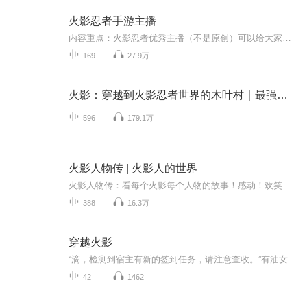
火影忍者手游主播
内容重点：火影忍者优秀主播（不是原创）可以给大家带来更多的欢笑，一起来看看有哪些你认识的主播吧。
169
27.9万
火影：穿越到火影忍者世界的木叶村｜最强火影诞生
596
179.1万
火影人物传 | 火影人的世界
火影人物传：看每个火影每个人物的故事！感动！欢笑！热血！
388
16.3万
穿越火影
“滴，检测到宿主有新的签到任务，请注意查收。”有油女至尊穿越到这个世界已经六年了，他生在油女一族，他的弟弟是油女至乃。算上他前世，他应该已经有40岁了，穿越到这个世界，体验了很多，他不仅是一名虫师，还是一名刀术忍者，幻术忍者，体术忍者，通...
42
1462