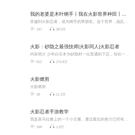
我的老婆是木叶纲手丨我在火影世界种田丨狗粮文
穿越到火影忍者，成为纲手的男朋友。这个世界，战乱连绵不休，神经病天才执着又奇葩。 为了纲手的火影大业，种花家自身的天赋觉醒，他手握屠龙之术决定开展一场轰轰烈烈的改……哦不对，种田。于是一场特殊的变化在忍界悄然发生。：宇智波止水、鼬、带土全...
247
38.5万
火影：砂隐之最强技师|火影同人|火影忍者
内容简介 少年白石本为砂隐村一位普通的下忍，却在一次意外中获得一件特殊的道具以及大量零碎记忆片段，在不断摸索推演的过程中，成功将异世界的初始技能高速移动，转化为属于自己的第一个忍术，从此少年白石就走上了一条砂隐村的最强技师之路。作者简介 ...
812
173.8万
火影燃剪
火影燃剪
38
11.3万
火影忍者手游教学
我是喜马拉雅上的一个小主播。通过最近的努力已经有了 100多个粉丝，然后呢我是主要出火影的视频和教学。然后我希望大家能支持我，谢谢大家。
168
1.9万