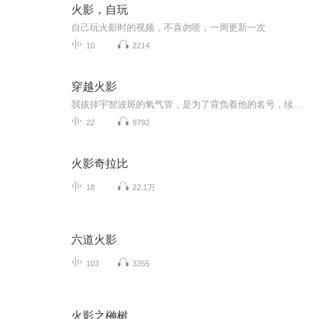
火影，自玩
自己玩火影时的视频，不喜勿喷，一周更新一次
10
2214
穿越火影
我拔掉宇智波斑的氧气管，是为了背负着他的名号，续写他在忍界的战栗，现在还缺两千两就能解封当年留下的十万大军。 只要你打钱给我，待我重登忍界巅峰之时，就封你做大名。 蒙多医生，恐惧稻草人，九尾阿狸，触手怪俄洛伊……
22
9792
火影奇拉比
18
22.1万
六道火影
103
3355
火影之榊树