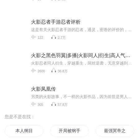
火影忍者手游忍者评析
这是有关火影忍者手游的忍者，通灵，密卷的评价的，内容有趣，望大家喜欢！平时偶尔也会发发直播回放及一些精彩操作，目前主播的紫狗还可以，喜欢的话多多支持！
122
2.7万
火影之黑色羽翼|多播|火影同人|衍生|高人气火影同人衍生小说
火影忍者同人衍生，穿越重生，屌丝逆袭，无意穿越到火影的世界，却没想到却和四代做了同门，这可怎么搞啊，什么，要我当四代火影，那怎么可能，我才不干这傻事呢。跟四代火影做同门，想当五代火影只要一句话而已，我偏不当，我就不当，我在火影世界混的风...
2600
36.8万
火影凤凰传
另类的火影故事，不一样的火影作品，因为前世是男人，所以拥有流氓本色和大蛇丸一样的理想，另外本书刚开始时不会走火影主线剧情，主角初期也不会太强，轻微的YY，武斗与搞笑成分居多，爱情成分偏少。作者：哲别文字来源网络...
305
57.8万
您是不是在找：
本人纲目
开局被纲手收养
最强冥帝之一纸大