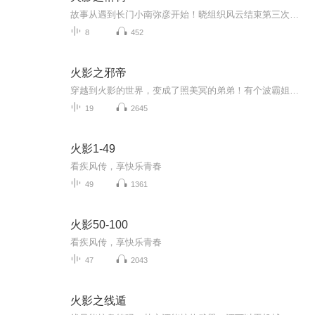
故事从遇到长门小南弥彦开始！晓组织风云结束第三次忍界大战结束四代火影前后结束雾隐内战与革新开启宇智波灭族事件开启作者会一一将漫画中很多语焉不详的大事件写出来，而且经得起推敲。希望大家多多收藏推荐，给作者一些写作上的鼓励，谢谢注：本文以火影漫画为基准，动画改编部分则有选择性的选用...
8
452
火影之邪帝
穿越到火影的世界，变成了照美冥的弟弟！有个波霸姐姐照着，主角修炼一路顺风，风骚却是从前去参加中忍考试开始！ 主角别的任务都是不接的，从来都是只接火之国的任务，因为这样就可以多多碰触木叶中的美女，好实行他的勾搭大计，帮助姐姐挖些墙角过来！
19
2645
火影1-49
看疾风传，享快乐青春
49
1361
火影50-100
看疾风传，享快乐青春
47
2043
火影之线遁