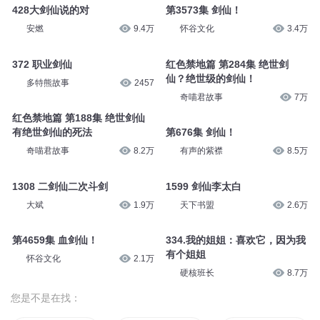
428大剑仙说的对
第3573集 剑仙！
安燃
9.4万
怀谷文化
3.4万
372 职业剑仙
红色禁地篇 第284集 绝世剑
仙？绝世级的剑仙！
多特熊故事
2457
奇喵君故事
7万
红色禁地篇 第188集 绝世剑仙
有绝世剑仙的死法
第676集 剑仙！
奇喵君故事
8.2万
有声的紫襟
8.5万
1308 二剑仙二次斗剑
1599 剑仙李太白
大斌
1.9万
天下书盟
2.6万
第4659集 血剑仙！
334.我的姐姐：喜欢它，因为我
有个姐姐
怀谷文化
2.1万
硬核班长
8.7万
您是不是在找：