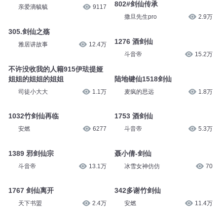
802#剑仙传承
亲爱滴毓毓
9117
撒旦先生pro
2.9万
305.剑仙之殇
1276 酒剑仙
雅居讲故事
12.4万
斗音帝
15.2万
不许没收我的人籍915伊珐提娅
姐姐的姐姐的姐姐
陆地键仙1518剑仙
司徒小大大
1.1万
麦疯的思远
1.8万
1032竹剑仙再临
1753 酒剑仙
安燃
6277
斗音帝
5.3万
1389 邪剑仙宗
聂小倩-剑仙
斗音帝
13.1万
冰雪女神仿仿
70
1767 剑仙离开
342多谢竹剑仙
天下书盟
2.4万
安燃
11.4万