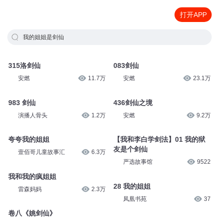
打开APP
我的姐姐是剑仙
315洛剑仙
083剑仙
安燃
11.7万
安燃
23.1万
983 剑仙
436剑仙之境
演播人骨头
1.2万
安燃
9.2万
夸夸我的姐姐
【我和李白学剑法】01 我的狱
友是个剑仙
壹佰哥儿童故事汇
6.3万
严选故事馆
9522
我和我的疯姐姐
28 我的姐姐
雷森妈妈
2.3万
凤凰书苑
37
卷八《姚剑仙》