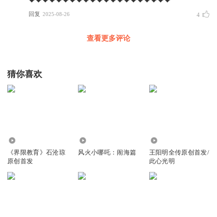
💝💝💝💝💝💝💝💝💝💝💝💝💝💝💝💝💝💝💝💝💝
回复
2025-08-26
4
查看更多评论
猜你喜欢
4.97万
120.40万
1052
《界限教育》石沧琼
风火小哪吒：闹海篇
王阳明全传原创首发/
原创首发
此心光明