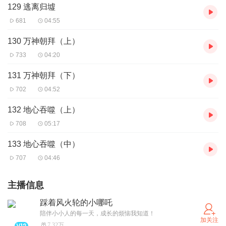
129 逃离归墟
681
04:55
130 万神朝拜（上）
733
04:20
131 万神朝拜（下）
702
04:52
132 地心吞噬（上）
708
05:17
133 地心吞噬（中）
707
04:46
主播信息
踩着风火轮的小哪吒
陪伴小小人的每一天，成长的烦恼我知道！
加关注
7.32万