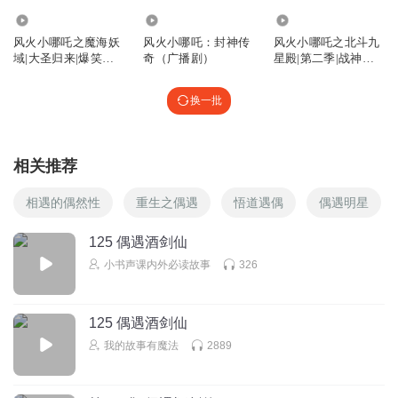
86.34万
90.30万
111.40万
风火小哪吒之魔海妖
风火小哪吒：封神传
风火小哪吒之北斗九
域|大圣归来|爆笑哪
奇（广播剧）
星殿|第二季|战神小
吒
哪吒|睡前
换一批
相关推荐
相遇的偶然性
重生之偶遇
悟道遇偶
偶遇明星
125 偶遇酒剑仙
小书声课内外必读故事
326
125 偶遇酒剑仙
我的故事有魔法
2889