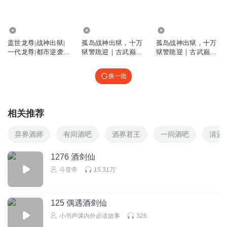
回复
2024-11-04
1
327.58万
9655
697.16万
不知已
盖世龙尊|战神出狱|
孤岛战神出狱，十万
孤岛战神出狱，十万
为啥没给顾程程她妈妈复活
一代龙尊|都市逆袭爽
狱警跪迎｜古武巅峰
狱警跪迎｜古武巅峰
文
｜暗潮汹涌
｜暗潮汹涌
回复
2025-02-18
0
换一批
听友51922908
回复 @
不知已
:
复活了，就是没有赵玲玲
相关推荐
听友487235421
烂片🫠
异界酒师
有间酒吧
酒界君王
一间酒吧
清酒
回复
2024-07-12
0
1276 酒剑仙
斗音帝
15.31万
听友487235421
烂🥲
回复
2024-07-12
0
125 偶遇酒剑仙
小书声课内外必读故事
326
鬼___泣