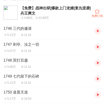
【免费】战神出狱|爆款上门龙婿|复仇逆袭|
兵王爽文
免费订阅
4.88亿
22.80万
1746 三代的邀请
5.11万
11:10
1747 剥夺、汝之一切
5.07万
11:14
1748 冥灯百盏
5.06万
11:11
1749 七代留下的石碑
5.11万
11:31
1750 道晨天道
5.17万
10:53