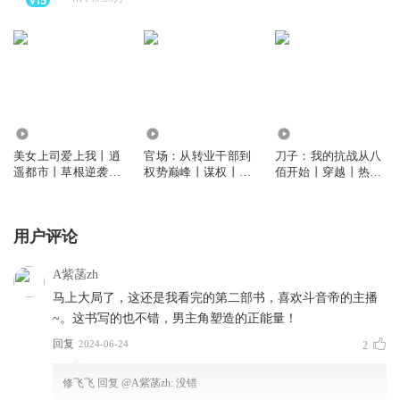
3.63万
59.13万
18.02万
美女上司爱上我丨逍
官场：从转业干部到
刀子：我的抗战从八
遥都市丨草根逆袭丨
权势巅峰丨谋权丨扮
佰开始丨穿越丨热血
女总裁丨爽文
猪吃虎丨爽文
军事丨特种兵
用户评论
A紫菡zh
马上大局了，这还是我看完的第二部书，喜欢斗音帝的主播
~。这书写的也不错，男主角塑造的正能量！
回复
2024-06-24
2
修飞飞
回复 @
A紫菡zh
:
没错