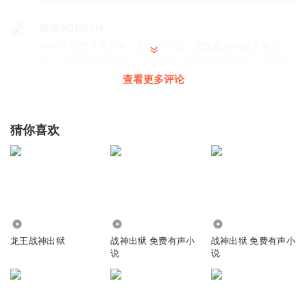
听友265156334
程程不是在月球那里，那个仙子那。把路星辰叫成了老公
吗？说你们长得太像了。神界那个谁还笑话他来着。作者无
语了
查看更多评论
回复
2025-11-03
2
猜你喜欢
修飞飞
跟他爸一样反骨 不喜欢老爹
回复
2024-10-30
2
听友237031249
顾程程还错把陆星成认成陆飞叫过老公，这里居然说没见过
232.82万
324.52万
313.58万
面貌。作者都写懵逼了吧
龙王战神出狱
战神出狱 免费有声小
战神出狱 免费有声小
说
说
回复
2024-05-13
2
听友513567574
爱丽丝呢？