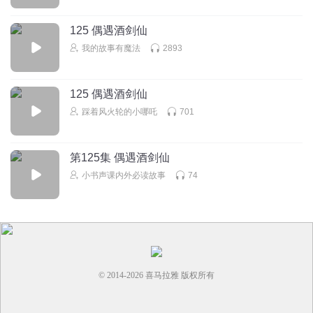
。
125 偶遇酒剑仙
回复
2024-07-05
0
我的故事有魔法
2893
听友207708516
一起侃大山
125 偶遇酒剑仙
回复
2024-04-27
0
踩着风火轮的小哪吒
701
第125集 偶遇酒剑仙
小书声课内外必读故事
74
© 2014-
2026
喜马拉雅 版权所有