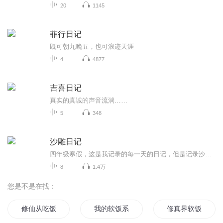
20
1145
菲行日记
既可朝九晚五，也可浪迹天涯
4
4877
吉喜日记
真实的真诚的声音流淌……
5
348
沙雕日记
四年级寒假，这是我记录的每一天的日记，但是记录沙雕的天
8
1.4万
您是不是在找：
修仙从吃饭开始
我的软饭系统
修真界软饭王