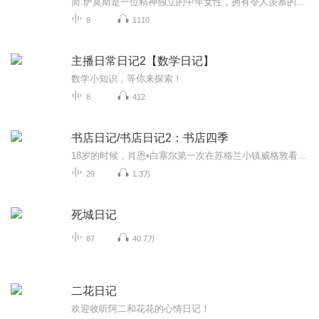
简.萨莫斯是一位精神独立的中年女性，拥有令人羡慕的时尚杂志工作以及上流社会的社交圈。简在失去母亲和丈夫后，对原本的情感和生活状态产生了质疑和思考。
8
1110
主播日常日记2【数学日记】
数学小知识，等你来探索！
8
412
书店日记/书店日记2：书店四季
18岁的时候，肖恩•白塞尔第一次在苏格兰小镇威格敦看到那家名叫“书店”（The Book Shop）的书店。他和朋友散步路过，看到堆满书籍的橱窗，对朋友说：“这家店到年底一定倒闭。”十三年后，2001年，肖恩买下了这家书店。起初，肖恩对于如何经营书店一无所...
29
1.3万
死城日记
87
40.7万
二花日记
欢迎收听阿二和花花的心情日记！