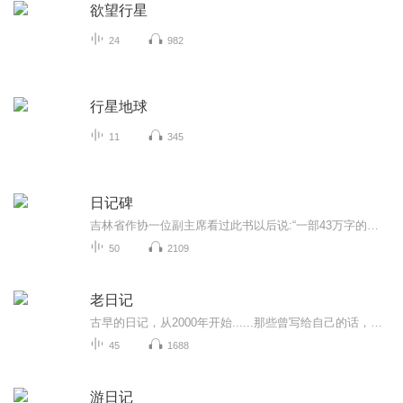
欲望行星
24
982
行星地球
11
345
日记碑
吉林省作协一位副主席看过此书以后说:“一部43万字的大书，我一口气把它读完。若把这部书拍成电视连续刷，全国人民会哭声一片！”这是一部写冤狱生活的书；写无辜“囚徒”为求得自由而不断抗争的书；是作者以亲身经历研血为墨写就的一部人间悲剧。唐天明一...
50
2109
老日记
古早的日记，从2000年开始......那些曾写给自己的话，还记得多少？生于80年代末，不知道自己的成长经历是否具有某些代表性。主播另一个播客《情绪便利店》点我跳转
45
1688
游日记