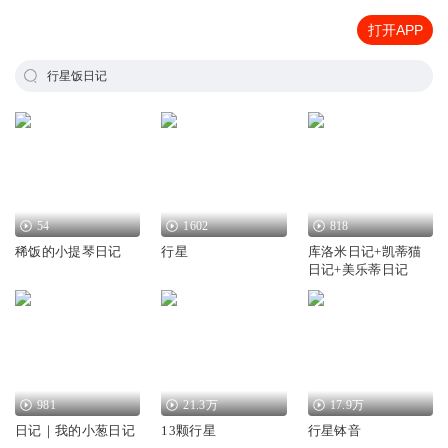
打开APP
行星饭日记
54
1602
818
稀饭的小提琴日记
行星
库洛米日记+凯蒂猫
日记+美乐蒂日记
981
21.3万
17.9万
日记｜我的小葱日记
13颗行星
行星钵音