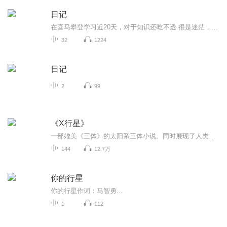
日记
在喜马攀登学习近20天，对于知识还吃不透 很是迷茫，不比以前画画，该用什么笔了就顺手拿起来作画，这配音不熟练，效果很差，拿不出手！以前用笔记记一些三三两两的往事，现在，我要学会用声音去记录！希望自己能一天天有进步！多多鞭策我吧！不然我会偷懒...
32
1224
日记
2
99
《X行星》
一部媲美《三体》的太阳系三体小说。同时展现了人类邂逅外星文明的第四种模式。惊心动魄而又波澜壮阔……
144
12.7万
你的行星
你的行星作词：马智勇...
1
112