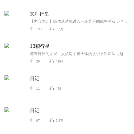
恶种行星
【内容简介】陈佑从梦境进入一场异星的战争游戏，他吸收极竞基因“饕餮”，能够吞噬万物；获得古老文明传承“工具箱”，可以营造私军。从禁锢中挣脱，因战火而新生，角斗争锋、复苏古舰，最终必驰骋于璀璨星河！【作者/主播简介】作者：年少不如归，网络小...
193
3.3万
13颗行星
随着科技的发展，人类对宇宙天体的认识不断加深，越来越多的行星以及绕其旋转的卫星被发现。我们的太阳系里有八颗经典的行星和五颗矮行星，共13颗行星。 在本书中，作者兼插图画家戴维 A 阿吉拉用栩栩如生的精彩插图让我们领略到神秘的太空景象，最新的天文资讯让你对我们的太阳系一览无遗！本书以深入浅出的文字、科学权威的数据、栩栩如生的精致图片对太阳系里的13颗行星一一加以介绍：行星距离太阳的远近如何，名称的由来，有哪些突出特点，有无卫星环绕，卫星有何特点等等。作者还介绍了科学家关于宇宙的最新发现和最新理论，如火星上有没有水，大约50亿年以后太阳系有可能如何终结，太阳系外的行星系统，人类寻找与地球相似的行星的进展等，是一本有趣、内容权威的少儿天文科普书。
26
4184
日记
11
489
日记
97
9.8万