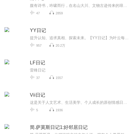
腹有诗书，吟啸而行，在名山大川、文物古迹传来的琅琅诵读声中，享受到“知识变现”的实惠，更感受到“读万卷书，行万里路”的畅快
47
2859
YY日记
提升认知、追求真相、探索未来。【YY日记】为叶云每天发表的日记内容，每天1小篇。最新认知都在最新篇章，随着认知不断被颠覆、人生也越来越美好，真正展现了一个穷得只剩追求的产品人的人生成长轨迹，希望对您有所启发。每天早上发表日记，每天晚上录音，上传更新。所有涉及的原创内容版权，全部均归叶云YY所有，即本人所有。想了解更多请查看：
957
20.2万
LF日记
雷锋日记
37
1557
Vii日记
这是关于人文艺术、生活美学、个人成长的原创情感日记。希望我的每日自我更新，能滋养心灵，伴你前行，收获理想的生活与爱情。主播介绍：画家，资深设计总监，艺术顾问我如何介绍我自己，都不及你参与我的生命之旅。致每一位不可思议小姐与不可能先生
5
1936
简.萨莫斯日记1:好邻居日记