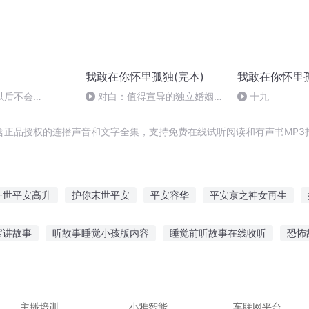
我敢在你怀里孤独(完本)
我敢在你怀里
以后不会
对白：值得宣导的独立婚姻模
十九
ou , but never
式/詹仁雄（3）
e|以前打擾了以後不會
含正品授权的连播声音和文字全集，支持免费在线试听阅读和有声书MP3
一世平安高升
护你末世平安
平安容华
平安京之神女再生
剑来陈平安
末世重生之平安就好
大侠平安
剑锁平安
宝讲故事
听故事睡觉小孩版内容
睡觉前听故事在线收听
恐怖
平安纪事
平安京恋爱物语
故事在线听
听大盖帽的故事
孩子老喜欢重复听故事
听西游记
故事叫什么
宝宝多大听英文故事好
主播培训
小雅智能
车联网平台