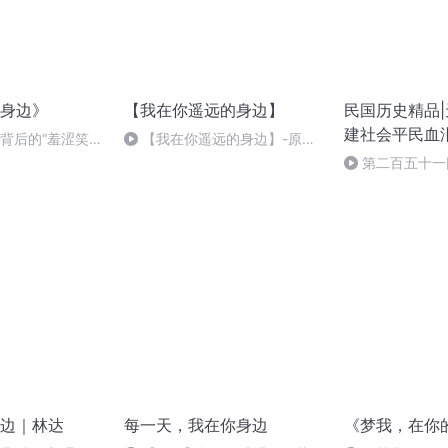
身边》
【我在你遥远的身边】
民国历史精品|
建社会平民血
品背后的“羞涩笑
【我在你遥远的身边】-原创
）
军恋诗歌两首-- NJ绮妹
第二百五十一
边｜林达
每一天，我在你身边
《梦我，在你