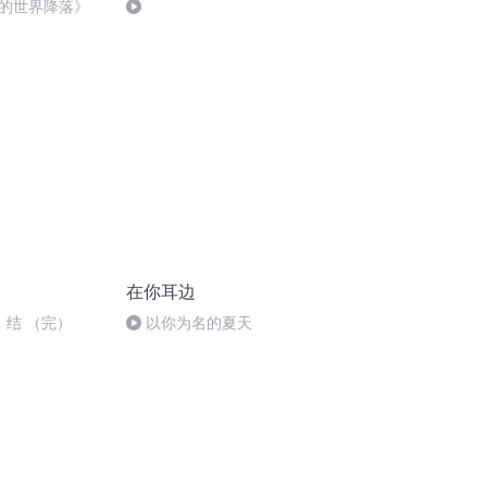
的世界降落》
在你耳边
 结 （完）
以你为名的夏天