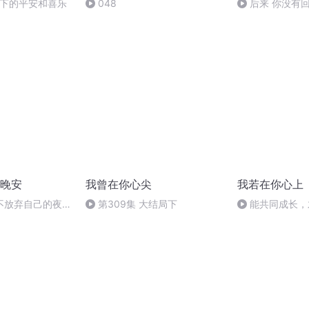
受当下的平安和喜乐
048
后来 你没有
消息
晚安
我曾在你心尖
我若在你心上
不放弃自己的夜晚
第309集 大结局下
能共同成长，
模样