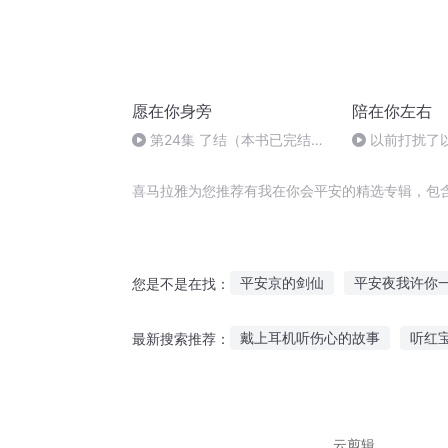
愿在你身旁
陪在你左右
第24集 了结（本书已完结，
以前打扰了
感谢大家的收听）
了|Disturbed y
later mor
喜马拉雅为您推荐有我在你会平安的精选专辑，包
了
平安京的剑仙
平安夜我许你
您是不是在找：
平平安安
平平无奇保安日记
戴上耳机听伤心的故事
听红
最新搜索推荐：
异世之安世清平
祟祟平安
听秋天的火苗故事
章鱼大哥
听霉霉的故事作文
听古人的
云剪辑