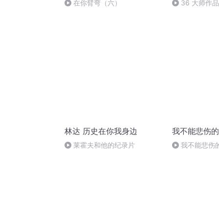
在你臂弯（六）
36 大师作
容”
林达 历史在你我身边
我不能悲伤的
莱霍夫和他的纪录片
我不能悲伤
章