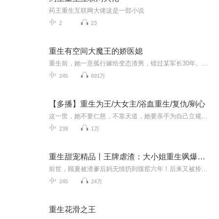
药王重生互联网大佬这是一部小说
2
23
重生有空间大魔王的娇医媳
重生前，她一意孤行嫁给变态渣男，错过某军长30年。重生后，她心心念念嫁给某军长……某军长这辈子对媳妇就三个字：宠宠宠...
245
691万
【多播】重生为王/大女主/浴血重生/复仇/剜心
这一世，她不要仁慈，不靠天道，她要亲手为自己立规矩——顺我者昌，逆我者亡！浴血归来，她即是天命！这一局，我不仅要赢，还要赢得漂亮，赢得痛快！所有欺我、负我、叛我者，准备成为我手中的待宰的羔羊吧。被夫君萧墨背叛、被挚友亲人联手害死的黎沬哲...
239
1万
重生甜宠精品丨王牌虐渣：大小姐重生飒爆全球
前世，顾夏被渣爹后妈无情扔到煤窑六年！后来又被拎着回家嫁给病危纨绔的二代渣男，日夜伺候换来的，是渣男与恶毒妹妹的联手加害，悲惨而死！重活一世，她力挽狂澜，虐渣男，踩绿茶，坑贱人......前夫花花：玩他！妹妹挖坑：先把她们埋了！还有谁暗中急着...
245
24万
重生花滑之王