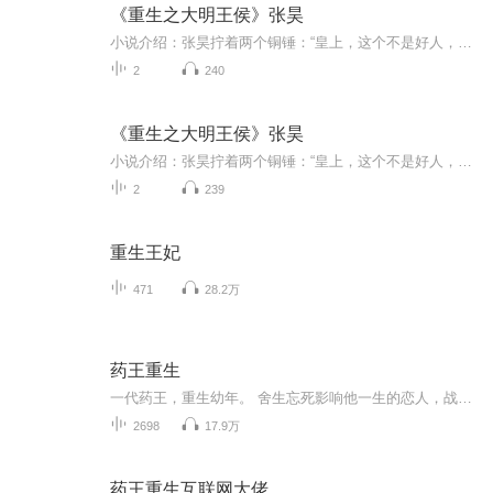
《重生之大明王侯》张昊
小说介绍：张昊拧着两个铜锤：“皇上，这个不是好人，你交给我，我锤死他！” 严嵩跪在地上，大声的喊道：“张蛮子，我是好人！” 【收听须知】1、《重生之大明王侯》张昊2、由于音频节目更新的比较慢，如想快速阅读小说文字版的全部章节，请在微信中搜索...
2
240
《重生之大明王侯》张昊
小说介绍：张昊拧着两个铜锤：“皇上，这个不是好人，你交给我，我锤死他！” 严嵩跪在地上，大声的喊道：“张蛮子，我是好人！”...【收听须知】1、《重生之大明王侯》张昊2、由于音频节目更新的比较慢，如想快速阅读小说文字版的全部章节，请在微信中搜...
2
239
重生王妃
471
28.2万
药王重生
一代药王，重生幼年。 舍生忘死影响他一生的恋人，战死沙场的好义气兄弟，世人皆惧魔道红颜，昔日故人不断出现在身侧。 他只有一个目标，这一生绝不留遗憾。 这一世斩天骄，灭仇敌……狂时饮尽江湖酒，困时红颜多缠身！ 最强的丹道，无双的药法，纵横天下...
2698
17.9万
药王重生互联网大佬