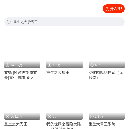
打开APP
重生之大抄袭王
142.3万
1.8万
803
文骚 |抄袭也能成文
重生之大猿王
动物园规则怪谈（无
豪|重生 都市|多人有
抄袭）
声剧
201.2万
65
2.1万
重生之大天王
我的世界之冒险大陆
重生大胃王系统