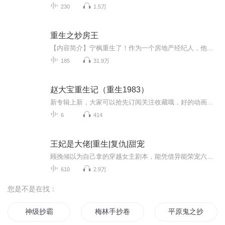
230
1.5万
重生之炒房王
【内容简介】宁枫重生了！作为一个房地产经纪人，他预知了未来的所有行情！就此，他踏上了成为房地产之王的崛起之路！文字版权方：阅文听书【作者/主播简介】作者：貔蚯主播：枭锐文化传媒【购买须知】1、本作品为付费有声书，前44集为免费试听，购买成功...
185
31.9万
赵大宝重生记（重生1983）
新专辑上新，大家可以抢先订阅关注收藏哦，好的动画值得被所有人看见。
6
414
王妃是大佬|重生|复仇|甜宠
顾挽倾以为自己拿的穿越女主剧本，能凭借异能荣宠六宫，名垂千史，结果到头来就只是一个炮灰女配。重生后，她打算纠正态度改正错误，拿好自己的复仇剧本努力做首富。可谁能解释一下，那个冷酷霸道的王爷怎么黏上来了?“王爷，听说您建议太子娶我为侧妃?”...
610
2.9万
您是不是在找：
神级抄霸
梅林手抄卷
平原鬼之抄