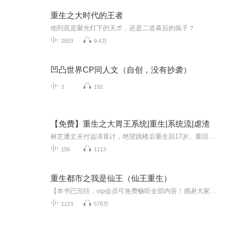
重生之大时代的王者
他到底是聚光灯下的天才，还是二道幕后的疯子？
2503
9.4万
凹凸世界CP同人文（自创，没有抄袭）
3
192
【免费】重生之大胃王系统|重生|系统流|虐渣
林芝遭丈夫付远泽算计，绝望跳楼后重生回17岁。重回父母尚在时，还获大胃王系统。她将改写命运，反击渣男，开启逆袭人生。
156
1113
重生都市之我是仙王（仙王重生）
【本书已完结，vip会员可免费畅听全部内容！感谢大家一直以来的支持与喜爱，我们下本书再见！】【作品简介】一千年前，纪无锋被拜金女友毒杀，母亲被逼迫跳楼自尽，妹妹被人拐卖，兄弟被人打残…神魂不灭的纪无锋游荡进了修真界，经历万千磨砺成就一代仙王...
1123
578万