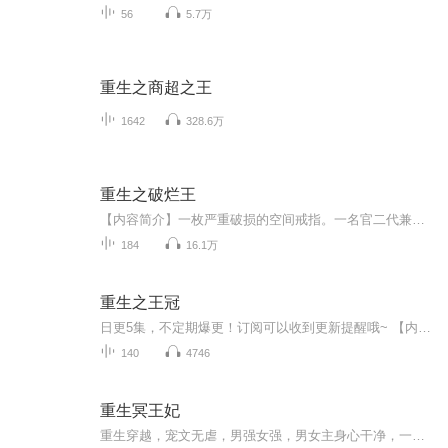
56
5.7万
重生之商超之王
1642
328.6万
重生之破烂王
【内容简介】一枚严重破损的空间戒指。一名官二代兼富二代。一名以收破烂为生的穷吊丝。两个人的灵魂融合在一起会怎么样？融合后的灵魂在加上一枚破损的空间戒指，又会发生什么样的故事？请看破烂王是如何逆袭的。金钱，美女是如何得到的。【作者/主播简介...
184
16.1万
重生之王冠
日更5集，不定期爆更！订阅可以收到更新提醒哦~ 【内容简介】 被资本碾碎的影帝，携未来记忆与神秘系统归来。这一世，他不做棋子，要做执棋人。陆离重生回到十八岁，艺考现场。一曲神级弹唱，只是他开始颠覆乐坛的号角；一部自编自导的爆款网剧，宣告了影...
140
4746
重生冥王妃
重生穿越，宠文无虐，男强女强，男女主身心干净，一对一。（手机录制，日常练习分享）