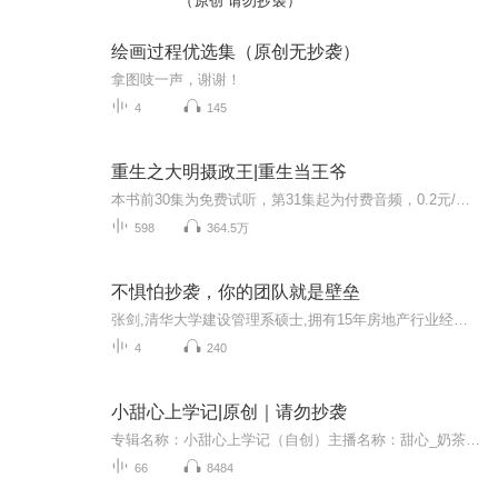
（原创 请勿抄袭）
绘画过程优选集（原创无抄袭）
拿图吱一声，谢谢！
4
145
重生之大明摄政王|重生当王爷
本书前30集为免费试听，第31集起为付费音频，0.2元/集；日更2集，不定时爆更，多多评论订阅可加更哦~https://www.ximalaya.com/zhubo/108939701/明末时节，满清雄起于关外，流贼起于关内，祸乱天下，崇祯，皇太极，多尔衮，李自成，张献忠……多少帝王将相...
598
364.5万
不惧怕抄袭，你的团队就是壁垒
张剑,清华大学建设管理系硕士,拥有15年房地产行业经验及丰富的业内资源，6年成功的创业经历，并全程参与我爱我家房屋管理业务的发展。曾任汇石投资创始首席合伙人、职富力地产、金地集团，并在伟业顾问担任集团副总经理、兼研究中心及房地产金融部总经理。同时担任清华大学房地产校友负责人、中国房协市场与专业委员会专家委员、北京市土地学会咨询专家
4
240
小甜心上学记|原创｜请勿抄袭
专辑名称：小甜心上学记（自创）主播名称：甜心_奶茶适合人群:6~12岁更新频率：不限定，只要有时间就多更新几集。主人公介绍：小甜心，一位拥有天生卷发的小女孩，不高不矮，有一双灵巧的双手 ，能做出各种各样、让人赞不绝口的美食，因为美食实在是太美味...
66
8484