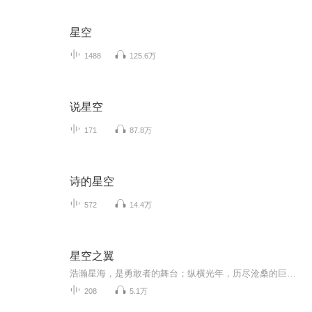
星空
1488
125.6万
说星空
171
87.8万
诗的星空
572
14.4万
星空之翼
浩瀚星海，是勇敢者的舞台；纵横光年，历尽沧桑的巨变。身世飘零的少年与纠缠不清的三方势力；连绵不绝的战火和自由与正义的憧憬。涉足星空的年少，不死午休的毁灭。人类与少年、帝国与联邦、星海与地球，究竟会碰撞出如何的波澜壮阔，请听长篇科幻小说《...
208
5.1万