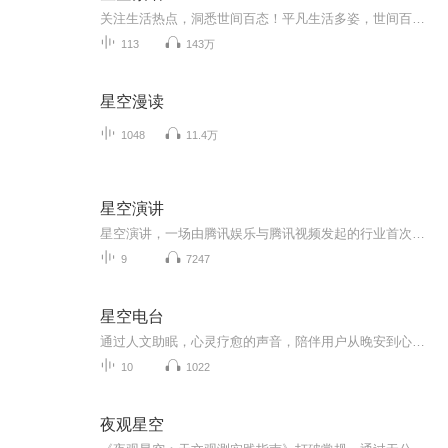
关注生活热点，洞悉世间百态！平凡生活多姿，世间百态纷纭，视野有了聚焦而清晰，生活有了关注而现热点，在喜马拉雅留下你的心灵之声，让我们共同探寻人间真善美……
113
143万
星空漫读
1048
11.4万
星空演讲
星空演讲，一场由腾讯娱乐与腾讯视频发起的行业首次明星演讲直播， 听名人精英演讲，人生少走些弯路！ 咨询加微信13674840347欢迎你的加入！ 投资在分享中完成；事业在分享中发展；财富在分享中积累；快乐在分享中体会 能力在分享中提升；梦想在分享中达成。 这就是分享经济！分享创业，成本更低，速度更快，人人可以参与，机会平等 新经济时代的来临 消费者成长为消费商 花本该花的钱 赚原本赚不到的利润 选对平台很重要 我们正在招募合伙人
9
7247
星空电台
通过人文助眠，心灵疗愈的声音，陪伴用户从晚安到心安的旅程。
10
1022
夜观星空