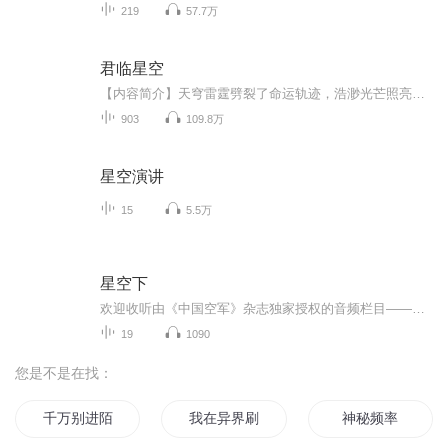
219
57.7万
君临星空
【内容简介】天穹雷霆劈裂了命运轨迹，浩渺光芒照亮了无垠星空。现代世界，妖魔滋生，鬼怪肆虐，武术与奇能绽放出了不可思议的光芒……这是一个凡人踏上命运星空之旅的故事。 【作者/主播简介】作者：风消逝，网络小说作家。主播：华风五【购买须知】1、本...
903
109.8万
星空演讲
15
5.5万
星空下
欢迎收听由《中国空军》杂志独家授权的音频栏目——《星空下》。在这里，我们将用声音再塑人民空军飞过的壮阔航迹，以沉浸式的叙事带您走进云端传奇。本栏目特别适合空军军事历史爱好者、青少年国防教育者及驾车通勤场景的听众朋友们收听。请点击订阅，让...
19
1090
您是不是在找：
千万别进陌生的YY频道
我在异界刷视频
神秘频率