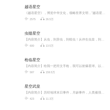
越语星空
《越语星空》，博览中华文化，领略世界文明，“越语星空”给你不一样的声音故事。
2575
26.5万
虫噬星空
【内容简介】从虫，到异虫，到暗虫！从伴生虫皇，到战斗母虫，到深渊孤后！从母虫，到第四纪更新世母皇，到冥古纪隐生代母皇！虫族就得有虫族的范！这里只有最原始的强弱法则！强者，生！弱者，死！【作者/主播】作者：南城有雪，网络小说作家。主播：靖溪...
600
13.5万
枪临星空
【内容简介】给我一把符文手枪，我可以射爆星球。以枪之道，君临星空！【作者/主播简介】作者：夜色迷人醉，网络小说作家。主播：浩善【购买须知】1、本作品为付费有声书，前131集为免费试听，购买成功后，即可收听，可下载重复收听。2、版权归原作者所有...
587
159.5万
星空武皇
【内容简介】历经地球末日事件，月缺事件，人类顽强生存着。从地球进入星空，只有强者才能生存。摧毁一个又一个文明，只为寻找人类生息之地……【作者/主播简介】作者：雨晴鱼，网络小说作家。主播：天鱼工作室【购买须知】1、本作品为付费有声书，前73集...
423
11.3万