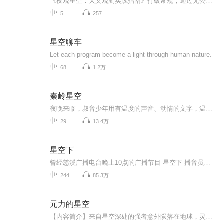
《夜观星空：天文观测实践指南》打破常规，通过无公式、无需计算的方法，提高读者观测到星体的成功率，为初学者设计的星图往往会添加天空中的网格、望远镜可见的天体以及星座和恒星的名字，但是其真实性和清晰性不够。使用了独特的全天双图，既有真实显示...
5
257
星空聊车
Let each program become a light through human nature.
68
1.2万
秦岭星空
夜晚来临，叔音少年用有温度的声音、动情的文字，温暖你！
29
13.4万
星空下
曾经慈溪广播电台晚上10点的广播节目 星空下 播音员：语萱 不是我原创，只是不想这些录音那么快就在网上消失 2018.5.19：最近有去找了找这个网站，结果连网站都打不开了，这些录音估计在网上都快销声匿迹了吧……
244
85.3万
元力的星空
【内容简介】来自星空深处的强者意外陨落在地球，灵气的复苏、生命的进化给人类带来的是灾难？还是机遇？浩瀚无垠的宇宙星空，在星光的彼岸又会有怎样的风景？来自远古的神话传说、宗教的神国佛陀，是否真的是完全凭空想象出来的？【作者/主播简介】作者：...