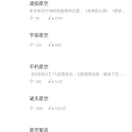
虚拟星空
本文有12个独特的故事和主题，《未来的人类》《摇篮之外》《赤色遗嘱》《槐树下的根》《泥沼》《新的围城》《虚拟星空》《茶泡饭》《复国之路》《蛛网之下》《平行回声》《赝品婚姻》。
85
2749
宇宙星空
119
58万
不朽星空
【内容简介】“六足黑赤虫，七阶精英虫兽，吸收了它，我应该就能冲到八阶了。”“巨爆雷龙兽，青铜级血统，体型有一颗小行星般庞大，若是吸收了它，我立马就能冲击黑洞级了！”“混元白列象，混沌灵兽中的极品，是个难缠的家伙，不过只要吸收了它，我的生...
326
3.4万
诸天星空
1494
143.3万
星空絮语