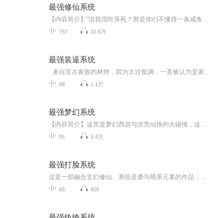
最强修仙系统
【内容简介】“说我混吃等死？那是你们不懂得一条咸鱼到底有多快乐吧！”大四毕业的陈长安刚刚开始他快乐的死宅生活，可谁想到一下子给整穿越咯！自己这也没男主人设呀？出去练级怕是走不出新手村吧！“叮，宿主已开启无敌领域！只要在领域内宿主天下无敌...
757
32.6万
最强装逼系统
来自亘古家族的林烨，因为太过低调，一直被认为是家族废物。但究其原因，却因为一个系统，那就是‘最强装逼系统’。 终于在家族大典上，‘最强装逼系统’被开启，从此林烨走上了一条装逼的道路。 林烨我想低调！ 系统装逼，你必须装逼！ 林烨我真的想低调！ 系统你不仅要装逼，还要装大逼，当着全世界人的面装逼！但请你记得，装逼要从小事做起，逐步养成遇事装逼的习惯，这样才能成为一代装逼王！ 【在富二代面前，你不装逼？ 在官二代面前，你不装逼？ 在美女面前，你不装逼？ 在明星面前，你不装逼？】 林烨放我出去，我要装逼
48
1.1万
最强梦幻系统
【内容简介】这里是梦幻西游与洪荒仙侠的大碰撞，这里有大妖孙悟空和上仙紫霞仙子的凄美爱情，还有灵台方寸山，斜月三星洞-菩提老祖广招门徒？！别人练功我打怪，别人打怪我嗑药，看李长空在梦幻西游系统的帮助下，修为一路飙升，爆打满天神佛！【作者/主...
95
5.4万
最强打脸系统
这是一部融合玄幻修仙、系统逆袭与萌系元素的作品，以废柴少女苏小萌的成长为主线，讲述了她意外绑定 “打脸系统” 后，在仙萌界一路破除阴谋、逆袭崛起，并揭开前世今生秘密的故事。喜剧与热血交织！伏笔与反转密集！情节跌宕起伏，带你走进玄幻的打脸世界！
68
605
最强纨绔系统