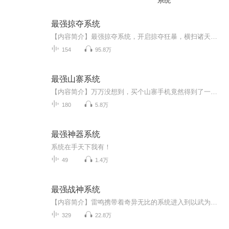
系统
最强掠夺系统
【内容简介】最强掠夺系统，开启掠夺狂暴，横扫诸天万界，掠夺无尽气运！灵丹妙药，神兵利器，武技功法，无上灵根，逆天血脉，绝世修为，统统掠夺！【作者/主播简介】作者：英雄技能，网络小说作家。主播：本音物语。【购买须知】1、本作品为付费有声书，...
154
95.8万
最强山寨系统
【内容简介】万万没想到，买个山寨手机竟然得到了一个强大的山寨系统！金钱、美女、强大技能，只有陈博想不到，没有系统做不到！【作者/主播】作者：深沉的麻罗，网络小说作家。主播：暖YOUNG文化【购买须知】1、本作品为付费有声书，前28集为免费试听，购...
180
5.8万
最强神器系统
系统在手天下我有！
49
1.4万
最强战神系统
【内容简介】雷鸣携带着奇异无比的系统进入到以武为尊的异界，该何去何从？利用神秘的系统将自己打造成世间最强身体，踏着皑皑白骨踏上武道山顶，那属于王者的神座。怀揽娇人，笑看天下。【作者/主播简介】作者：夜听雨，网络小说作家。主播：声刻时光工作...
329
22.8万