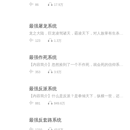
86
17.9万
最强屠龙系统
龙之大陆，巨龙凌驾诸天，霸凌天下，对人族掌有生杀大权。地球上一个曾经叱咤风云的人物，被手下出卖，魂穿龙之大陆，秦唐帝国，冠军侯第十三子宁奇身上，并且激活了最强屠龙系统，从此改变命运。肩扛屠龙刀，手持诸神剑，诛敌屠龙，碾压三界。世家子弟，宗门天才，龙族强者，统统一招！妈的，还有谁...
123
1.3万
最强作死系统
【内容简介】忽然捡到了一个不作死，就会死的信仰系统，于是李亚飞的刺激人生，从上课当众表白美女班主任，轰动全校开始..... ---------- 各种惹事装逼刺激而又惊险，不好看来打我！【作者/主播】作者：疯言易语主播：清一色有声工作室【购买须知】1、本作...
353
3.9万
最强反派系统
【内容简介】什么是反派？是拳倾天下，纵横一世，还是万人皆敌，搅动风云？重生一世，大反派系统加身，苏信可以获得前世武侠世界当中所有的反派人物功法和武技。前世惨遭横死，这一世自己要做，就要做那最狠、最强的大反派！人皆言我恶，那我便凶残到底！...
881
849.6万
最强反套路系统
1210
43.5万