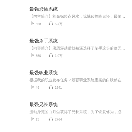
最强恐怖系统
【内容简介】算命探险点风水，惊悚侦探降鬼怪，最传统中国文化，最神秘灵异传奇！ 【作者/主播】作者：弹指一笑间，网络小说作家。主播：请修改昵称_12【购买须知】1、本作品为付费有声书，前73集为免费试听，购买成功后，即可收听，可下载重复收听。2、...
368
5.4万
最强杀手系统
【内容简介】唐恩穿越后就被逼选择了杀手这份前途无亮的工作，“你有当杀手的天赋。”唐恩：“呃，我还有这天赋？”“是的，你长相够普通，这点很符合。”“……”唐恩，“可是我连鸡鸭都没杀过。”“没关系，杀手不需要杀鸡鸭，杀人就可以。” “……”...
350
1.9万
最强职业系统
根据我的职业发布任务？最强职业系统废柴的白秋然在灵能大陆，却无异能，只能靠打工勉强活着，在照相馆的相机却让这一切发生了改变！
49
1841
最强兄长系统
渡劫身死的白月尘获得了兄长系统，为了恢复修为，必须在各个平行世界作为主角的哥哥，帮助主角完成未能完成的遗憾。而崇尚简单粗暴的白月尘采用最直接的办法。狐妖小红娘世界你想要人妖两族有朝一日能够和平共处？没问题，我让你来做他们唯一的王，谁不听...
13
2764