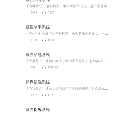
【内容简介】“盗贼玩家，顶尖大神”许流苏，意外穿越异界，重生大装逼时代！可惜，他却穿越到了一个纨绔少爷的身上。“叮，宿主表慌，您只负责装逼，其他的，交给系统！”咦，桥段不俗，本少喜欢！从此，许流苏一路高歌，势如破竹。装最爽的逼，打最狂的...
1084
7.2万
最强杀手系统
不管一个社会发展到何种程度，总会有杀手和妓女。不用把前者想的过于神秘，也不用把后者想的如何卑贱，那不过是份工作。 唐恩穿越后就被逼选择了杀手这份前途无亮的工作， “你有当杀手的天赋。” 唐恩：“呃，我还有这天赋？” “是的，你长相够普通，这点很符合。” “……”唐恩，“可是我连鸡鸭都没杀过。” “没关系，杀手不需要杀鸡鸭，杀人就可以。” “……”
1139
34.2万
最强穿越系统
倚天屠龙中，他神功大成，剑指千军万马！ 射雕英雄中，他结束乱世，铸就无上传说！ 天龙八部中，他大战群雄，夺得天下第一！ 神话、风云、斗破、遮天......每一个世界都留下了他的足迹，每一个世界都有着他的传说！ 穿越诸天，纵横万界，只寻一敌，只求一真！ 糖糖直播间：FM：1382772 糖糖直播家族群：企鹅：65017147
852
3350.8万
异界最强系统
【内容简介】什么，你问我学习灵技的速度为什么那么快？呃，你说的是技能吧，这当然是一点就会的，难道你不是？什么，你问我修炼难道没有瓶颈？呃，你说的应该是转职任务吧？ 【作者/主播】作者：雷杀 代表作《网游之神话重临》主播：白小宝baby【购买须...
1257
4.5万
最强捉鬼系统