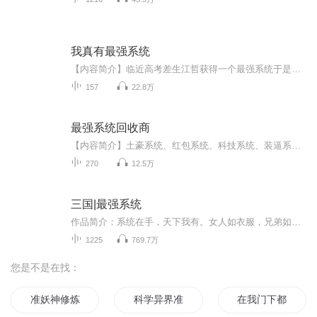
我真有最强系统
【内容简介】临近高考差生江哲获得一个最强系统于是，身怀系统的江哲牛逼大发了！ 江哲：“我只想小小的装X，你别拦我，拦我，我砍死你”【作者/主播简介】作者：石衿，网络小说作家。主播：寐声寐影工作室【购买须知】1、本作品为付费有声书，前47集为免...
157
22.8万
最强系统回收商
【内容简介】土豪系统、红包系统、科技系统、装逼系统、运气系统、直播系统、穿越系统……主神系统。他强任他强，老子系统回收商！【作者/主播简介】作者：风云渡，网络小说作家。主播：红烧鲶鱼【购买须知】1、本作品为付费有声书，前54集为免费试听，购...
270
12.5万
三国|最强系统
作品简介：系统在手，天下我有。女人如衣服，兄弟如手足，谁动我衣服，我剁他手足。大小乔是我的，孙策跟周瑜你别抢；皇后娘娘，做出事情是要打屁屁的哦，来，让我打几下；吕布，貂蝉是我的，你别看；蔡琰、糜夫人、甄宓，让为夫帮你们按摩按摩，这样才能更大！原著作者：闽南小书侠
1225
769.7万
您是不是在找：
准妖神修炼时光
科学异界准则
在我门下都不准修