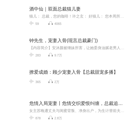
酒中仙｜双面总裁猫儿妻
猫儿： 总裁，您的咖啡！许之玄： 好猫儿： 您本周所有的行程规划都已发送至您的邮箱。今天上午10点公司传媒部的会议需要您的出席，下午两点召开全体部门主管会议确定下周竞标方案......许之玄： 好的我知道了，我稍后会看，你先把下午的资料再核实一遍。...
59
4065
钟先生，宠妻入骨(现言总裁豪门)
【内容简介】安沐颜被继妹所害，让她委身油腻老男人。老男人没来，安沐颜却抓到了钟先生…… 世人看钟靖辰，那是顶级豪门私生子，高冷俊逸，豪门贵女前仆后继，可他唯独钟情一个安沐颜。【作者简介】作者：清酒微漾，网站专栏作者，笔下人物饱满，情节一波...
283
9.7万
撩爱成婚：顾少宠妻入骨【总裁甜宠多播】
365
2万
危情入局宠妻丨危情交织爱恨纠缠，总裁追妻入骨
女主苏晚遭丈夫与闺蜜背叛、净身出户，为生计替前夫谈合同，意外撞上 H 市豪门继承人顾寒城。他冷酷强势、手握重权，却对她步步紧逼、强势圈宠。从商场博弈、契约婚姻到真心沦陷，她手撕渣男恶女、逆袭翻盘，他极致宠溺、保驾护航。双强互撩、商战爽燃、追...
878
2.8万