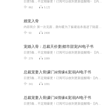
日更5集，不定期爆更！订阅可以收到更新提醒哦~ 【内容简介】 叶家二小姐叶南卿，平凡面容下藏着不为人知的心事。被迫嫁入霍家，只为姐姐的婚事，命运的齿轮悄然转动。新婚宴上，神秘男子霍成楠弟的出现，不仅搅乱了平静，更在众人眼前大胆示爱。叶靖雪的...
862
5.1万
婚宠入骨
内容简介 第一次见面，唐向暖为了躲避追杀逃进了陆霆琛的车，他一时好心救了她一命。原本以为只是一次意外的交集，可谁曾想命运一次又一次的跟她开玩笑，走投无路的唐向暖只好死皮赖脸的赖上了这个男人。“陆老板，我家被烧了，我现在没地方去了！”唐向...
50
2408
宠婚入骨：总裁天价妻|都市甜宠|AI电子书
日更5集，不定期爆更！订阅可以收到更新提醒哦~ 【内容简介】 楔子太平洋的彼岸，倒影成天蓝色的海水扑打细碎的沙子，恬静的冲刷声划过湛蓝的天空，种满棕榈树的海边，有一间豪华别墅。“殿儿，我和你爸商量好了，公司将在下个月进攻依伬市场，就暂时搬...
279
1089
总裁宠妻入骨|豪门&情缘&宠溺|AI电子书
日更5集，不定期爆更！订阅可以收到更新提醒哦~【内容简介】：她不过是逃个婚，就在路边捡了一个便宜男神老公。 不但基因好，有钱，还体贴关心人。 只是，关心人的方式有点特殊。 没事就和她谈事情，一来二去，她就成了两个崽子的娘亲。 情况有点不太对，...
341
1091
总裁宠妻入骨|豪门&情缘&宠溺|AI电子书
日更5集，不定期爆更！订阅可以收到更新提醒哦~【内容简介】：她不过是逃个婚，就在路边捡了一个便宜男神老公。 不但基因好，有钱，还体贴关心人。 只是，关心人的方式有点特殊。 没事就和她谈事情，一来二去，她就成了两个崽子的娘亲。 情况有点不太对，...