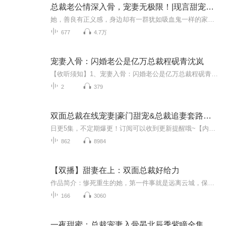
总裁老公情深入骨，宠妻无极限！|现言甜宠总裁文
她，善良有正义感，身边却有一群犹如吸血鬼一样的家人，日子过得艰难，但即使是这样也没有磨灭善良的本性。他，出身名门，为人清隽高贵，对人谦和有礼。明面上他是高高在上的董事长，背后还有另一层身份，权势极大。这样两个身份差别巨大的人，是怎样彼此...
677
4.7万
宠妻入骨：闪婚老公是亿万总裁程砚青沈岚
【收听须知】1、宠妻入骨：闪婚老公是亿万总裁程砚青沈岚2、由于音频节目更新的比较慢，如想快速阅读小说文字版的全部章节，请在微信中搜索公/众/号【毛毛虫文学】，关注后，并在公/众/号中回复：【614】，便可快速阅读小说文字版全集。（注意：需要在公/...
2
379
双面总裁在线宠妻|豪门甜宠&总裁追妻套路多| AI电子书
日更5集，不定期爆更！订阅可以收到更新提醒哦~【内容简介】：她出身富家，却受尽欺负，被人认为是私生女的大小姐；他是出身豪门，却被外界传言身体有恙，不能人道的大少爷。阴差阳错之下，“丑陋”的她嫁给了“患病”的他。那个帅气的男人不可能是霍成楠...
862
8984
【双播】甜妻在上：双面总裁好给力
作品简介：惨死重生的她，第一件事就是远离云城，保护好肚子里的孩子，可是孩子他爸却步步紧逼，不仅将她锁在身边，日日撩她抱她欺压她更是常事。说好的偏执大魔王，刁钻苛刻难伺候呢？为了逃离他，她如愿进入演艺圈追梦，终有所绩。某日记者寻访当红影后...
166
3060
一夜甜蜜：总裁宠妻入骨晏北辰季紫瞳全集