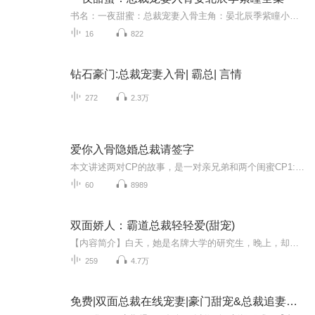
书名：一夜甜蜜：总裁宠妻入骨主角：晏北辰季紫瞳小说简介：隐婚三年，他递给她一份离婚协议书，说他的白月光想要一个完美的结局，她说好，签字后他却后悔了！【收听须知】该专辑免费收听。小说的文字版已经全部都更新完了。由于音频节目更新的比较慢，如...
16
822
钻石豪门:总裁宠妻入骨| 霸总| 言情
272
2.3万
爱你入骨隐婚总裁请签字
本文讲述两对CP的故事，是一对亲兄弟和两个闺蜜CP1:男主郁绍庭，女主白筱，男二裴祁佑丧偶心机阴狠霸总X（即将）离异痴情善良小白花女主家境不好，四岁成为男二童y媳，青梅竹马20年，结婚第二天男二家破产。为了帮他，她不惜为陌生夫妇D孕得到1000w。女主...
60
8989
双面娇人：霸道总裁轻轻爱(甜宠)
【内容简介】白天，她是名牌大学的研究生，晚上，却是“天堂夜”的首席。她自洁自爱，却八面玲珑游走于大人物之间。身边各色权贵鱼贯，眼前各路豪门觊觎，情敌是高傲阴险的女神，对手是多金帅气的CEO……她能否全身而退，伤害过后还能否挽留幸福？【作者简介】作者：小红帽萌妹，站内老作者，有多部上架完结长篇作品，长篇写作经验丰富，由其擅长现代总裁文的创作，对作品真诚负责连载期间曾上渠道销售月榜，质量保证【演播简介】出品：畅读书城演播：梦仙生、小和尚后...
259
4.7万
免费|双面总裁在线宠妻|豪门甜宠&总裁追妻套路多| AI电子书