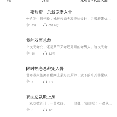
一抱
宠妻
宠现言&双面人生|总
裁护妻多播剧
一夜甜蜜：总裁宠妻入骨
十八岁生日当晚，她被未婚夫和继妹设计，并带着媒体记者上门，因此身败名裂。为报仇，她必须得抱个大粗腿。某天，安城最金光闪闪的大粗腿晏北辰将腿伸到她面前。【作者】九色凤【主播】迈小步；道斯基【购买须知】1、本作品为付费有声书，前34集为免费试听，购买成功后，即可收听，可下载重复收听。2、版权归趣阅有声所有，严禁翻录成任何形式，严禁在任何第三方平台传播，违者将追究其法律责任。3、如在充值／购买环节遇到问题，您可通过页面右上方按钮，将页面分享至微信内使用微信支付完成购买。4、在购买过程中，如果您有任何问题，可以按以下步骤咨询在线客服：第一步：您可在喜马拉雅APP【账号】-【帮助与反馈】”中咨询在线客服第二步：如果您无法联系上APP内在线客服，可关注【喜马拉雅付费精品】公众号，通过下方菜单栏里咨询在线客服第三步：如果在线客服都未取得联系，也可拨打客服电话：400-838-5616
439
651.6万
我的双面总裁
上次见老公，还是又丑又老还秃顶的老男人。这次见老公，帅气，迷人，又多金。阴差阳错，他们联系在一起。在外，他是杀伐决断、冷血无情的游戏天才，坐拥千亿资产。而在内，却是一个大醋缸、小气鬼！【收听须知】1、该专辑免费收听。2、在收听过程中，如想快速阅读小说文字版全集，或者你有其他任何问题，请在微信中搜索公众号【简文楼】，关注并回复数字：【0443】，便可快速阅读文字全版。
58
1.9万
限时热恋总裁宠入骨
君寒澈家族拥有世间上最好的厨师，旗下的米其林星级餐厅遍布世界各地。昂贵稀有的食材落进他老婆手中却全成了解剖扎针练手的对象，甚至君寒澈自己也是她手中的练习用品。时间久了，他都快要忘了两个人是到底怎么走到一起的。到底是因为一眼钟情，还是阴差阳错。当年那场大雪中，他一时心生怜悯救起的少女，后来，变成了他的枕边人……这世间，一定是有一个人为另一个人而生。相互温暖，相互热爱。君寒澈生来性子孤寒，在妖精小白兔乔千柠的面前，却成了熊熊烈焰，点着了她。乔千宁生来人背命硬，在强悍大恶狼君寒澈的...
8
477
双面总裁欺上身
双双被算计，一昔欢好。 他说：“结婚吧！不过我是私生子！” 她说：“正好，我是私生女！” 别人只知道他是傅家不受待见能力低下的私生子，不知道他是国际财团QG的创始人，坐拥万亿身家。 别人只知道她是黎家名不见经传的私生女，不知道她是惊才绝绝的金融操盘手，坐拥客户万家。 当身份被揭晓，狂蜂浪蝶蜂拥而至。 他说：“日落西山你不陪，东山再起你是谁？” 她说：“穷时执手夕阳，富时方可相拥黎明！”【收听须知】1、该专辑免费收听。2、在收听过程中，如想快速阅读小说文字版全集...
3
123