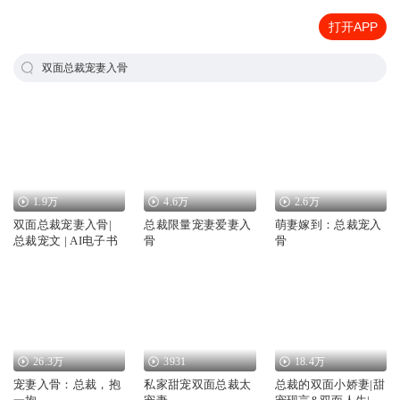
打开APP
双面总裁宠妻入骨
1.9万
4.6万
2.6万
双面总裁宠妻入骨|
总裁限量宠妻爱妻入
萌妻嫁到：总裁宠入
总裁宠文 | AI电子书
骨
骨
26.3万
3931
18.4万
宠妻入骨：总裁，抱
私家甜宠双面总裁太
总裁的双面小娇妻|甜