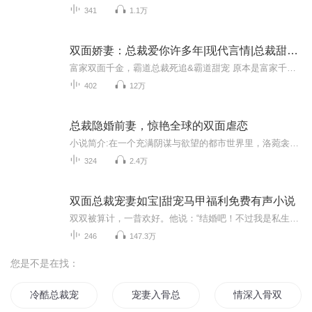
341
1.1万
双面娇妻：总裁爱你许多年|现代言情|总裁甜宠|多人
富家双面千金，霸道总裁死追&霸道甜宠 原本是富家千金，只因爱好，成了默默无闻的小记者。阴差阳错下，误惹了某人，自此她的生活中到处都有他的身影。他对她一见钟情，甚至死缠烂打，在她危机时刻，明里暗里相帮。奈何她对感情反应迟缓，着实令他废了好一...
402
12万
总裁隐婚前妻，惊艳全球的双面虐恋
小说简介:在一个充满阴谋与欲望的都市世界里，洛菀衾与夜墨音的命运交织在一起。洛菀衾，闻组织的少主，一个神秘而独立的女子，因一场意外与夜墨音结缘。本以为只是短暂的邂逅，却意外成为他的妻子。夜墨音，也叫七爷，夜家的私生子，冷酷无情，却在与洛菀...
324
2.4万
双面总裁宠妻如宝|甜宠马甲福利免费有声小说
双双被算计，一昔欢好。他说：“结婚吧！不过我是私生子！”她说：“正好，我是私生女！”别人只知道他是傅家不受待见能力低下的私生子，不知道他是国际财团QG的创始人，坐拥万亿身家。别人只知道她是黎家名不见经传的私生女，不知道她是惊才绝绝的金融操盘手，坐拥客户万家。当身份被揭晓，狂蜂浪蝶蜂拥而至。他说：“日落西山你不陪，东山再起你是谁？”她说：“穷时执手夕阳，富时方可相拥黎明！”（这是一个男女主双洁，男强女强的故事，欢迎入坑！）
246
147.3万
您是不是在找：
冷酷总裁宠妻入骨
宠妻入骨总裁抱一抱
情深入骨双面总裁