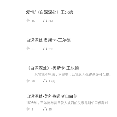
爱情/《自深深处》王尔德
15
861
自深深处 奥斯卡•王尔德
21
646
《自深深处》-奥斯卡·王尔德
尽管我不完满，不完美，从我这儿你仍然还可以得到许多。当初你投向我，要学习生活的欢娱，艺术的欢愉。也许冥冥中安排了我来教你某种奇妙得多的东西，悲怆的意义，以及它的美好。——王尔德 1895年，王尔德与同性情人波西的父亲昆斯伯里侯爵对簿公堂，被判入狱，身败名裂。 在狱中，王尔德给波西写下这封文学史上的著名长信《自深深处》，历数波西给他带来的痛苦，也探讨了耶稣、爱情和文学，又似对两人的未来有所期待。 《自深深处》前后矛盾，爱...
20
1.4万
自深深处-美的殉道者自白信
1895年，王尔德与昔日爱人波西的父亲昆斯伯里侯爵对簿公堂，被判入狱，身败名裂。在狱中，王尔德给波西写下这封文学史上的著名长信《自深深处》，历数波西给他带来的痛苦，也探讨了耶稣、爱情和文学，又似对两人的未来有所期待。
2
95