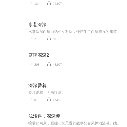
134
94.9万
水巷深深
水巷深深白墙白纸相互对应，便产生了白墙黛瓦的建筑形态，不用太费笔墨描绘即有了内涵，大有四两拨千斤的效果。大处着眼小处刻画到位，这就是重构的认识训练得到的感受，我们应用的每一笔都在改变一张白纸的构成因素与变化，从而达到举一反三的作用，更具...
2
35
庭院深深2
208
48.9万
深深爱着
专注爱着，无法移睛。
51
1733
浅浅遇，深深缠
喧嚣的南京，夏缠与阮景遇的故事如春风撩动涟漪。她，是阮家的养女，天真烂漫，却常因调皮惹祸而困扰。而他，是冷酷优雅的阮家少爷，自大学以来便成为她心中挥之不去的白马王子。每年同一天的醉酒，她总是无微不至地照顾他，这不仅是她的责任，更是她对他...