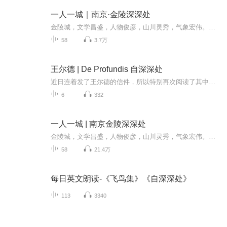
一人一城｜南京·金陵深深处
金陵城，文学昌盛，人物俊彦，山川灵秀，气象宏伟。周水欣漫步秦淮河两岸，探访鲁迅读书处，走过朝天宫和古城门，在芥子园遇李渔，品评荠菜圆子和十二鲜。她带我们行走在金陵城的老街巷中，闻到混合着老式木头房子、浓油赤酱的食物以及烟火人家的气息，还...
58
3.7万
王尔德 | De Profundis 自深深处
近日连着发了王尔德的信件，所以特别再次阅读了其中王尔德的De Profundis 自深深处。De Profundis，选自罗马天主教葬礼的诗篇，拉丁文的意思"走出深渊"。朱纯深教授参照了欧阳修的蝶恋花中的“庭院深深深几许”，用叠字翻译成自深深处，比英文直译的Out of...
6
332
一人一城 | 南京金陵深深处
金陵城，文学昌盛，人物俊彦，山川灵秀，气象宏伟。周水欣漫步秦淮河两岸，探访鲁迅读书处，走过朝天宫和古城门，在芥子园遇李渔，品评荠菜圆子和十二鲜。她带我们行走在金陵城的老街巷中，闻到混合着老式木头房子、浓油赤酱的食物以及烟火人家的气息，还...
58
21.4万
每日英文朗读-《飞鸟集》《自深深处》
113
3340