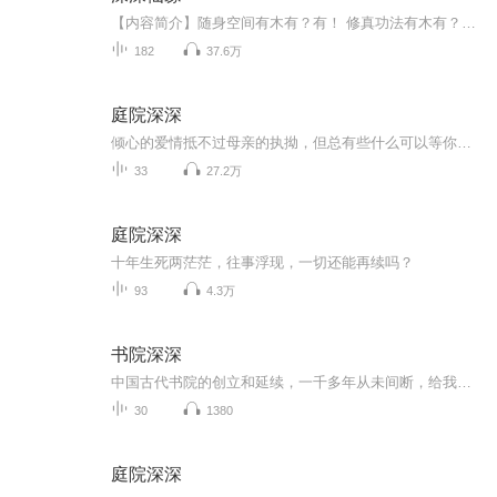
【内容简介】随身空间有木有？有！ 修真功法有木有？有！ 丹药法宝一个都不能少！ 神秘的修真界，未知的仇人！ 漫漫仙途，看我除恶人报家仇，一步一个脚印成就万千大道！文字版权方：阅文听书【作者/主播简介】作者：龙醒儿，网络小说作家。主播：叁拾刻度...
182
37.6万
庭院深深
倾心的爱情抵不过母亲的执拗，但总有些什么可以等你很久…
33
27.2万
庭院深深
十年生死两茫茫，往事浮现，一切还能再续吗？
93
4.3万
书院深深
中国古代书院的创立和延续，一千多年从未间断，给我们留下了丰厚的文化遗产。
30
1380
庭院深深