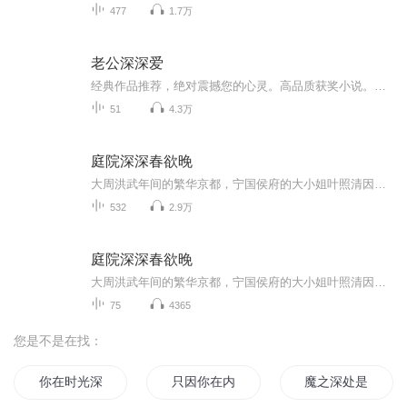
477
1.7万
老公深深爱
经典作品推荐，绝对震撼您的心灵。高品质获奖小说。。大家多支持，小说情节进口时间脉搏，内容精彩生动。人物刻画细腻到位。给您一种身临其境的感觉，也欢迎多提建议和意见。我们将不断改进学习，争取带给大家优秀的作品。您的每一次聆听都是对我们最大的支持和厚爱。谢谢！
51
4.3万
庭院深深春欲晚
大周洪武年间的繁华京都，宁国侯府的大小姐叶照清因从小被算命之人断言命犯父母，命运坎坷。然而，在一次与大皇子的惊魂邂逅中，她开始重新思考自己的命途。被家族冷眼相待的她，在大昭寺意外发现一枚深藏多年的紫玉佩，似乎揭开了一个尘封已久的秘密。叶...
532
2.9万
庭院深深春欲晚
大周洪武年间的繁华京都，宁国侯府的大小姐叶照清因从小被算命之人断言命犯父母，命运坎坷。然而，在一次与大皇子的惊魂邂逅中，她开始重新思考自己的命途。被家族冷眼相待的她，在大昭寺意外发现一枚深藏多年的紫玉佩，似乎揭开了一个尘封已久的秘密。叶...
75
4365
您是不是在找：
你在时光深处
只因你在内心深处
魔之深处是仙