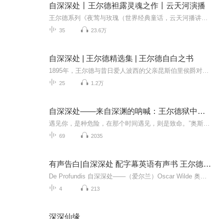
自深深处丨王尔德袒露灵魂之作丨云天河演播
王尔德系列《夜莺与玫瑰（世界经典童话，云天河播讲）》欢迎收听【内容简介】我人生有两大转折点：一是父亲送我进牛津，一是社会送我进监狱。碰上你，对我是危险的，而在那个特定时候碰上你，对我则成了致命。命运将我们两个互不相干的生命丝丝缕缕编成了...
35
23.6万
自深深处 | 王尔德精选集 | 王尔德自白之书
1895年，王尔德与昔日爱人波西的父亲昆斯伯里侯爵对簿公堂，被判入狱，身败名裂。在狱中，王尔德给波西写下这封文学史上的著名长信《自深深处》，历数波西给他带来的痛苦，也探讨了耶稣、爱情和文学，又似对两人的未来有所期待。
25
1.2万
自深深处——来自深渊的呐喊：王尔德狱中书（160周年）译稿
遇见你，是种危险，在那个时间遇见，则是致命。”奥斯卡•王尔德袒露灵魂之作，书写不敢说出名字的爱。《自深深处》被王尔德亲自认定为“生命中重要的一封信”，也是非常接近他自传的一本书，是了解这位毒舌才子不可绕过的作品。轻灵美妙，爱恨交织，本书...
69
2035
有声告白|自深深处 配字幕英语有声书 王尔德的情书
De Profundis 自深深处——（爱尔兰）Oscar Wilde 奥斯卡·王尔德语言难度：5 星（4 星，如果除去引经据典的部分）小节数：4平均单节时长：27 分钟推荐指数：4 星
4
213
深深仙缘