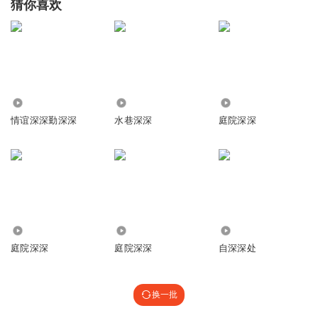
猜你喜欢
8811
35
95.01万
情谊深深勤深深
水巷深深
庭院深深
4.39万
27.30万
1032
庭院深深
庭院深深
自深深处
换一批