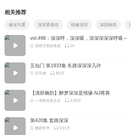
相关推荐
缘深凡爱
深深爱着你
情缘深圳
深国物语
原
vol.498：深深呼，深深吸，深深深深深呼吸～
前程万里的老虎
16
五仙门 第1933集 长路深深深几许
叨马澹
9515
【清辞幽韵】醉梦深深是情缘-NJ苒苒
一米阳光音乐台
3.92万
第420集 套路深深
酷匠听书
9.01万