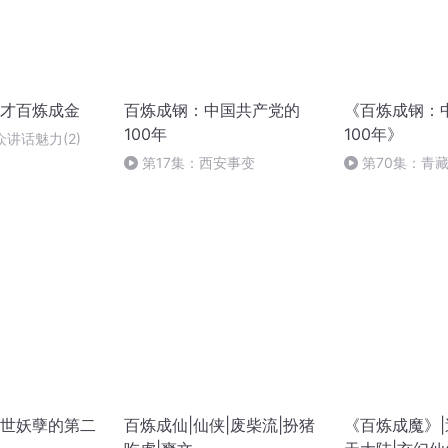
才百炼成金
百炼成钢：中国共产党的
《百炼成钢：
100年
100年》
众讲话魅力(2)
第17集：西安事变
第70集：青
世妖孽的第二
百炼成仙|仙侠|废柴流|扮猪
《百炼成魔》|