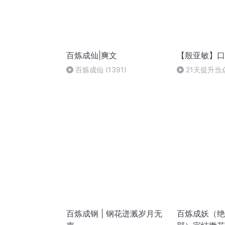
百炼成仙|爽文
【殷亚敏】口
百炼成仙 (1391)
21天提升当
百炼成钢 | 钢花迸溅岁月无
百炼成妖（绝