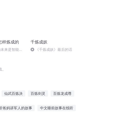
怎样炼成的
千炼成妖
的未来是智能推
《千炼成妖》最后的话
载。
仙武百炼决
百炼剑灵
百炼龙成尊
魔
网游之百炼成神
百炼天道
听爸妈讲军人的故事
中文睡前故事在线听