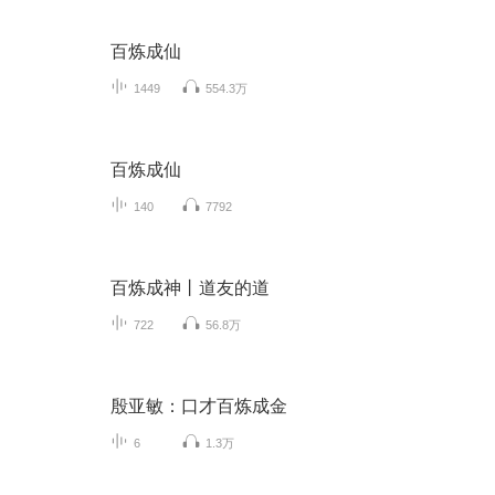
百炼成仙
1449
554.3万
百炼成仙
140
7792
百炼成神丨道友的道
722
56.8万
殷亚敏：口才百炼成金
6
1.3万