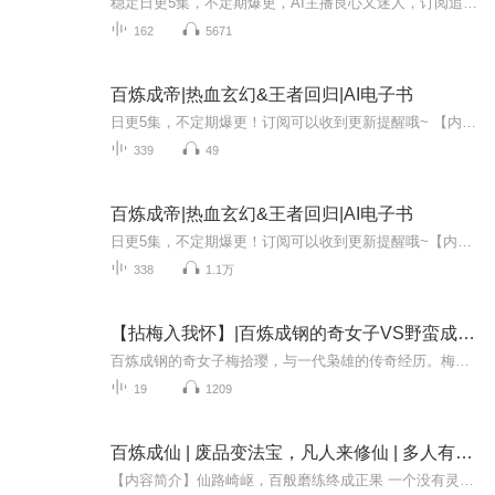
稳定日更5集，不定期爆更，AI主播良心又迷人，订阅追更不迷路！ 【内容简介】 主角阮豪勇生于四大家族之首的阮氏家族，然家道中变，最终由于各种原因阮豪勇却是开始了隐姓埋名的生活，入读龙凤学院，揭开家族没落之谜，背后的黑手，明争暗斗。然而，天...
162
5671
百炼成帝|热血玄幻&王者回归|AI电子书
日更5集，不定期爆更！订阅可以收到更新提醒哦~ 【内容简介】 江玉，曾陷暗算的天帝重生，肩负守护的玄凌因禁忌功法千墟圣体而陷入危机。他孤身闯妖风谷，意外困于异界，邂逅被囚的虚空兽尊。交易达成，江玉以无畏决心，誓要开辟洞天，助兽尊重见光明。目...
339
49
百炼成帝|热血玄幻&王者回归|AI电子书
日更5集，不定期爆更！订阅可以收到更新提醒哦~【内容简介】： 百万年后江玉再次醒来，曾经的徒弟已经成为一方强者，昔日好友却坐在他的凌霄宝座，这是一个关于复仇的故事，看一代天帝如何夺回属于自己的世界！【作者简介】：MeHacke，网络小说作家，作品...
338
1.1万
【拈梅入我怀】|百炼成钢的奇女子VS野蛮成长的枭雄
百炼成钢的奇女子梅拾璎，与一代枭雄的传奇经历。梅陆葛三大家族，历经战争，不怕困难，百折不挠，热血男儿与敌英勇战斗，敌后积极生活，以及战后重建故事。主要人物：女主：梅拾璎男主：肖闯青梅：陆霑豪护花使者：葛沛琛梅府人物：梅铭淞与梅夫人（山玉C...
19
1209
百炼成仙 | 废品变法宝，凡人来修仙 | 多人有声剧
【内容简介】仙路崎岖，百般磨练终成正果 一个没有灵根的少年，一个被认为是废物的家伙，在修真界不断地收购着各种废品…… 无论是废丹还是下品材料，都是来者不拒，有多少要多少！！！且看一个平凡少年是如何成就成仙之路的！【作者/主播简介】作者：幻雨...