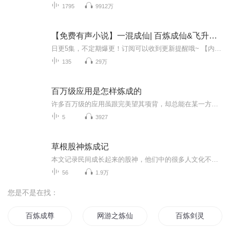
1795
9912万
【免费有声小说】一混成仙| 百炼成仙&飞升修炼 |AI电子书
日更5集，不定期爆更！订阅可以收到更新提醒哦~ 【内容简介】 萌新穿越修真界，抱紧大腿渡万劫，爆笑旅途不间断，只留传说在此间。靠谱青年穿越修真界，得知自己不善武道之后便开始左右逢源，一路抱大腿，只是抱着抱着却是发现自己竟攀上峰巅，再无一人能...
135
29万
百万级应用是怎样炼成的
许多百万级的应用虽跟完美望其项背，却总能在某一方面拥有傲人之处，它们要么在体验上行云流水，要么在需求上有求必应，要么在设计上令人惊奇，要么在想象上天马行空，要么在资源上囊括四海。最重要的是他们通过各种优良的推荐渠道安装到了用户终端上，并经受住了市场的考验，最终在用户量级上获得了巨大成功。 本期，极客公园将邀请国内外多家百万级应用的拥有者和助力军来分别进行产品宣讲：分享他们或在设计、推广、构想时迸发的火花，与大家共同见证他们铸就的传奇，并将以圆桌讨论的形式来分享百万级应用的炼就过程。
5
3927
草根股神炼成记
本文记录民间成长起来的股神，他们中的很多人文化不高，不懂炒股技术，不会调研，不看财务指标，和大部分散户在同一起跑线，却获得了不一样的成功！通过他们的操作经验，我们可以从中吸收到我们自己有用的东西，早日实现自己的或功。
56
1.9万
您是不是在找：
百炼成尊
网游之炼仙
百炼剑灵