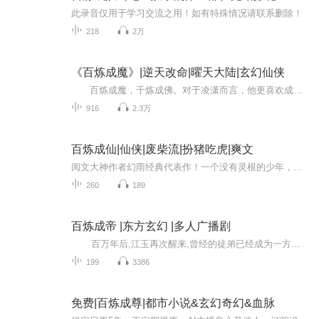
此录音仅用于学习交流之用！如有特殊情况请联系删除！
218
2万
《百炼成魔》|逆天改命|曜天大陆|玄幻仙侠
百炼成魔，千炼成佛。对于凌潇而言，他更喜欢成魔，所以，百炼足矣！ 怎么个炼法？无非就是看见不爽的阴他几下，想要阴自己的踩他几脚，想要踩自己几脚的就揍他丫的一顿…… 至于敢和自己抢女人和抢钱的，直接灭了！
916
2.3万
百炼成仙|仙侠|废柴流|扮猪吃虎|爽文
阅文大神作者幻雨经典代表作！一个没有灵根的少年，机缘巧合救下飘云谷一位重伤长老，得其引荐入门，又在机遇巧合之下得到变废为宝的能力，从此踏上了修仙之路。
260
189
百炼成帝 |东方玄幻 |多人广播剧
百万年后,江玉再次醒来,曾经的徒弟已经成为一方强者,昔日好友却坐在他的凌霄宝座,这是一个关于复仇的故事,看一代天帝如何夺回属于自己的世界.
199
3386
免费|百炼成尊|都市小说&玄幻奇幻&血脉