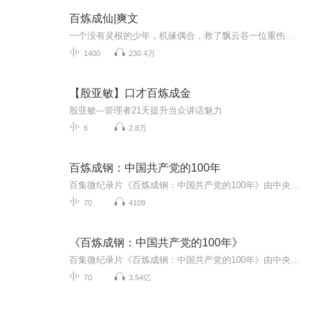
百炼成仙|爽文
一个没有灵根的少年，机缘偶合，救了飘云谷一位重伤长老，对方感激，将他引荐入门，成为飘云谷这修真小门派的一员。又在机遇偶合之下失掉变废为宝的能力，从此踏上了修仙的路途。 “唉！”失望的叹息传来，一个相貌平凡的少年，满脸木然的表情，又失败了...
1400
230.4万
【殷亚敏】口才百炼成金
殷亚敏---管理者21天提升当众讲话魅力
6
2.8万
百炼成钢：中国共产党的100年
百集微纪录片《百炼成钢：中国共产党的100年》由中央党史和文献研究院、国家广电总局、中共江苏省委联合出品，中央党史和文献研究院第七研究部、国家广电总局网络视听节目管理司、中共江苏省委宣传部联合摄制，江苏省广播电视总台承制。是献礼2021年建党100周年的重大主题创作，全片共100集，讲述100个具有重大意义和影响的党史故事。
70
4109
《百炼成钢：中国共产党的100年》
百集微纪录片《百炼成钢：中国共产党的100年》由中央党史和文献研究院、国家广电总局、中共江苏省委联合出品，中央党史和文献研究院第七研究部、国家广电总局网络视听节目管理司、中共江苏省委宣传部联合摄制，江苏省广播电视总台承制。是献礼2021年建党10...
70
3.54亿