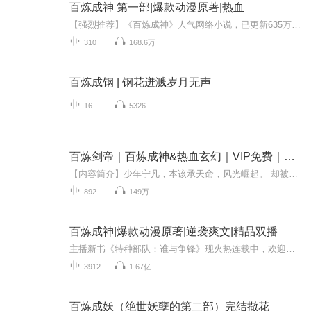
百炼成神 第一部|爆款动漫原著|热血
【强烈推荐】《百炼成神》人气网络小说，已更新635万字，点击高达6000万。是恩赐解脱所著的一部玄幻大作于在2014年开始连载在安卓读书、畅读书城。长期位居月票榜、打赏榜第一位。【内容简介】《百炼成神》是恩赐解脱所著的一部玄幻大作于在2014年开始连载...
310
168.6万
百炼成钢 | 钢花迸溅岁月无声
16
5326
百炼剑帝｜百炼成神&热血玄幻｜VIP免费｜多人有声剧
【内容简介】少年宁凡，本该承天命，风光崛起。 却被至亲迫害，经脉寸断，丹田尽毁，不仅天命被夺，便是命中注定的妻子也危在旦夕。 幸，其得吞天剑传承，以剑为基，吞万物之灵，吞鬼神血脉，吞天道气运，铸就强横无敌的万灵剑体，开启一段逆天之路。 吾有...
892
149万
百炼成神|爆款动漫原著|逆袭爽文|精品双播
主播新书《特种部队：谁与争锋》现火热连载中，欢迎订阅收听~【内容简介】小说主要讲述的是从云端跌落成为一名卑微家奴的罗征，无意中把自己炼成了一件兵器、家族败落，妹妹被强大势力囚禁，罗征的命运究竟是上天安排好的，还是所谓的无命者？人族，妖夜族...
3912
1.67亿
百炼成妖（绝世妖孽的第二部）完结撒花