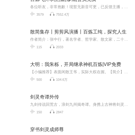
各位听友，非常抱歉！现暂无新音可更，已反馈主播，尽快录制交音；一有新音立即更新！【内容简介】一个普通山村少年，误入深谷，机缘下进入修仙界，他在荆棘丛生的大陆闯荡，在尔虞我诈的修士中化险为夷，仙途路上，神挡杀神，佛挡杀佛，仙挡弑仙，一路势...
3579
7552.4万
散简集存丨剪剪风演播丨百炼工纯，探究人生
作者简介：张中行，著名学者、哲学家、散文家，二十世纪未名湖畔三雅士之一，与季羡林、金克木合称“燕园三老”。季羡林先生称赞其为“高人、逸人、至人、超人。”内容简介：该全集收录了张中行先生所有作品，其中包括最具影响力的负暄系列作品《负暄锁话...
115
2033
大明：我朱栎，开局继承神机百炼|VIP免费
【小编推荐】表面闲散王爷，实际大权在握。【简介】【飞卢中文网独家签约作品】穿越成为大明九皇子，汉王朱栎！开局选择成为道士，继承神机百炼，为了炼丹和钻研通天箓而住在道观里！对于这个沉迷于修道炼丹住道观的儿子，朱元璋无比的头疼。洪武二十五年...
500
104.6万
剑灵奇谭外传
九剑传说回荒古，浪剑九州揭奇谭。身携上古神将剑灵奇侠所铸之剑的沉默少年渊沄虹在一次机缘巧合之下结识了懵懂温柔的娇美少女林雨晴、翩翩书生欧阳翰、红装女子梁美玉，还有活泼天真，一向喜欢他的小女孩凤翠玲，以及江湖剑客云离殇，从此踏上了揭开九剑...
150
2847
穿书剑灵成师尊