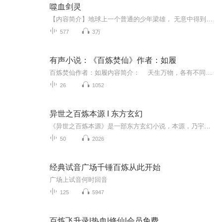
噬血剑灵
【内容简介】地球上一个普通的少年梁雄， 无意中得到了噬血剑，神剑带着他穿越到了武者大陆，传授了他绝世的武功， 从此 ，平凡的少年 在异界，除暴安良，推翻外族的统治，逆天崛起 ，成就无上传奇。【作者/主播】作者简介：幻化九天，网络小说作家。代表...
577
3万
有声小说：《百炼焚仙》作者：如履
百炼焚仙作者：如履内容简介： 天生万物，各有不同，其中神秘火、神秘水、神秘土、神秘木以及神秘金，均属于大道遁去的那一部分，从不以常态存在于天地之间，万难被修真人士认知和掌控。有关它们的传闻，可谓是少之又少！ 一个普通的外门弟子凌...
26
1052
异世之百炼本源 I 东方玄幻
《异世之百炼本源》是一部东方玄幻小说，本源，乃宇宙之原力，原力充沛的情况下，修习之人可包罗万象，指哪打哪，一点即通。若想成为天下佼佼者，还需从本源之力练起。
50
2026
经典试音广场千锤百炼从此开始
广场上试音何时回音
125
5947
百炼飞升录|热血|修仙|会员免费