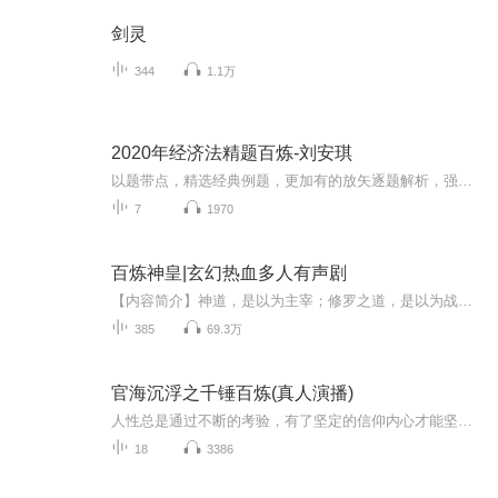
剑灵
344
1.1万
2020年经济法精题百炼-刘安琪
以题带点，精选经典例题，更加有的放矢逐题解析，强化解题技巧，知识点融会贯通。...
7
1970
百炼神皇|玄幻热血多人有声剧
【内容简介】神道，是以为主宰；修罗之道，是以为战无止境；宁天启之道，始于仇恨，源于抗争！魔界不敢留，冥界不敢收，神界不能容！此乃宁天启的孤天之道！一把断刀，让他死而复生，获得了定天刀魂，从此带着刀魂炼尽天地间的神兵鬼器，踏上洗仇与抗争之...
385
69.3万
官海沉浮之千锤百炼(真人演播)
人性总是通过不断的考验，有了坚定的信仰内心才能坚定与坚强！一个好干部的宦海沉浮，正义终究迎来爱戴和赞许！
18
3386