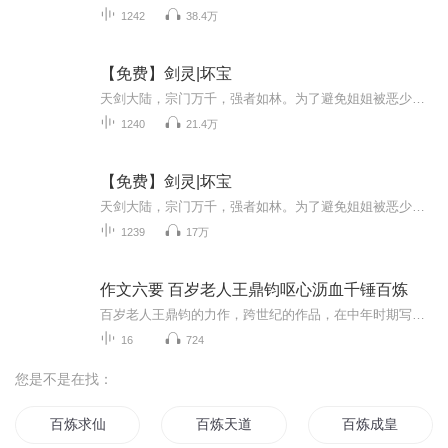
1242
38.4万
【免费】剑灵|坏宝
天剑大陆，宗门万千，强者如林。为了避免姐姐被恶少强娶，陆轩不得不努力修炼，加入宗门寻求庇佑。一颗来历神秘的剑型晶体，机缘巧合融入陆轩体内，无数顶尖功法，强大武技，应有尽有！一个武道的传奇，从此开始……
1240
21.4万
【免费】剑灵|坏宝
天剑大陆，宗门万千，强者如林。为了避免姐姐被恶少强娶，陆轩不得不努力修炼，加入宗门寻求庇佑。一颗来历神秘的剑型晶体，机缘巧合融入陆轩体内，无数顶尖功法，强大武技，应有尽有！一个武道的传奇，从此开始……
1239
17万
作文六要 百岁老人王鼎钧呕心沥血千锤百炼
百岁老人王鼎钧的力作，跨世纪的作品，在中年时期写成，后来在97岁又重新修订，经由商务出版社出版，千锤百炼，全书无尿点如何作文？作文6要、观察、想象、体验、选择、组合、表现
16
724
您是不是在找：
百炼求仙
百炼天道
百炼成皇