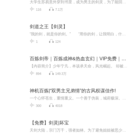
大学生苏易意外穿到书里，成为男主的剑灵，为了能回到现代的世界，他决定忽悠男主拜他为师，抱上男主大腿坐等回家。看情况每天更新两，三章，业余爱好练练声，第一本书录的不好见谅！如有版权，联系必删！作者：顾天音本书已播讲完结！
116
7.1万
剑道之王【剑灵】
“我的剑，就是你的剑。” “用你的剑，让我明白，什么叫真正的剑道之王！” ———————— 响应灵族大长老献祭生命的召唤，王炼自异界降临而至。 原本，他是想安安静静完成灵族长老嘱托，荡平魔界，灭杀魔皇，但……人族上下内忧外患，任重道远。 不得已，他只能持剑，试天下诸宗，斩妖邪神魔，目的…… 只是为了安安静静做一个救世主。………
1
124
百炼剑帝｜百炼成神&热血玄幻｜VIP免费｜多人有声剧
【内容简介】少年宁凡，本该承天命，风光崛起。 却被至亲迫害，经脉寸断，丹田尽毁，不仅天命被夺，便是命中注定的妻子也危在旦夕。 幸，其得吞天剑传承，以剑为基，吞万物之灵，吞鬼神血脉，吞天道气运，铸就强横无敌的万灵剑体，开启一段逆天之路。 吾有...
894
149.3万
神机百炼|“双男主兄弟情”的古风权谋佳作!
一个心怀苍生，重情重义。一个善于伪装，城府极深。他们是肝胆相照的挚友，也是立场不同的仇敌。王朝恩怨风云诡谲，机关算尽终是徒劳。唯有一心为公，方能山河始终。“双男主兄弟情”的古风权谋佳作!故事发生于明朝未年，神机门营救袁崇焕未果，遭锦衣卫重...
300
4018
【免费】剑灵|坏宝
天剑大陆，宗门万千，强者如林。为了避免姐姐被恶少强娶，陆轩不得不努力修炼，加入宗门寻求庇佑。一颗来历神秘的剑型晶体，机缘巧合融入陆轩体内，无数顶尖功法，强大武技，应有尽有！一个武道的传奇，从此开始……