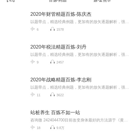
【AI】
百炼-荆晶
炼-金燕华
2020年财管精题百炼-陈庆杰
以题带点，精选经典例题，更加有的放矢逐题解析，强化解题技巧，知识点融会贯通。...
6
1578
2020年税法精题百炼-刘丹
以题带点，精选经典例题，更加有的放矢逐题解析，强化解题技巧，知识点融会贯通。...
9
2457
2020年战略精题百炼-李志刚
以题带点，精选经典例题，更加有的放矢逐题解析，强化解题技巧，知识点融会贯通。...
11
3622
站桩养生 百炼不如一站
咨询微 2424044700目前改变身体最好的方法源于《黄帝内经》“恬澹虚无，真气从之，精神内守，病安从来”，“古有真人者，提挈天地，把握阴阳，呼吸精气，独立守神，肌肉若一，故能寿蔽天地，无有终时，此其道生”。这是最早对站桩的记录，可以说是最好的中...
18
9.8万