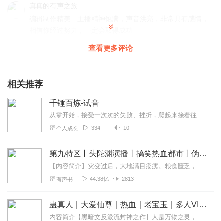
真真的有声之旅
编辑制作精美，主播精神饱满，声音洪亮，非常具有感情，
相信你经过努力，一定会取得成功
回复
2024-10-22
0
查看更多评论
相关推荐
千锤百炼-试音
从零开始，接受一次次的失败、挫折，爬起来接着往前走，一直走出一条属于自己的道路……
334
10
个人成长
第九特区丨头陀渊演播丨搞笑热血都市丨伪戒丨VIP免费多人有声剧
【内容简介】灾变过后，大地满目疮痍。粮食匮乏，资源紧俏，局势混乱……一位从待规划区杀出来的青年，背对着漫天黄沙，孤身来到九区谋生，却不曾想偶然结识三五好友，一念...
44.38亿
2813
有声书
蛊真人｜大爱仙尊｜热血｜老宝玉｜多人VIP免费有声剧
内容简介【黑暗文反派流封神之作】人是万物之灵，蛊是天地真精。一个穿越者不断重生的故事。一个养蛊、炼蛊、用蛊的奇特世界。配音组（男角色）老宝玉旁白...