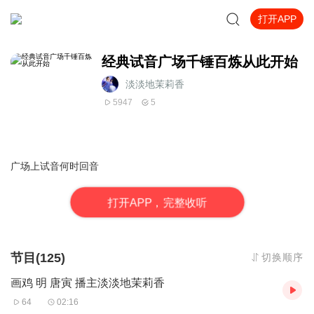
打开APP
经典试音广场千锤百炼从此开始
淡淡地茉莉香
5947
5
广场上试音何时回音
打
开
A
P
P，完整收听
节目(125)
切换顺序
画鸡 明 唐寅 播主淡淡地茉莉香
64
02:16