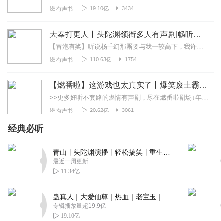
19.10亿
3434
有声书
大奉打更人丨头陀渊领衔多人有声剧|畅听全集|王鹤棣、田曦薇主演影视剧原著|卖报小郎君
【冒泡有奖】听说杨千幻那厮要与我一较高下，我许七安要开始装叉了！快进入声音播放页戳下方输入框，冒个泡偷偷告诉我，我要用哪些诗词才能胜过他？说得好的，有赏！202...
110.63亿
1754
有声书
【燃番啦】这游戏也太真实了丨爆笑废土霸榜神作丨紫襟剧社制作
>>更多好听不套路的燃情有声剧，尽在燃番啦剧场↓年度重磅推荐本专辑为VIP免费专辑每天上午10点5集更新，订阅可以听到最新内容哦！每周抽一个专辑五星优质评论送...
20.62亿
3061
有声书
经典必听
青山丨头陀渊演播丨轻松搞笑丨重生穿越丨古代权谋丨VIP免费 | 多人有声剧
最近一周更新
11.34亿
蛊真人｜大爱仙尊｜热血｜老宝玉｜多人VIP免费有声剧
专辑播放量超19.9亿
19.10亿