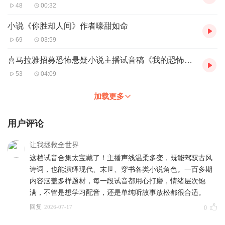
48
00:32
小说《你胜却人间》作者嚎甜如命
69
03:59
喜马拉雅招募恐怖悬疑小说主播试音稿《我的恐怖探灵直播》片段
53
04:09
加载更多
用户评论
让我拯救全世界
这档试音合集太宝藏了！主播声线温柔多变，既能驾驭古风
诗词，也能演绎现代、末世、穿书各类小说角色。一百多期
内容涵盖多样题材，每一段试音都用心打磨，情绪层次饱
满，不管是想学习配音，还是单纯听故事放松都很合适。
回复
2026-07-17
0