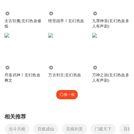
写的真心不错，可惜了草草完本了一大败笔啊
回复
1248.57万
2.27万
44.52万
2019-10-28
1
太古狂魔|玄幻热血修
绝世战帝丨玄幻热血
九霄神皇(玄幻热血多
炼
人有声剧)
浅蓝色_sL
怎么不更新了啊？好酒不怕巷子深，不要灰心
回复
2019-10-13
0
梁山CV
回复 @
浅蓝色_sL
:
结束了！
842.59万
15.66万
58.36万
丹道武神丨玄幻热血
万古剑主|玄幻热血
万神之祖(玄幻热血多
秀花鞋
爽文
人有声剧)
写的很好
回复
2021-11-01
1
换一批
6n7xlwuhxdomsshkaqqj
很好的作品
相关推荐
回复
2020-08-05
0
北斗天枢
百炼成仙
百炼剑灵
门庭天下
百炼