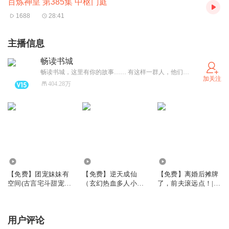
百炼神皇 第385集 中枢门庭
1688
28:41
主播信息
畅读书城
畅读书城，这里有你的故事…… 有这样一群人，他们只闻其声不见其人。有这样一群人，他们的嗓子里住着江湖。他们是偶像，粉丝无数，却不需要镁光灯、打光板，不需要几个小时的妆发。他们只需一个小黑屋，一台方桌，一套录音设备，一本书，还有一把会讲故事的好嗓子。我们就是这样一群人。
加关注
404.28万
30.23万
3.69万
12.09万
【免费】团宠妹妹有
【免费】逆天成仙
【免费】离婚后摊牌
空间(古言宅斗甜宠田
（玄幻热血多人小说
了，前夫滚远点！|现
园养成)
剧）
言|马甲|女强|追妻
用户评论