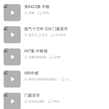
67u8fwz1xc5tyvegsimu
第4422集 中枢
书讲完了，结尾也好，让人听着欣慰
安燃
1845
回复
2020-02-25
0
1326250kjsw
炼气十万年 316 门庭若市
这就播放完毕了
老宝玉_白玉京
52.00万
回复
2019-12-29
0
047集 中枢城
初夏言情剧场
3190
090中枢
郭靖大侠和他的朋友们
11
门庭若市
怕冷的企鹅e
7443