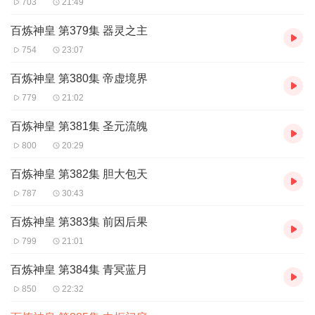
703
21:49
出品：畅读书城
百炼神皇 第379集 器灵之主
演播：梁山
754
23:07
梁山：在地方省级电台台从事播主持工作近10年。2015年
百炼神皇 第380集 帝虚境界
涉足网络有声工作，先后在各大网络平台及广播电台参与录
779
21:02
制有声小说、广播剧。代表作《
杀神重生回都市
》《百炼神
百炼神皇 第381集 圣元流魄
皇》等。
800
20:29
百炼神皇 第382集 胆大包天
787
30:43
百炼神皇 第383集 前因后果
799
21:01
百炼神皇 第384集 青冥蓝月
850
22:32