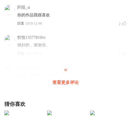
阡陌_si
你的作品我很喜欢
回复
2019-12-08
2
忻悦1357781lftv
很好的，谢谢你。
回复
2021-06-18
1
1566172igzw
很好，谢谢你，足够了。
查看更多评论
回复
2019-12-26
1
三体歌者
猜你喜欢
行吧，虽然快了点，，但好歹也有个结局，
回复
2019-11-25
1
那殇狠凄美