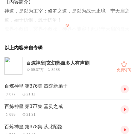
【内容简介】
神道，是以为主宰；修罗之道，是以为战无止境；宁天启之
道，始于仇恨，源于抗争！
魔界不敢留，冥界不敢收，神界不能容！此乃宁天启的孤天
之道！
一把断刀，让他死而复生，获得了定天刀魂，从此带着刀魂
以上内容来自专辑
炼尽天地间的神兵鬼器，踏上洗仇与抗争之路！
百炼神皇|玄幻热血多人有声剧
一统人界，血洗五行天，踏平冥魔两道，威震神界！此乃宁
69.37万
3588
免费订阅
天启的孤天之道！
百炼神皇 第376集 器院新弟子
【作者简介】
677
21:11
一壶老鸟：是掌中文学旗下签约作家，对于文章的节奏把握
百炼神皇 第377集 器灵之威
娴熟，情节的安排得环环相扣，对于人设的情感描写细腻，
699
21:31
写出的作品受到众多读者好评。
百炼神皇 第378集 从此陌路
【演播简介】