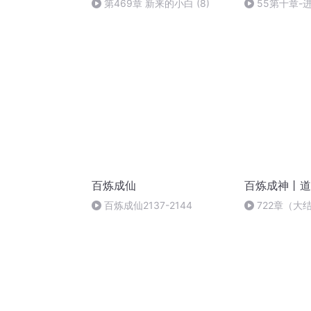
第469章 新来的小白 (8)
55第十章-
争”-党的十八
大举措（4）
百炼成仙
百炼成神丨道
百炼成仙2137-2144
722章（大