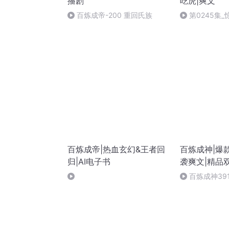
播剧
吃虎|爽文
百炼成帝-200 重回氏族
第0245集_
百炼成帝|热血玄幻&王者回
百炼成神|爆
归|AI电子书
袭爽文|精品
百炼成神39