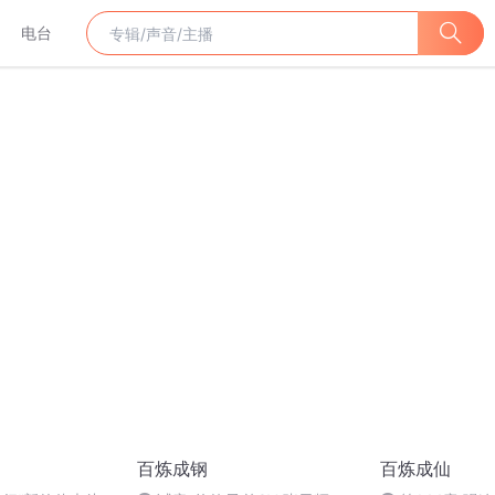
电台
百炼成钢
百炼成仙