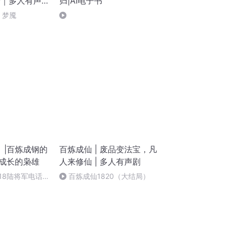
费｜多人有声
归|AI电子书
 梦魇
】|百炼成钢的
百炼成仙 | 废品变法宝，凡
蛮成长的枭雄
人来修仙 | 多人有声剧
18陆将军电话
百炼成仙1820（大结局）
不放人