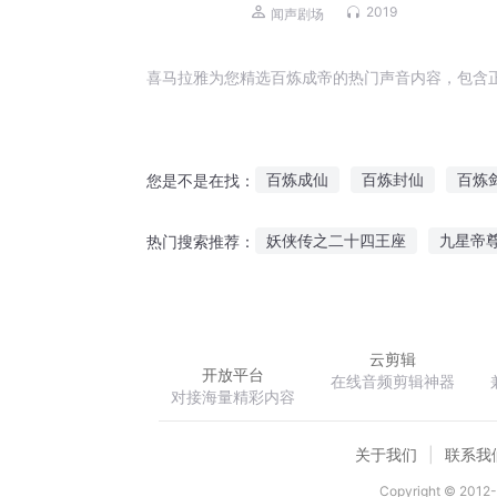
谍战&潜伏
2019
闻声剧场
喜马拉雅为您精选百炼成帝的热门声音内容，包含
百炼成仙
百炼封仙
百炼
您是不是在找：
网游之百炼成神
百炼成妖
妖侠传之二十四王座
九星帝
热门搜索推荐：
欺爱冷情教父的契约妻
王者
云剪辑
开放平台
在线音频剪辑神器
对接海量精彩内容
关于我们
联系我
Copyright © 2012-