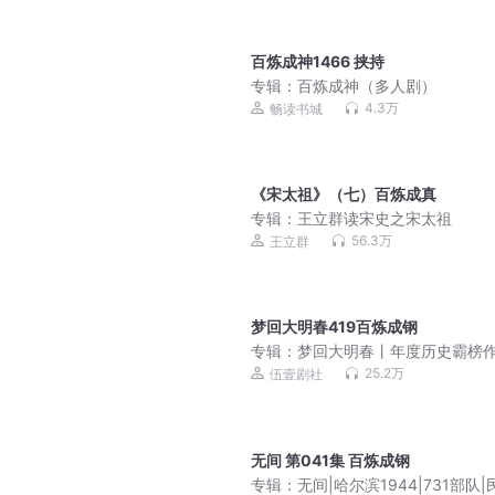
百炼成神1466 挟持
专辑：
百炼成神（多人剧）
4.3万
畅读书城
《宋太祖》（七）百炼成真
专辑：
王立群读宋史之宋太祖
56.3万
王立群
梦回大明春419百炼成钢
专辑：
梦回大明春丨年度历史霸榜
丨伍壹剧社制作
25.2万
伍壹剧社
无间 第041集 百炼成钢
专辑：
无间|哈尔滨1944|731部队|