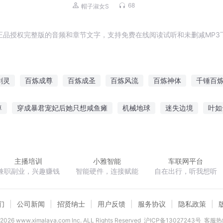
68
帽子淑女S
正品授权完整版的音频和章节文字，支持免费在线阅读试听和未删减MP3
剑灵
百炼成尊
百炼成圣
百炼风流
百炼神体
千锤百
百炼天道
百炼妖仙
百炼龙成尊
异界百炼成神
百炼寻仙
尊
穿成暴君宠妃后她只想咸鱼瘫
机械地球
迷失边境
叶如
荣耀之三境
前辈的伟业
游历天下之祸乱江湖
混元神王
毁
主播培训
小雅智能
车联网平台
兼职副业，兴趣赚钱
智能硬件，连接赋能
自在出行，听我想听
们
公司新闻
招贤纳士
用户反馈
服务协议
隐私政策
2026
www.ximalaya.com lnc. ALL Rights Reserved
沪ICP备13027243号
客服热线