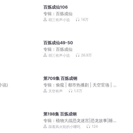
百炼成仙106
专辑：
百炼成仙
16万
胡三有声小说
百炼成仙49-50
专辑：
百炼成仙
26.9万
胡三有声小说
第709集 百炼成钢
小说)
专辑：
偷窥 | 都市热播剧 | 天空官场 | 多
播精品
1.3万
天空有声
第198集 百炼成钢
专辑：
植物大战恐龙迷宫|恐龙故事|睡前
故事|多人精品广播剧
124
踩着风火轮的小哪吒