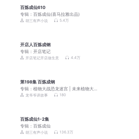
百炼成仙610
专辑：
百炼成仙(喜马拉雅出品)
5.4万
胡三有声小说
开店人百炼成钢
专辑：
开店笔记
4.4万
开店笔记开店做生意
第198集 百炼成钢
专辑：
植物大战恐龙迷宫 | 未来植物大
战 | 睡前故事
180
龙爷爷讲故事
百炼成仙1-2集
专辑：
百炼成仙
136.3万
胡三有声小说