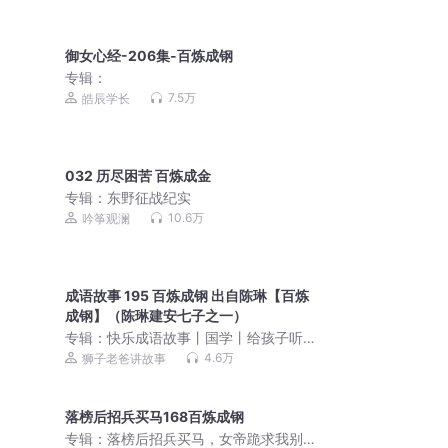
御女心经-206集-百炼成钢
专辑：
7.5万
皓辰学长
032 历尽困苦 百炼成金
专辑：
东野征战纪实
10.6万
吟筝观澜
成语故事 195 百炼成钢 出自陈琳【百炼
成钢】（陈琳建安七子之一）
专辑：
快乐成语故事丨国学丨给孩子听
的中华成语丨狮子老爸
4.6万
狮子老爸讲故事
落榜后招兵买马168百炼成钢
专辑：
落榜后招兵买马，女帝跪求我别