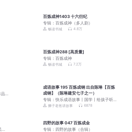
百炼成神1403 十六衍纪
专辑：
百炼成神（多人剧）
4.8万
畅读书城
百炼成神288 [高质量]
专辑：
百炼成神
7.2万
畅读书城
成语故事 195 百炼成钢 出自陈琳【百炼
成钢】（陈琳建安七子之一）
作品
专辑：
快乐成语故事丨国学丨给孩子听
的中华成语丨狮子老爸
6878
狮子老爸讲故事
四野的故事 047 百炼成金
民国
专辑：
四野的故事（合辑）