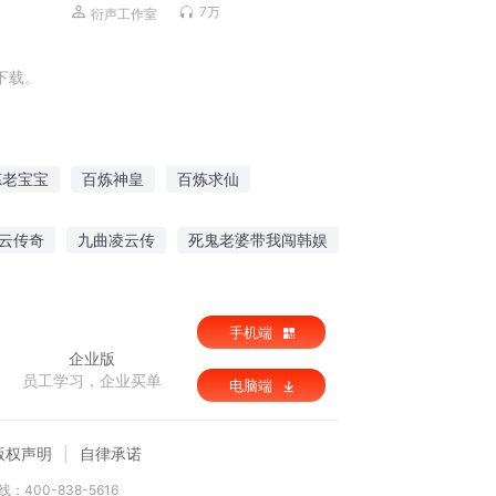
反｜多人｜衍声工作室
7万
衍声工作室
下载。
炼老宝宝
百炼神皇
百炼求仙
百炼成魔
仙武百炼决
百炼成皇
云传奇
九曲凌云传
死鬼老婆带我闯韩娱
梦青春
穿越到极品家丁的世界
手机端
企业版
员工学习，企业买单
电脑端
版权声明
自律承诺
：400-838-5616