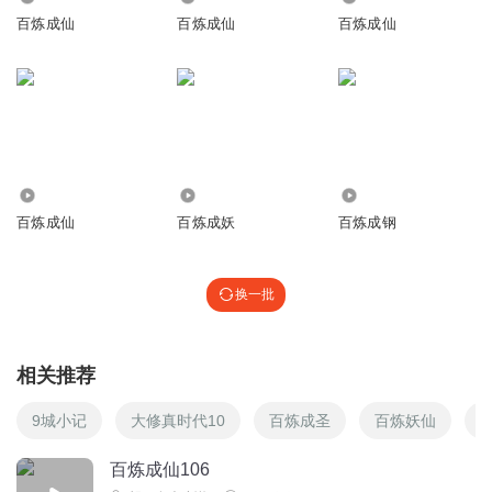
听友13432546
百炼成仙
百炼成仙
百炼成仙
这个声音要好一点点
回复
2016-03-13
10
霸主_
支持
回复
2017-11-05
6
2.24万
1.86万
7901
百炼成仙
百炼成妖
百炼成钢
跳出三界中的娇子
这本书，就想我找老婆一样，开始时，感觉老婆张的不咋
滴，可是在一起时间长了，就感觉越看越好看，还奈用
换一批
回复
2018-02-19
5
最爱吃酸菜
回复 @
跳出三界中的娇子
:
是啊，我也觉得你老婆是这
相关推荐
样
9城小记
大修真时代10
百炼成圣
百炼妖仙
听友54642536
百炼成仙106
赞