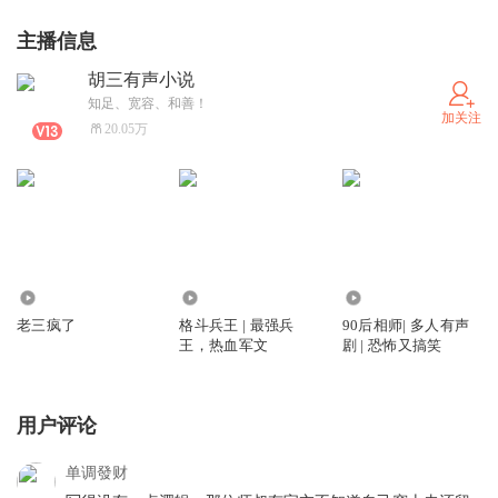
主播信息
胡三有声小说
知足、宽容、和善！
加关注
20.05万
1.51万
15.63万
241.44万
老三疯了
格斗兵王 | 最强兵
90后相师| 多人有声
王，热血军文
剧 | 恐怖又搞笑
用户评论
单调發财