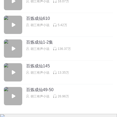
胡三有声小说
16.07万
回复
2016-07-19
5
百炼成仙610
逗逗飛呀
胡三有声小说
5.42万
以后会不会，林轩一拍储物袋，拿出一根华子，顺手拿出打
火机点上了
回复
2025-07-30
4
百炼成仙1-2集
胡三有声小说
136.37万
斗客7
回复 @
逗逗飛呀
:
老乡老乡
百炼成仙145
很好听的名
胡三有声小说
13.35万
好怀念当初追这本书的时光啊！
回复
2024-06-27
4
百炼成仙49-50
熊大_qh
胡三有声小说
26.96万
主播要放开播讲，不要压声音。
回复
2020-10-30
4