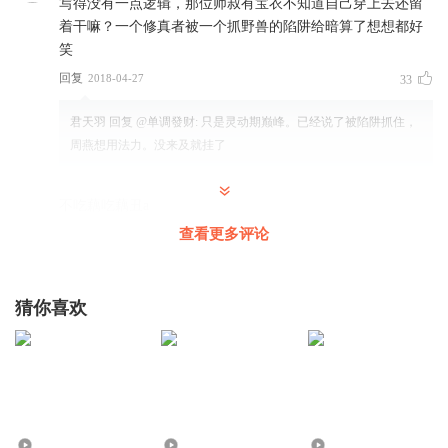
写得没有一点逻辑，那位师叔有宝衣不知道自己穿上去还留
着干嘛？一个修真者被一个抓野兽的陷阱给暗算了想想都好
笑
回复
2018-04-27
33
君天羽
回复 @
单调發财
:
只是灵动期巅峰。已经说了被陷阱抓住，
周燕想用法力。没来及就挂了
不吃藕吃藕丑a
屏幕右👉上角的省略号点一下，跳过片头58秒，跳过片尾11
查看更多评论
秒。有帮助的帮忙点个赞让大家都看到
不是骗赞的那玩
意没用，以后长短自己调整
猜你喜欢
回复
2020-06-10
20
怼天怼地怼空气A
古风修真 最怕听到 星期 小时 分钟之类的现代词
回复
2022-12-09
11
48
554.28万
7787