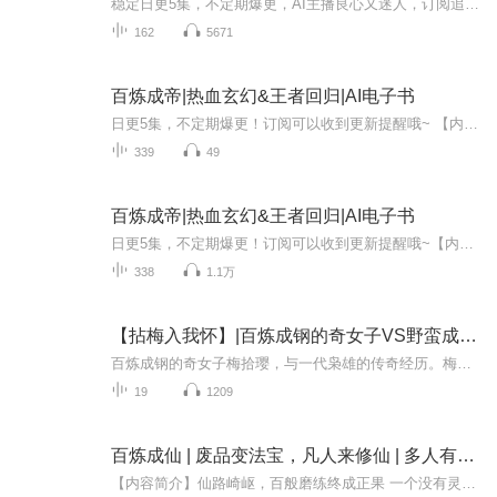
稳定日更5集，不定期爆更，AI主播良心又迷人，订阅追更不迷路！ 【内容简介】 主角阮豪勇生于四大家族之首的阮氏家族，然家道中变，最终由于各种原因阮豪勇却是开始了隐姓埋名的生活，入读龙凤学院，揭开家族没落之谜，背后的黑手，明争暗斗。然而，天...
162
5671
百炼成帝|热血玄幻&王者回归|AI电子书
日更5集，不定期爆更！订阅可以收到更新提醒哦~ 【内容简介】 江玉，曾陷暗算的天帝重生，肩负守护的玄凌因禁忌功法千墟圣体而陷入危机。他孤身闯妖风谷，意外困于异界，邂逅被囚的虚空兽尊。交易达成，江玉以无畏决心，誓要开辟洞天，助兽尊重见光明。目...
339
49
百炼成帝|热血玄幻&王者回归|AI电子书
日更5集，不定期爆更！订阅可以收到更新提醒哦~【内容简介】： 百万年后江玉再次醒来，曾经的徒弟已经成为一方强者，昔日好友却坐在他的凌霄宝座，这是一个关于复仇的故事，看一代天帝如何夺回属于自己的世界！【作者简介】：MeHacke，网络小说作家，作品...
338
1.1万
【拈梅入我怀】|百炼成钢的奇女子VS野蛮成长的枭雄
百炼成钢的奇女子梅拾璎，与一代枭雄的传奇经历。梅陆葛三大家族，历经战争，不怕困难，百折不挠，热血男儿与敌英勇战斗，敌后积极生活，以及战后重建故事。主要人物：女主：梅拾璎男主：肖闯青梅：陆霑豪护花使者：葛沛琛梅府人物：梅铭淞与梅夫人（山玉C...
19
1209
百炼成仙 | 废品变法宝，凡人来修仙 | 多人有声剧
【内容简介】仙路崎岖，百般磨练终成正果 一个没有灵根的少年，一个被认为是废物的家伙，在修真界不断地收购着各种废品…… 无论是废丹还是下品材料，都是来者不拒，有多少要多少！！！且看一个平凡少年是如何成就成仙之路的！【作者/主播简介】作者：幻雨...