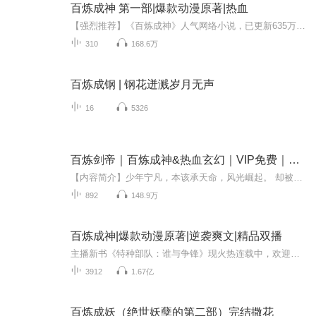
百炼成神 第一部|爆款动漫原著|热血
【强烈推荐】《百炼成神》人气网络小说，已更新635万字，点击高达6000万。是恩赐解脱所著的一部玄幻大作于在2014年开始连载在安卓读书、畅读书城。长期位居月票榜、打赏榜第一位。【内容简介】《百炼成神》是恩赐解脱所著的一部玄幻大作于在2014年开始连载...
310
168.6万
百炼成钢 | 钢花迸溅岁月无声
16
5326
百炼剑帝｜百炼成神&热血玄幻｜VIP免费｜多人有声剧
【内容简介】少年宁凡，本该承天命，风光崛起。 却被至亲迫害，经脉寸断，丹田尽毁，不仅天命被夺，便是命中注定的妻子也危在旦夕。 幸，其得吞天剑传承，以剑为基，吞万物之灵，吞鬼神血脉，吞天道气运，铸就强横无敌的万灵剑体，开启一段逆天之路。 吾有...
892
148.9万
百炼成神|爆款动漫原著|逆袭爽文|精品双播
主播新书《特种部队：谁与争锋》现火热连载中，欢迎订阅收听~【内容简介】小说主要讲述的是从云端跌落成为一名卑微家奴的罗征，无意中把自己炼成了一件兵器、家族败落，妹妹被强大势力囚禁，罗征的命运究竟是上天安排好的，还是所谓的无命者？人族，妖夜族...
3912
1.67亿
百炼成妖（绝世妖孽的第二部）完结撒花