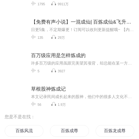
1795
9911万
【免费有声小说】一混成仙| 百炼成仙&飞升修炼 |AI电子书
日更5集，不定期爆更！订阅可以收到更新提醒哦~ 【内容简介】 萌新穿越修真界，抱紧大腿渡万劫，爆笑旅途不间断，只留传说在此间。靠谱青年穿越修真界，得知自己不善武道之后便开始左右逢源，一路抱大腿，只是抱着抱着却是发现自己竟攀上峰巅，再无一人能...
135
29万
百万级应用是怎样炼成的
许多百万级的应用虽跟完美望其项背，却总能在某一方面拥有傲人之处，它们要么在体验上行云流水，要么在需求上有求必应，要么在设计上令人惊奇，要么在想象上天马行空，要么在资源上囊括四海。最重要的是他们通过各种优良的推荐渠道安装到了用户终端上，并经受住了市场的考验，最终在用户量级上获得了巨大成功。 本期，极客公园将邀请国内外多家百万级应用的拥有者和助力军来分别进行产品宣讲：分享他们或在设计、推广、构想时迸发的火花，与大家共同见证他们铸就的传奇，并将以圆桌讨论的形式来分享百万级应用的炼就过程。
5
3927
草根股神炼成记
本文记录民间成长起来的股神，他们中的很多人文化不高，不懂炒股技术，不会调研，不看财务指标，和大部分散户在同一起跑线，却获得了不一样的成功！通过他们的操作经验，我们可以从中吸收到我们自己有用的东西，早日实现自己的或功。
56
1.9万
您是不是在找：
百炼风流
百炼成尊
百炼龙成尊