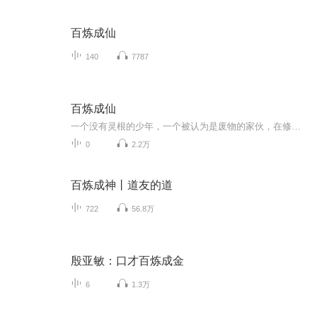
百炼成仙
140
7787
百炼成仙
一个没有灵根的少年，一个被认为是废物的家伙，在修真界不断地收购着各种废品…… 无论是废丹还是下品材料，来者不拒，有多少要多少！
0
2.2万
百炼成神丨道友的道
722
56.8万
殷亚敏：口才百炼成金
6
1.3万