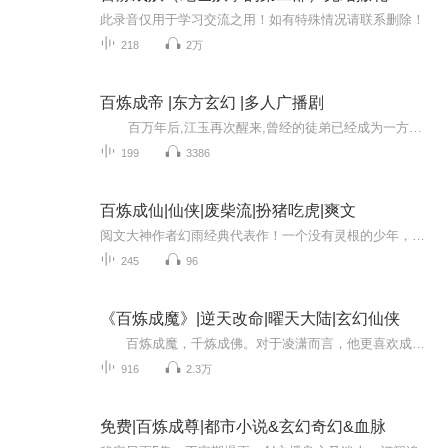
此录音仅用于学习交流之用！如有特殊情况请联系删除！
218
2万
百炼成帝 |东方玄幻 |多人广播剧
百万年后,江玉再次醒来,曾经的徒弟已经成为一方强者,昔日好友却坐在他的凌霄宝座,这是一个关于复仇的故事,看一代天帝如何夺回属于自己的世界.
199
3386
百炼成仙|仙侠|废柴流|扮猪吃虎|爽文
阅文大神作者幻雨经典代表作！一个没有灵根的少年，机缘巧合救下飘云谷一位重伤长老，得其引荐入门，又在机遇巧合之下得到变废为宝的能力，从此踏上了修仙之路。
245
96
《百炼成魔》|逆天改命|曜天大陆|玄幻仙侠
百炼成魔，千炼成佛。对于凌潇而言，他更喜欢成魔，所以，百炼足矣！ 怎么个炼法？无非就是看见不爽的阴他几下，想要阴自己的踩他几脚，想要踩自己几脚的就揍他丫的一顿…… 至于敢和自己抢女人和抢钱的，直接灭了！
916
2.3万
免费|百炼成尊|都市小说&玄幻奇幻&血脉