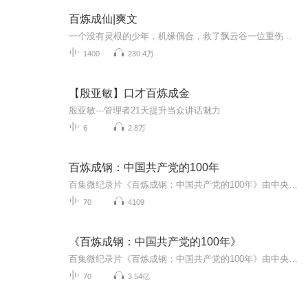
百炼成仙|爽文
一个没有灵根的少年，机缘偶合，救了飘云谷一位重伤长老，对方感激，将他引荐入门，成为飘云谷这修真小门派的一员。又在机遇偶合之下失掉变废为宝的能力，从此踏上了修仙的路途。 “唉！”失望的叹息传来，一个相貌平凡的少年，满脸木然的表情，又失败了...
1400
230.4万
【殷亚敏】口才百炼成金
殷亚敏---管理者21天提升当众讲话魅力
6
2.8万
百炼成钢：中国共产党的100年
百集微纪录片《百炼成钢：中国共产党的100年》由中央党史和文献研究院、国家广电总局、中共江苏省委联合出品，中央党史和文献研究院第七研究部、国家广电总局网络视听节目管理司、中共江苏省委宣传部联合摄制，江苏省广播电视总台承制。是献礼2021年建党100周年的重大主题创作，全片共100集，讲述100个具有重大意义和影响的党史故事。
70
4109
《百炼成钢：中国共产党的100年》
百集微纪录片《百炼成钢：中国共产党的100年》由中央党史和文献研究院、国家广电总局、中共江苏省委联合出品，中央党史和文献研究院第七研究部、国家广电总局网络视听节目管理司、中共江苏省委宣传部联合摄制，江苏省广播电视总台承制。是献礼2021年建党10...
70
3.54亿