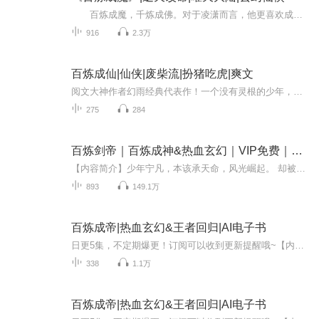
百炼成魔，千炼成佛。对于凌潇而言，他更喜欢成魔，所以，百炼足矣！ 怎么个炼法？无非就是看见不爽的阴他几下，想要阴自己的踩他几脚，想要踩自己几脚的就揍他丫的一顿…… 至于敢和自己抢女人和抢钱的，直接灭了！
916
2.3万
百炼成仙|仙侠|废柴流|扮猪吃虎|爽文
阅文大神作者幻雨经典代表作！一个没有灵根的少年，机缘巧合救下飘云谷一位重伤长老，得其引荐入门，又在机遇巧合之下得到变废为宝的能力，从此踏上了修仙之路。
275
284
百炼剑帝｜百炼成神&热血玄幻｜VIP免费｜多人有声剧
【内容简介】少年宁凡，本该承天命，风光崛起。 却被至亲迫害，经脉寸断，丹田尽毁，不仅天命被夺，便是命中注定的妻子也危在旦夕。 幸，其得吞天剑传承，以剑为基，吞万物之灵，吞鬼神血脉，吞天道气运，铸就强横无敌的万灵剑体，开启一段逆天之路。 吾有...
893
149.1万
百炼成帝|热血玄幻&王者回归|AI电子书
日更5集，不定期爆更！订阅可以收到更新提醒哦~【内容简介】： 百万年后江玉再次醒来，曾经的徒弟已经成为一方强者，昔日好友却坐在他的凌霄宝座，这是一个关于复仇的故事，看一代天帝如何夺回属于自己的世界！【作者简介】：MeHacke，网络小说作家，作品...
338
1.1万
百炼成帝|热血玄幻&王者回归|AI电子书