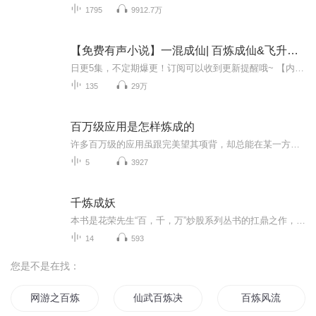
1795
9912.7万
【免费有声小说】一混成仙| 百炼成仙&飞升修炼 |AI电子书
日更5集，不定期爆更！订阅可以收到更新提醒哦~ 【内容简介】 萌新穿越修真界，抱紧大腿渡万劫，爆笑旅途不间断，只留传说在此间。靠谱青年穿越修真界，得知自己不善武道之后便开始左右逢源，一路抱大腿，只是抱着抱着却是发现自己竟攀上峰巅，再无一人能...
135
29万
百万级应用是怎样炼成的
许多百万级的应用虽跟完美望其项背，却总能在某一方面拥有傲人之处，它们要么在体验上行云流水，要么在需求上有求必应，要么在设计上令人惊奇，要么在想象上天马行空，要么在资源上囊括四海。最重要的是他们通过各种优良的推荐渠道安装到了用户终端上，并经受住了市场的考验，最终在用户量级上获得了巨大成功。 本期，极客公园将邀请国内外多家百万级应用的拥有者和助力军来分别进行产品宣讲：分享他们或在设计、推广、构想时迸发的火花，与大家共同见证他们铸就的传奇，并将以圆桌讨论的形式来分享百万级应用的炼就过程。
5
3927
千炼成妖
本书是花荣先生“百，千，万”炒股系列丛书的扛鼎之作，是花荣先生多年炒股心得的浓缩总结。在纷繁的股市秘闻中，精英投机高手是最变幻莫测，最引人入胜的作物，人们对于这些牌股市食物链最上端的猛禽者又爱又恨，宝英投机高手的命运在中国股市中有很强的...
14
593
您是不是在找：
网游之百炼成神
仙武百炼决
百炼风流