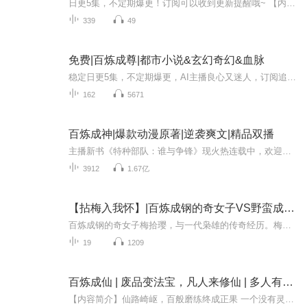
日更5集，不定期爆更！订阅可以收到更新提醒哦~ 【内容简介】 江玉，曾陷暗算的天帝重生，肩负守护的玄凌因禁忌功法千墟圣体而陷入危机。他孤身闯妖风谷，意外困于异界，邂逅被囚的虚空兽尊。交易达成，江玉以无畏决心，誓要开辟洞天，助兽尊重见光明。目...
339
49
免费|百炼成尊|都市小说&玄幻奇幻&血脉
稳定日更5集，不定期爆更，AI主播良心又迷人，订阅追更不迷路！ 【内容简介】 主角阮豪勇生于四大家族之首的阮氏家族，然家道中变，最终由于各种原因阮豪勇却是开始了隐姓埋名的生活，入读龙凤学院，揭开家族没落之谜，背后的黑手，明争暗斗。然而，天...
162
5671
百炼成神|爆款动漫原著|逆袭爽文|精品双播
主播新书《特种部队：谁与争锋》现火热连载中，欢迎订阅收听~【内容简介】小说主要讲述的是从云端跌落成为一名卑微家奴的罗征，无意中把自己炼成了一件兵器、家族败落，妹妹被强大势力囚禁，罗征的命运究竟是上天安排好的，还是所谓的无命者？人族，妖夜族...
3912
1.67亿
【拈梅入我怀】|百炼成钢的奇女子VS野蛮成长的枭雄
百炼成钢的奇女子梅拾璎，与一代枭雄的传奇经历。梅陆葛三大家族，历经战争，不怕困难，百折不挠，热血男儿与敌英勇战斗，敌后积极生活，以及战后重建故事。主要人物：女主：梅拾璎男主：肖闯青梅：陆霑豪护花使者：葛沛琛梅府人物：梅铭淞与梅夫人（山玉C...
19
1209
百炼成仙 | 废品变法宝，凡人来修仙 | 多人有声剧
【内容简介】仙路崎岖，百般磨练终成正果 一个没有灵根的少年，一个被认为是废物的家伙，在修真界不断地收购着各种废品…… 无论是废丹还是下品材料，都是来者不拒，有多少要多少！！！且看一个平凡少年是如何成就成仙之路的！【作者/主播简介】作者：幻雨...