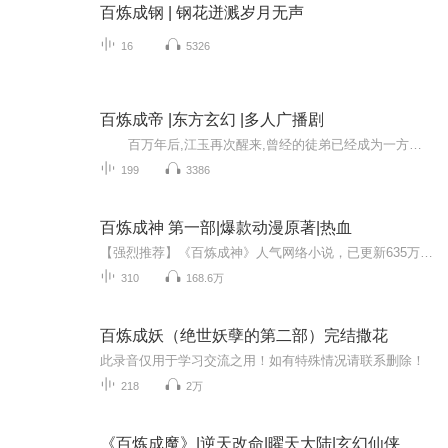
百炼成钢 | 钢花迸溅岁月无声
16
5326
百炼成帝 |东方玄幻 |多人广播剧
百万年后,江玉再次醒来,曾经的徒弟已经成为一方强者,昔日好友却坐在他的凌霄宝座,这是一个关于复仇的故事,看一代天帝如何夺回属于自己的世界.
199
3386
百炼成神 第一部|爆款动漫原著|热血
【强烈推荐】《百炼成神》人气网络小说，已更新635万字，点击高达6000万。是恩赐解脱所著的一部玄幻大作于在2014年开始连载在安卓读书、畅读书城。长期位居月票榜、打赏榜第一位。【内容简介】《百炼成神》是恩赐解脱所著的一部玄幻大作于在2014年开始连载...
310
168.6万
百炼成妖（绝世妖孽的第二部）完结撒花
此录音仅用于学习交流之用！如有特殊情况请联系删除！
218
2万
《百炼成魔》|逆天改命|曜天大陆|玄幻仙侠