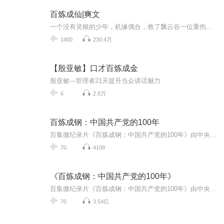
百炼成仙|爽文
一个没有灵根的少年，机缘偶合，救了飘云谷一位重伤长老，对方感激，将他引荐入门，成为飘云谷这修真小门派的一员。又在机遇偶合之下失掉变废为宝的能力，从此踏上了修仙的路途。 “唉！”失望的叹息传来，一个相貌平凡的少年，满脸木然的表情，又失败了...
1400
230.4万
【殷亚敏】口才百炼成金
殷亚敏---管理者21天提升当众讲话魅力
6
2.8万
百炼成钢：中国共产党的100年
百集微纪录片《百炼成钢：中国共产党的100年》由中央党史和文献研究院、国家广电总局、中共江苏省委联合出品，中央党史和文献研究院第七研究部、国家广电总局网络视听节目管理司、中共江苏省委宣传部联合摄制，江苏省广播电视总台承制。是献礼2021年建党100周年的重大主题创作，全片共100集，讲述100个具有重大意义和影响的党史故事。
70
4109
《百炼成钢：中国共产党的100年》
百集微纪录片《百炼成钢：中国共产党的100年》由中央党史和文献研究院、国家广电总局、中共江苏省委联合出品，中央党史和文献研究院第七研究部、国家广电总局网络视听节目管理司、中共江苏省委宣传部联合摄制，江苏省广播电视总台承制。是献礼2021年建党10...
70
3.54亿