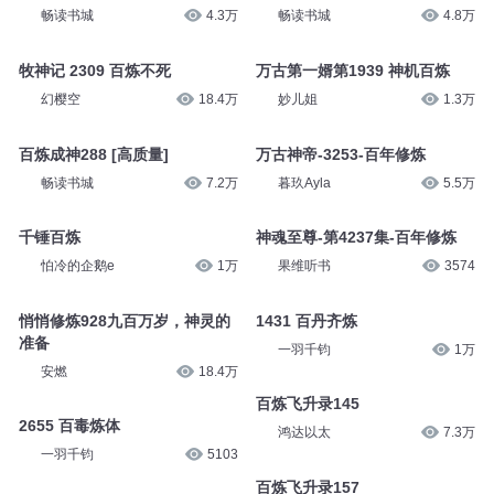
畅读书城
4.3万
畅读书城
4.8万
牧神记 2309 百炼不死
万古第一婿第1939 神机百炼
幻樱空
18.4万
妙儿姐
1.3万
百炼成神288 [高质量]
万古神帝-3253-百年修炼
畅读书城
7.2万
暮玖Ayla
5.5万
千锤百炼
神魂至尊-第4237集-百年修炼
怕冷的企鹅e
1万
果维听书
3574
悄悄修炼928九百万岁，神灵的
1431 百丹齐炼
准备
一羽千钧
1万
安燃
18.4万
百炼飞升录145
2655 百毒炼体
鸿达以太
7.3万
一羽千钧
5103
百炼飞升录157