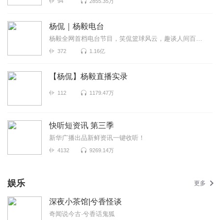
94
2855.35万
杨侃｜杨毅电台
杨毅全网首档电台节目，笑侃篮球风云，趣谈人间百态。在这里，你可以感受最精彩的赛事复盘，感受胜负之...
372
1.16亿
【杨侃】杨毅直播实录
112
1179.47万
快听短资讯 第三季
新华广播出品新鲜资讯一键收听！
4132
9269.14万
娱乐
更多
深夜小茶馆|兮香怪谈
奇闻说今古·兮香话鬼狐