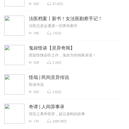
628
57.62亿
法医档案丨新书！女法医勘察手记！
法医总是会遭遇一些离奇案件
336
1.61亿
鬼叔怪谈【灵异奇闻】
悬疑惊悚必听之作，鬼叔为你独家讲述！
628
2.16亿
怪哉 | 民间灵异传说
怪谈传说
920
2.62亿
奇谭 | 人间异事录
现实之离奇怪异，超过虚构的故事
176
1690.38万