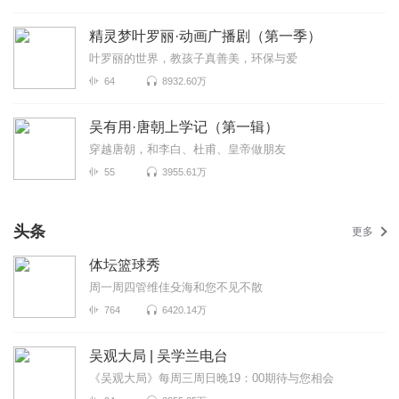
精灵梦叶罗丽·动画广播剧（第一季）
叶罗丽的世界，教孩子真善美，环保与爱
64
8932.60万
吴有用·唐朝上学记（第一辑）
穿越唐朝，和李白、杜甫、皇帝做朋友
55
3955.61万
头条
更多
体坛篮球秀
周一周四管维佳殳海和您不见不散
764
6420.14万
吴观大局 | 吴学兰电台
《吴观大局》每周三周日晚19：00期待与您相会