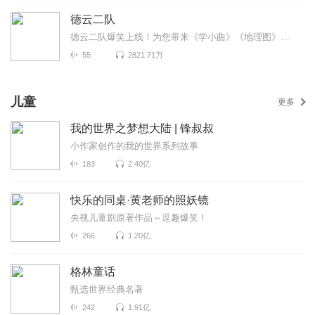
德云二队
德云二队爆笑上线！为您带来《学小曲》《地理图》《歌曲漫谈》等高能相声！各种爆笑包袱等你解锁！一次...
55
2821.71万
儿童
更多
我的世界之梦想大陆 | 锋叔叔
小作家创作的我的世界系列故事
183
2.40亿
快乐的同桌·黄老师的照妖镜
央视儿童剧原著作品～逗趣爆笑！
266
1.20亿
格林童话
甄选世界经典名著
242
1.91亿