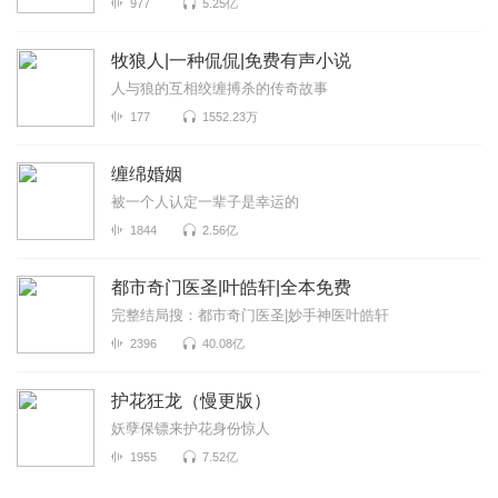
977
5.25亿
牧狼人|一种侃侃|免费有声小说
人与狼的互相绞缠搏杀的传奇故事
177
1552.23万
缠绵婚姻
被一个人认定一辈子是幸运的
1844
2.56亿
都市奇门医圣|叶皓轩|全本免费
完整结局搜：都市奇门医圣|妙手神医叶皓轩
2396
40.08亿
护花狂龙（慢更版）
妖孽保镖来护花身份惊人
1955
7.52亿