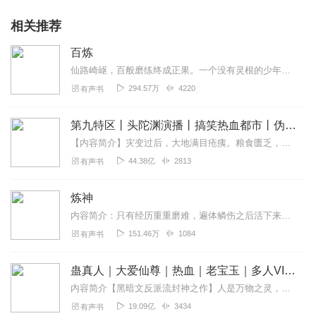
相关推荐
百炼
仙路崎岖，百般磨练终成正果。一个没有灵根的少年，一个被认为是废物的家伙，在修真界不断地收购着各种废品……无论是废丹还是下品材料，来者不拒，有多少要多少！电子音更...
294.57万
4220
有声书
第九特区丨头陀渊演播丨搞笑热血都市丨伪戒丨VIP免费多人有声剧
【内容简介】灾变过后，大地满目疮痍。粮食匮乏，资源紧俏，局势混乱……一位从待规划区杀出来的青年，背对着漫天黄沙，孤身来到九区谋生，却不曾想偶然结识三五好友，一念...
44.38亿
2813
有声书
炼神
内容简介：只有经历重重磨难，遍体鳞伤之后活下来的人，才可以成为强者和英雄,坐拥无数财宝,掌握亿万生死。所谓的规矩，都只是用来束缚弱小者，被强者践踏，在这个世界，...
151.46万
1084
有声书
蛊真人｜大爱仙尊｜热血｜老宝玉｜多人VIP免费有声剧
内容简介【黑暗文反派流封神之作】人是万物之灵，蛊是天地真精。一个穿越者不断重生的故事。一个养蛊、炼蛊、用蛊的奇特世界。配音组（男角色）老宝玉旁白...
19.09亿
3434
有声书