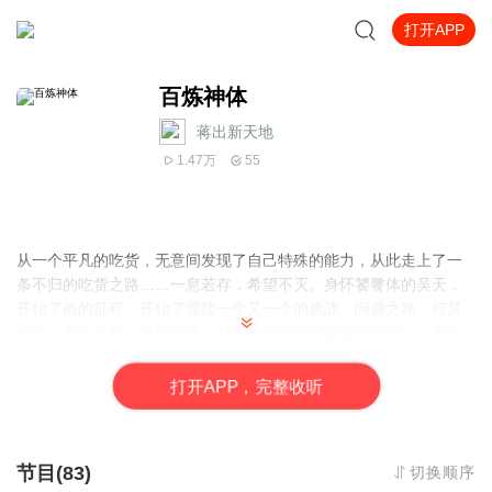
打开APP
百炼神体
蒋出新天地
1.47万
55
从一个平凡的吃货，无意间发现了自己特殊的能力，从此走上了一
条不归的吃货之路……一息若存，希望不灭。身怀饕餮体的吴天，
开始了他的征程，开始了迎接一个又一个的挑战。问鼎之路，何其
困难，无边杀戮，蔓延而来。且看，他如何克服重重困难，《吞天
噬地决》，君临天下！金刚之身，问鼎苍穹！
不定时录制。
打
开
A
P
P，完整收听
主播:蒋出新天地
节目(83)
切换顺序