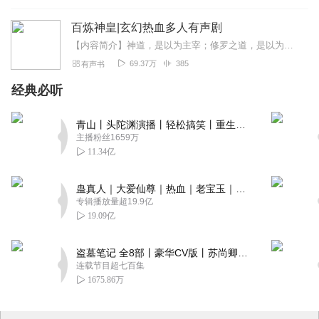
百炼神皇|玄幻热血多人有声剧
【内容简介】神道，是以为主宰；修罗之道，是以为战无止境；宁天启之道，始于仇恨，源于抗争！魔界不敢留，冥界不敢收，神界不能容！此乃宁天启的孤天之道！一把断刀，让他...
69.37万
385
有声书
经典必听
青山丨头陀渊演播丨轻松搞笑丨重生穿越丨古代权谋丨VIP免费 | 多人有声剧
主播粉丝1659万
11.34亿
蛊真人｜大爱仙尊｜热血｜老宝玉｜多人VIP免费有声剧
专辑播放量超19.9亿
19.09亿
盗墓笔记 全8部丨豪华CV版丨苏尚卿&边江 领衔 多人有声剧丨冠声文化丨南派三叔
连载节目超七百集
1675.86万