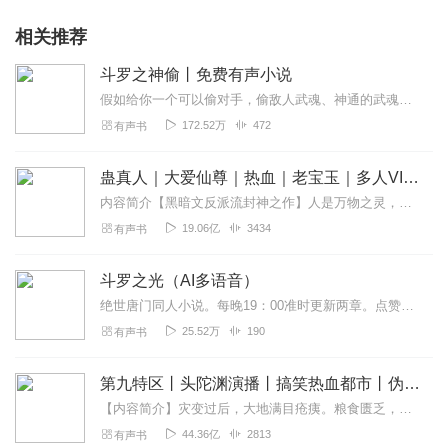
相关推荐
斗罗之神偷丨免费有声小说
假如给你一个可以偷对手，偷敌人武魂、神通的武魂，你会怎么做？穿越斗罗大陆，意外觉醒五色神光，重瞳双生至尊武魂！不仅强化了自身体质，而且还能偷对手武魂，不管对...
172.52万
472
有声书
蛊真人｜大爱仙尊｜热血｜老宝玉｜多人VIP免费有声剧
内容简介【黑暗文反派流封神之作】人是万物之灵，蛊是天地真精。一个穿越者不断重生的故事。一个养蛊、炼蛊、用蛊的奇特世界。配音组（男角色）老宝玉旁白...
19.06亿
3434
有声书
斗罗之光（AI多语音）
绝世唐门同人小说。每晚19：00准时更新两章。点赞评论多的话，会多更。小萝莉霍挂，貌似单女主，介意者绕道。谁说先天魂力低就不能成为强者？谁说光系武魂就注定成为...
25.52万
190
有声书
第九特区丨头陀渊演播丨搞笑热血都市丨伪戒丨VIP免费多人有声剧
【内容简介】灾变过后，大地满目疮痍。粮食匮乏，资源紧俏，局势混乱……一位从待规划区杀出来的青年，背对着漫天黄沙，孤身来到九区谋生，却不曾想偶然结识三五好友，一念...
44.36亿
2813
有声书