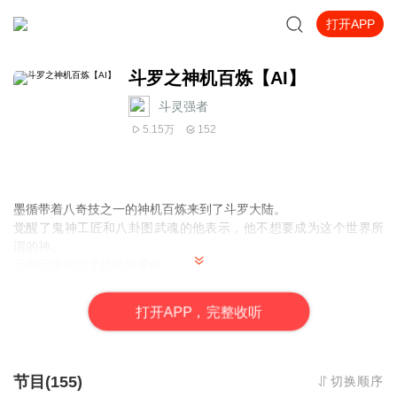
打开APP
斗罗之神机百炼【AI】
斗灵强者
5.15万
152
墨循带着八奇技之一的神机百炼来到了斗罗大陆。
觉醒了鬼神工匠和八卦图武魂的他表示，他不想要成为这个世界所
谓的神。
无拘无束的仙才是他想要的。
而这一切，就从他先使用法宝给这个世界带来亿点小小的改变开始
吧。
打
开
A
P
P，完整收听
（不跟唐三，自创门派）
主播评论：前期听细节，后期听情节，前面节奏略慢，后面节奏过
快。
节目(155)
切换顺序