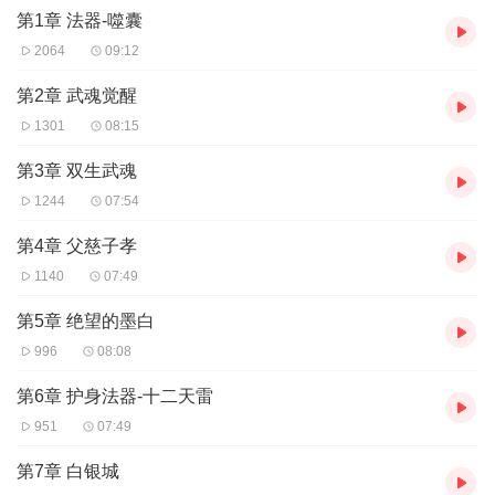
第1章 法器-噬囊
免费AI，侵权删除致歉
2064
09:12
第2章 武魂觉醒
1301
08:15
第3章 双生武魂
1244
07:54
第4章 父慈子孝
1140
07:49
第5章 绝望的墨白
996
08:08
第6章 护身法器-十二天雷
951
07:49
第7章 白银城