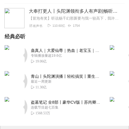
大奉打更人丨头陀渊领衔多人有声剧|畅听全集|王鹤棣、田曦薇主演影视剧原著|卖报小郎君
【冒泡有奖】听说杨千幻那厮要与我一较高下，我许七安要开始装叉了！快进入声音播放页戳下方输入框，冒个泡偷偷告诉我，我要用哪些诗词才能胜过他？说得好的，有赏！202...
110.60亿
1754
有声书
经典必听
蛊真人｜大爱仙尊｜热血｜老宝玉｜多人VIP免费有声剧
专辑播放量超19.6亿
19.06亿
青山丨头陀渊演播丨轻松搞笑丨重生穿越丨古代权谋丨VIP免费 | 多人有声剧
最近一周更新
11.30亿
盗墓笔记 全8部丨豪华CV版丨苏尚卿&边江 领衔 多人有声剧丨冠声文化丨南派三叔
连载节目超七百集
1568.53万